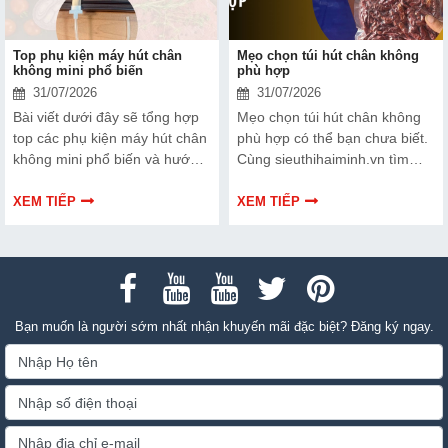
Top phụ kiện máy hút chân
Mẹo chọn túi hút chân không
không mini phổ biến
phù hợp
31/07/2026
31/07/2026
Bài viết dưới đây sẽ tổng hợp
Mẹo chọn túi hút chân không
top các phụ kiện máy hút chân
phù hợp có thể bạn chưa biết.
không mini phổ biến và hướng
Cùng sieuthihaiminh.vn tìm
dẫn bạn cách bảo trì, thay thế
hiểu chi tiết cách lựa chọn qua
chuẩn kỹ thuật ngay tại nhà.
thông tin bài viết dưới đây nhé!
XEM TIẾP
XEM TIẾP
Bạn muốn là người sớm nhất nhận khuyến mãi đặc biệt? Đăng ký ngay.