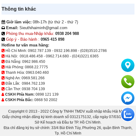
Thông tin khác
Giờ làm việc:
08h-17h (từ thứ 2 - thứ 7)
Email:
Sieuthihaiminh@gmail.com
Phòng thu mua-Nhập khẩu:
0938 204 988
Góp ý - Bảo hành :
0965 415 898
Hotline tư vấn mua hàng:
Hồ Chí Minh:
0902.787.139
-
0932.196.898
-
(028)3510.2786
Hà Nội:
0918.486.458
-
0962.714.680
-
(024)3221.6365
Đà Nẵng:
0962.986.450
Hải Phòng:
0868.22.7775
Thanh Hóa:
0963.040.460
Nghệ An:
0969.581.266
Đắk Lắk:
0984.762.139
Cần Thơ:
0938 704 139
CSKH Phía Nam:
0898 121 139
CSKH Phía Bắc:
0868 50 2002
Copyright © 2013 - 2022 Công ty TNHH TMDV xuất nhập khẩu Hải Minh.
Giấy chứng nhận đăng ký kinh doanh số 0312175132, cấp ngày 07/03/2013 bởi
Sở Kế hoạch và Đầu tư TP. Hồ Chí Minh.
Địa chỉ đăng ký trụ sở chính: 33/4 Bùi Đình Túy, Phường 26, quận Bình Thạnh,
Tp. Hồ Chí Minh