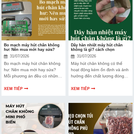
điểm của thiết bị này để có
thêm thông tin và giúp bạn đưa
ra lựa chọn phù hợp, hiệu quả
hơn nhé!
Bo mạch máy hút chân không
Dây hàn nhiệt máy hút chân
hư: Nên mua mới hay sửa?
không là gì? cách chọn
31/07/2026
31/07/2026
Bo mạch máy hút chân không
Máy hút chân không có thể
hư: Nên mua mới hay sửa?
hoạt động kém ổn định và ảnh
Mỗi phương án đều có những
hưởng đến chất lượng đóng
ưu và nhược điểm riêng. Hãy
gói nếu dây hàn nhiệt gặp lỗi.
cùng tìm hiểu để đưa ra quyết
Bài viết dưới đây sẽ giúp bạn
XEM TIẾP
XEM TIẾP
định phù hợp với tình trạng
hiểu rõ hơn về dây hàn nhiệt
thiết bị và ngân sách của bạn.
và cách lựa chọn phù hợp.