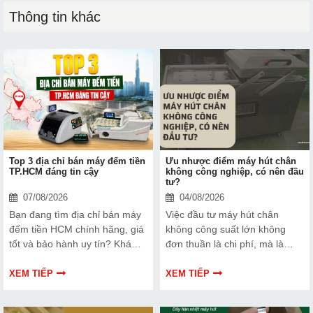
Thông tin khác
Top 3 địa chỉ bán máy đếm tiền
Ưu nhược điểm máy hút chân
TP.HCM đáng tin cậy
không công nghiệp, có nên đầu
tư?
07/08/2026
04/08/2026
Bạn đang tìm địa chỉ bán máy
Việc đầu tư máy hút chân
đếm tiền HCM chính hãng, giá
không công suất lớn không
tốt và bảo hành uy tín? Khám
đơn thuần là chi phí, mà là
phá ngay Top 3 đơn vị được
cách bạn bảo vệ chất lượng
nhiều doanh nghiệp, cửa hàng
sản phẩm và nâng cao vị thế
XEM TIẾP
XEM TIẾP
và ngân hàng tin tưởng lựa
thương hiệu trên thị trường.
chọn.
Tìm hiểu ngay về ưu nhược