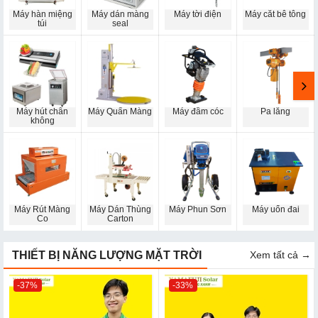
Máy hàn miệng
Máy dán màng
Máy tời điện
Máy cắt bê tông
túi
seal
Máy hút chân
Máy Quấn Màng
Máy đầm cóc
Pa lăng
không
Máy Rút Màng
Máy Dán Thùng
Máy Phun Sơn
Máy uốn đai
Co
Carton
THIẾT BỊ NĂNG LƯỢNG MẶT TRỜI
Xem tất cả →
-37%
-33%