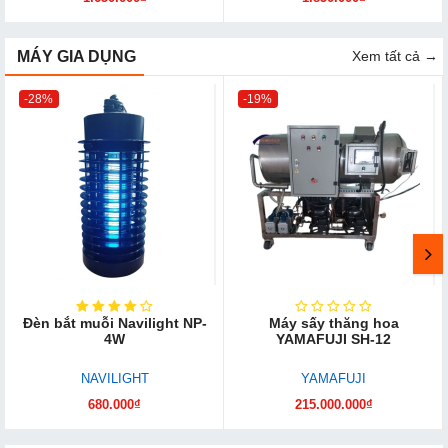
MÁY GIA DỤNG
Xem tất cả →
-28%
-19%
Đèn bắt muỗi Navilight NP-
Máy sấy thăng hoa
4W
YAMAFUJI SH-12
NAVILIGHT
YAMAFUJI
680.000₫
215.000.000₫