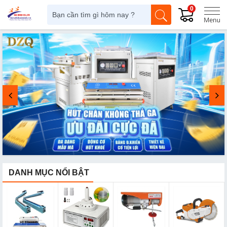
0
DANH MỤC NỔI BẬT