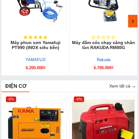
Máy phun sơn Yamafuji
Máy đầm cóc chạy xăng chân
PT990 (INOX siêu bền)
lùn RAKUDA RM80G
YAMAFUJI
Rakuda
6.200.000₫
6.700.000₫
ĐIỆN CƠ
Xem tất cả →
-6%
-8%