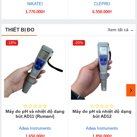
NIKATEI
CLEPRO
1.770.000₫
6.550.000₫
THIẾT BỊ ĐO
Xem tất cả →
-18%
-20%
Máy đo pH và nhiệt độ dạng
Máy đo pH và nhiệt độ dạng
bút AD11 (Rumani)
bút AD12
Adwa Instruments
Adwa Instruments
1.650.000₫
1.850.000₫