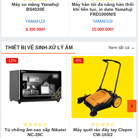
Máy co màng Yamafuji
Máy hàn túi đa năng hàn thổi
BS4020E
khí liên tục, in date Yamafuji
FRD1000N/S
YAMAFUJI
YAMAFUJI
8.300.000₫
15.000.000₫
THIẾT BỊ VỆ SINH-XỬ LÝ ẨM
Xem tất cả →
-12%
-5%
Tủ chống ẩm cao cấp Nikatei
Máy quét rác đẩy tay Clepro
NC-20C
CW-103/2