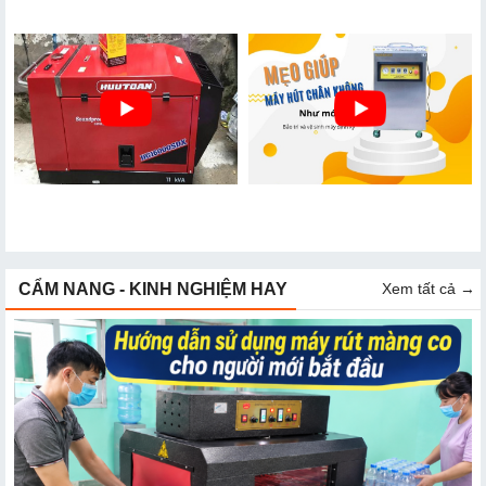
Review Model Máy Phát Điện
Làm Sao Để Sử Dụng Máy Đóng
Hữu Toàn Bán Chạy
Gói Hút Chân Không Như Mới
CẨM NANG - KINH NGHIỆM HAY
Xem tất cả →