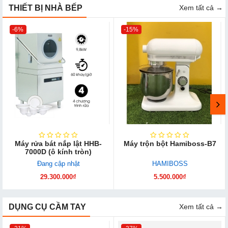
THIẾT BỊ NHÀ BẾP
Xem tất cả →
-6%
-15%
Máy rửa bát nắp lật HHB-
Máy trộn bột Hamiboss-B7
7000D (ô kính tròn)
Đang cập nhật
HAMIBOSS
29.300.000₫
5.500.000₫
DỤNG CỤ CẦM TAY
Xem tất cả →