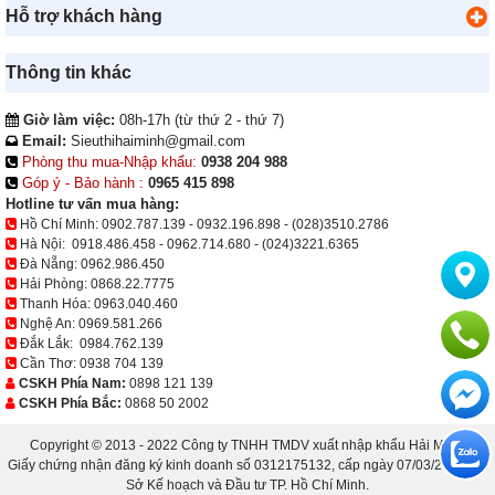
Hỗ trợ khách hàng
Thông tin khác
Giờ làm việc:
08h-17h (từ thứ 2 - thứ 7)
Email:
Sieuthihaiminh@gmail.com
Phòng thu mua-Nhập khẩu:
0938 204 988
Góp ý - Bảo hành :
0965 415 898
Hotline tư vấn mua hàng:
Hồ Chí Minh:
0902.787.139
-
0932.196.898
-
(028)3510.2786
Hà Nội:
0918.486.458
-
0962.714.680
-
(024)3221.6365
Đà Nẵng:
0962.986.450
Hải Phòng:
0868.22.7775
Thanh Hóa:
0963.040.460
Nghệ An:
0969.581.266
Đắk Lắk:
0984.762.139
Cần Thơ:
0938 704 139
CSKH Phía Nam:
0898 121 139
CSKH Phía Bắc:
0868 50 2002
Copyright © 2013 - 2022 Công ty TNHH TMDV xuất nhập khẩu Hải Minh.
Giấy chứng nhận đăng ký kinh doanh số 0312175132, cấp ngày 07/03/2013 bởi
Sở Kế hoạch và Đầu tư TP. Hồ Chí Minh.