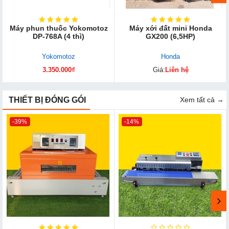
Máy phun thuốc Yokomotoz
Máy xới đất mini Honda
DP-768A (4 thì)
GX200 (6,5HP)
Yokomotoz
Honda
3.350.000₫
Giá:
Liên hệ
THIẾT BỊ ĐÓNG GÓI
Xem tất cả →
-39%
-14%