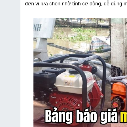
3.2 Yokohama PGw50
đơn vị lựa chọn nhờ tính cơ động, dễ dùng m
3.3 Motokawa MK-80LB65