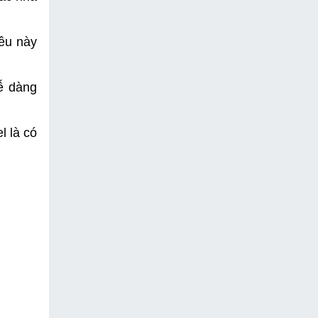
ều này 
 dàng 
 là có 