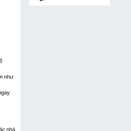
 
i như 
gay 
ác nhà 