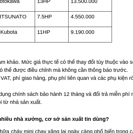
otokawa
13HP
13.500.000
ITSUNATO 
7.5HP
4.550.000
-Kubota
11HP
9.190.000
m khảo. Mức giá thực tế có thể thay đổi tùy thuộc vào số
có thể được điều chỉnh mà không cần thông báo trước.
AT, phí giao hàng, phụ phí liên quan và các phụ kiện rờ
dụng chính sách bảo hành 12 tháng và đổi trả miễn phí n
i từ nhà sản xuất.
hiều nhà xưởng, cơ sở sản xuất tin dùng?
a cháy mini chạy xăng lại ngày càng phổ biến trong c