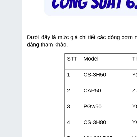
Dưới đây là mức giá chi tiết các dòng bơm
dàng tham khảo.
STT
Model
T
1
CS-3H50
Y
2
CAP50
Z
3
PGw50
Y
4
CS-3H80
Y