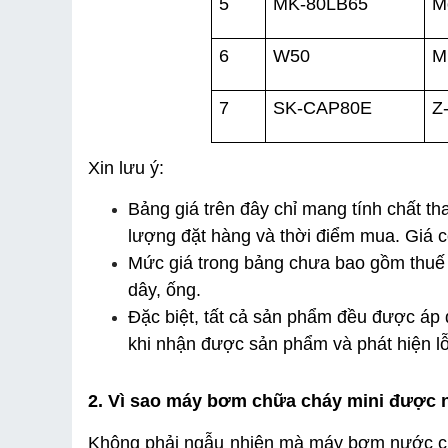
5
MK-80LB65
M
6
W50
M
7
SK-CAP80E
Z
Xin lưu ý:
Bảng giá trên đây chỉ mang tính chất tha
lượng đặt hàng và thời điểm mua. Giá 
Mức giá trong bảng chưa bao gồm thuế V
dây, ống.
Đặc biệt, tất cả sản phẩm đều được áp 
khi nhận được sản phẩm và phát hiện lỗ
2. Vì sao máy bơm chữa cháy mini được n
Không phải ngẫu nhiên mà máy bơm nước chữ