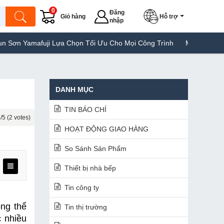
0
Đăng
Giỏ hàng
Hỗ trợ
nhập
ji Lựa Chọn Tối Ưu Cho Mọi Công Trình
Máy Hàn Túi Yamafuji Lự
DANH MỤC
TIN BÁO CHÍ
/5 (2 votes)
HOẠT ĐỘNG GIAO HÀNG
So Sánh Sản Phẩm
Thiết bị nhà bếp
Tin công ty
Tin thị trường
 nhiều 