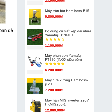
23.900.000₫
Máy trộn bột Hamiboss-B15
9.800.000₫
bạn dễ 
Bộ dụng cụ siết kẹp đai nhựa
Yamafuji H19/J19
1.100.000₫
Máy phun sơn Yamafuji
PT990 (INOX siêu bền)
6.200.000₫
Máy cưa xương Hamiboss-
j120
7.200.000₫
Máy hàn MIG inverter 220V
HKMIG250-1
12.860.000₫