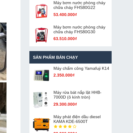
Máy bơm nước phòng cháy
chữa cháy FHS80G22
53.400.000₫
Máy bơm nước phòng cháy
chữa cháy FHS80G30
63.510.000₫
SẢN PHẨM BÁN CHẠY
Máy chấm cô​ng Yamafuji K14
2.350.000₫
Máy rửa bát nắp lật HHB-
7000D (ô kính tròn)
29.300.000₫
Máy phát điện dầu diesel
KAMA KDE-6500T