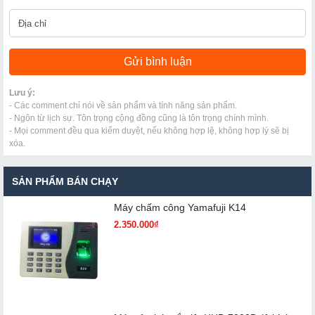
Lưu ý:
- Các comment chỉ nói về sản phẩm và tính năng sản phẩm.
- Ngôn từ lịch sự. Tôn trọng cộng đồng cũng là tôn trọng chính mình.
- Mọi comment đều qua kiểm duyệt, nếu không hợp lệ, không hợp lý sẽ bị
xóa.
SẢN PHẨM BÁN CHẠY
Máy chấm cô​ng Yamafuji K14
2.350.000₫