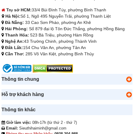
Trụ sở HCM:
33/4 Bùi Đình Túy, phường Bình Thạnh
Hà Nội:
Số 1, Ngõ 495 Nguyễn Trãi, phường Thanh Liệt
Đà Nẵng:
33 Cao Sơn Pháo, phường An Khê
Hải Phòng:
Số 879 đại lộ Tôn Đức Thắng, phường Hồng Bàng
Thanh Hóa:
523 Bà Triệu, phường Hàm Rồng
Nghệ An:
43 Trường Chinh, phường Thành Vinh
Đắk Lắk:
154 Chu Văn An, phường Tân An
Cần Thơ:
285 Võ Văn Kiệt, phường Bình Thủy
Thông tin chung
Hỗ trợ khách hàng
Thông tin khác
Giờ làm việc:
08h-17h (từ thứ 2 - thứ 7)
Email:
Sieuthihaiminh@gmail.com
Phòng thu mua-Nhập khẩu:
0938 204 988