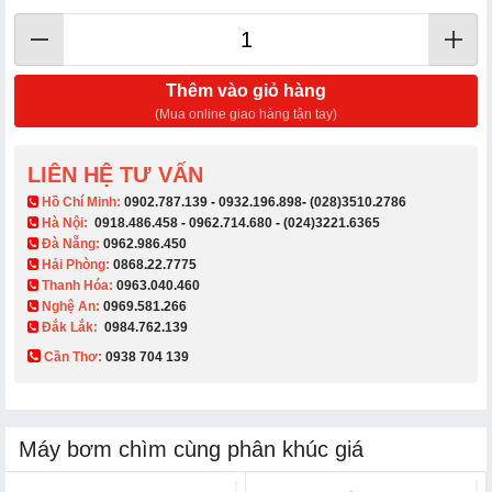
Thêm vào giỏ hàng
(Mua online giao hàng tận tay)
LIÊN HỆ TƯ VẤN
​ Hồ Chí Minh:
0902.787.139
-
0932.196.898
-
(028)3510.2786
Hà Nội:
0918.486.458
-
0962.714.680
-
(024)3221.6365
Đà Nẵng:
0962.986.450
Hải Phòng:
0868.22.7775
Thanh Hóa:
0963.040.460
Nghệ An:
0969.581.266
Đắk Lắk:
0984.762.139
Cần Thơ:
0938 704 139​
Máy bơm chìm cùng phân khúc giá