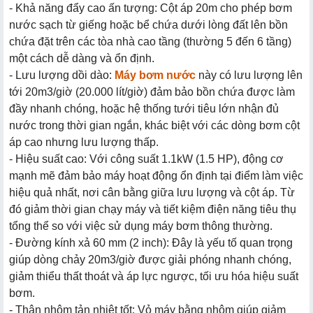
- Khả năng đẩy cao ấn tượng: Cột áp 20m cho phép bơm
nước sạch từ giếng hoặc bể chứa dưới lòng đất lên bồn
chứa đặt trên các tòa nhà cao tầng (thường 5 đến 6 tầng)
một cách dễ dàng và ổn định.
- Lưu lượng dồi dào:
Máy bơm nước
này có lưu lượng lên
tới 20m3/giờ (20.000 lít/giờ) đảm bảo bồn chứa được làm
đầy nhanh chóng, hoặc hệ thống tưới tiêu lớn nhận đủ
nước trong thời gian ngắn, khác biệt với các dòng bơm cột
áp cao nhưng lưu lượng thấp.
- Hiệu suất cao: Với công suất 1.1kW (1.5 HP), động cơ
mạnh mẽ đảm bảo máy hoạt động ổn định tại điểm làm việc
hiệu quả nhất, nơi cân bằng giữa lưu lượng và cột áp. Từ
đó giảm thời gian chạy máy và tiết kiệm điện năng tiêu thụ
tổng thể so với việc sử dụng máy bơm thông thường.
- Đường kính xả 60 mm (2 inch): Đây là yếu tố quan trọng
giúp dòng chảy 20m3/giờ được giải phóng nhanh chóng,
giảm thiểu thất thoát và áp lực ngược, tối ưu hóa hiệu suất
bơm.
- Thân nhôm tản nhiệt tốt: Vỏ máy bằng nhôm giúp giảm