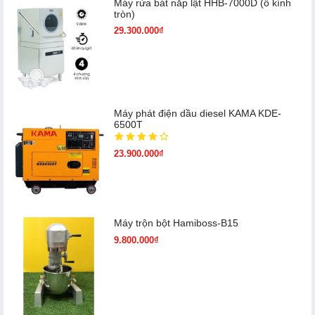
Máy rửa bát nắp lật HHB-7000D (ô kính
tròn)
29.300.000₫
Máy phát điện dầu diesel KAMA KDE-
6500T
23.900.000₫
Máy trộn bột Hamiboss-B15
9.800.000₫