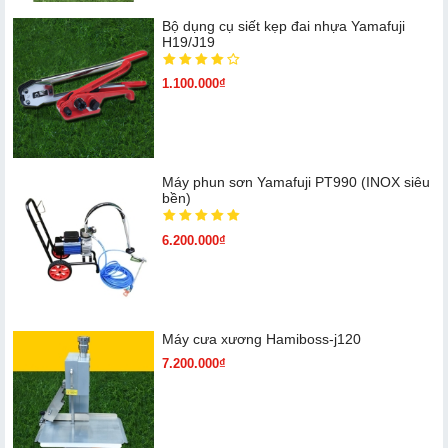
Bộ dụng cụ siết kẹp đai nhựa Yamafuji
H19/J19
1.100.000₫
Máy phun sơn Yamafuji PT990 (INOX siêu
bền)
6.200.000₫
Máy cưa xương Hamiboss-j120
7.200.000₫