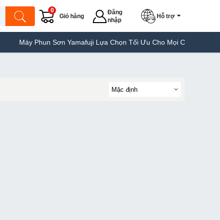
0
Đăng
Giỏ hàng
Hỗ trợ
nhập
Máy Phun Sơn Yamafuji Lựa Chọn Tối Ưu Cho Mọi Công Trình