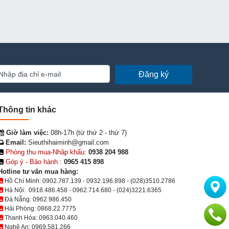
Đăng ký
Thông tin khác
Giờ làm việc:
08h-17h (từ thứ 2 - thứ 7)
Email:
Sieuthihaiminh@gmail.com
Phòng thu mua-Nhập khẩu:
0938 204 988
Góp ý - Bảo hành :
0965 415 898
Hotline tư vấn mua hàng:
Hồ Chí Minh:
0902.787.139
-
0932.196.898
-
(028)3510.2786
Hà Nội:
0918.486.458
-
0962.714.680
-
(024)3221.6365
Đà Nẵng:
0962.986.450
Hải Phòng:
0868.22.7775
Thanh Hóa:
0963.040.460
Nghệ An:
0969.581.266