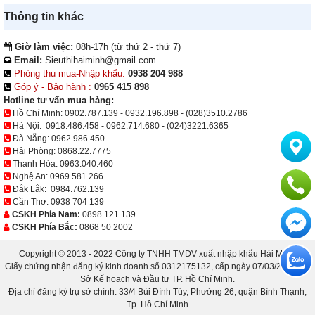
Thông tin khác
Giờ làm việc:
08h-17h (từ thứ 2 - thứ 7)
Email:
Sieuthihaiminh@gmail.com
Phòng thu mua-Nhập khẩu:
0938 204 988
Góp ý - Bảo hành :
0965 415 898
Hotline tư vấn mua hàng:
Hồ Chí Minh:
0902.787.139
-
0932.196.898
-
(028)3510.2786
Hà Nội:
0918.486.458
-
0962.714.680
-
(024)3221.6365
Đà Nẵng:
0962.986.450
Hải Phòng:
0868.22.7775
Thanh Hóa:
0963.040.460
Nghệ An:
0969.581.266
Đắk Lắk:
0984.762.139
Cần Thơ:
0938 704 139
CSKH Phía Nam:
0898 121 139
CSKH Phía Bắc:
0868 50 2002
Copyright © 2013 - 2022 Công ty TNHH TMDV xuất nhập khẩu Hải Minh.
Giấy chứng nhận đăng ký kinh doanh số 0312175132, cấp ngày 07/03/2013 bởi
Sở Kế hoạch và Đầu tư TP. Hồ Chí Minh.
Địa chỉ đăng ký trụ sở chính: 33/4 Bùi Đình Túy, Phường 26, quận Bình Thạnh,
Tp. Hồ Chí Minh