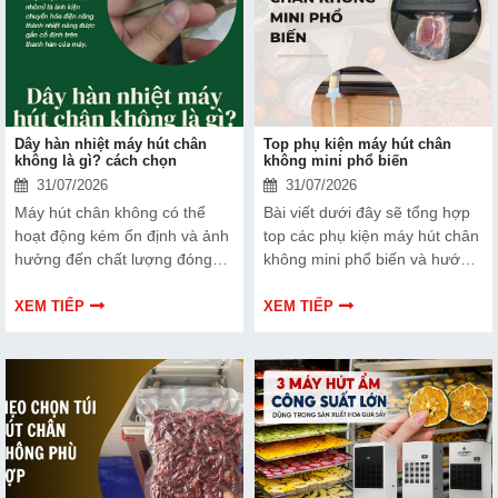
thêm thông tin và giúp bạn đưa
ra lựa chọn phù hợp, hiệu quả
hơn nhé!
Dây hàn nhiệt máy hút chân
Top phụ kiện máy hút chân
không là gì? cách chọn
không mini phổ biến
31/07/2026
31/07/2026
Máy hút chân không có thể
Bài viết dưới đây sẽ tổng hợp
hoạt động kém ổn định và ảnh
top các phụ kiện máy hút chân
hưởng đến chất lượng đóng
không mini phổ biến và hướng
gói nếu dây hàn nhiệt gặp lỗi.
dẫn bạn cách bảo trì, thay thế
Bài viết dưới đây sẽ giúp bạn
chuẩn kỹ thuật ngay tại nhà.
XEM TIẾP
XEM TIẾP
hiểu rõ hơn về dây hàn nhiệt
và cách lựa chọn phù hợp.