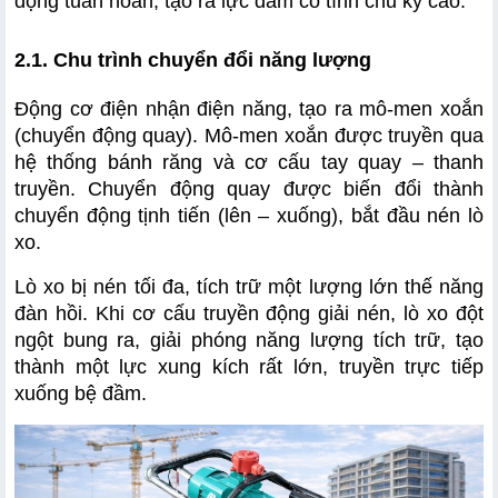
động tuần hoàn, tạo ra lực đầm có tính chu kỳ cao.
2.1. Chu trình chuyển đổi năng lượng
Động cơ điện nhận điện năng, tạo ra mô-men xoắn 
(chuyển động quay). Mô-men xoắn được truyền qua 
hệ thống bánh răng và cơ cấu tay quay – thanh 
truyền. Chuyển động quay được biến đổi thành 
chuyển động tịnh tiến (lên – xuống), bắt đầu nén lò 
xo.
Lò xo bị nén tối đa, tích trữ một lượng lớn thế năng 
đàn hồi. Khi cơ cấu truyền động giải nén, lò xo đột 
ngột bung ra, giải phóng năng lượng tích trữ, tạo 
thành một lực xung kích rất lớn, truyền trực tiếp 
xuống bệ đầm.