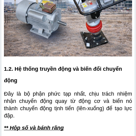
4.1 Đảm bảo điều kiện nguồn điện ổn định
4.2 Vận hành đúng kỹ thuật để đạt hiệu quả đầm tối ưu
4.3 Tránh làm việc trong môi trường không phù hợp
4.4 Cho máy nghỉ và bảo dưỡng định kỳ
1.2. Hệ thống truyền động và biến đổi chuyển 
động
Đây là bộ phận phức tạp nhất, chịu trách nhiệm 
nhận chuyển động quay từ động cơ và biến nó 
thành chuyển động tịnh tiến (lên-xuống) để tạo lực 
đập.
** Hộp số và bánh răng