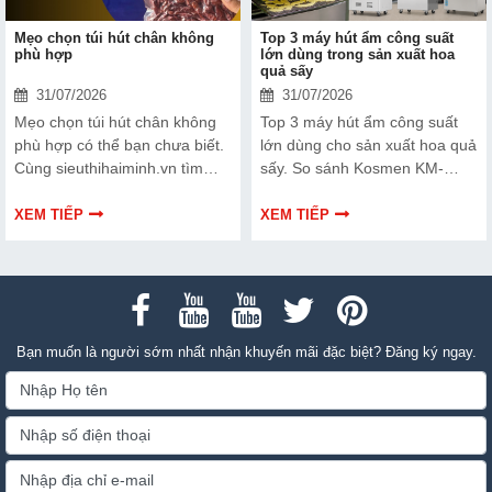
Mẹo chọn túi hút chân không
Top 3 máy hút ẩm công suất
phù hợp
lớn dùng trong sản xuất hoa
quả sấy
31/07/2026
31/07/2026
Mẹo chọn túi hút chân không
Top 3 máy hút ẩm công suất
phù hợp có thể bạn chưa biết.
lớn dùng cho sản xuất hoa quả
Cùng sieuthihaiminh.vn tìm
sấy. So sánh Kosmen KM-
hiểu chi tiết cách lựa chọn qua
180S, FujiE HM-2408DS và
thông tin bài viết dưới đây nhé!
FujiE HM-1800D theo công
XEM TIẾP
XEM TIẾP
suất, lưu lượng gió và nhu cầu
sử dụng.
Bạn muốn là người sớm nhất nhận khuyến mãi đặc biệt? Đăng ký ngay.