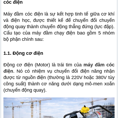
cóc điện
1.3. Hệ thống lò xo
Máy đầm cóc điện là sự kết hợp tinh tế giữa cơ khí 
1.4. Bệ đầm (chân đầm)
và điện học, được thiết kế để chuyển đổi chuyển 
động quay thành chuyển động thẳng đứng (lực đập). 
1.5. Tay cầm và hệ thống điều khiển
Cấu tạo của máy đầm chạy điện bao gồm 5 nhóm 
bộ phận chính sau:
2.1. Chu trình chuyển đổi năng lượng
1.1. Động cơ điện  
2.2. Sự kết hợp giữa tần suất và lực đập
Động cơ điện (Motor) là trái tim của 
máy đầm cóc 
điện
. Nó có nhiệm vụ chuyển đổi điện năng nhận 
được từ nguồn điện (thường là 220V hoặc 380V tùy 
3.1 Thiết kế đơn giản, hiệu quả cao
công suất) thành cơ năng dưới dạng mô-men xoắn 
(chuyển động quay).
3.2 Lực đầm đều, ít rung chấn
3.3 Thân thiện với môi trường thi công