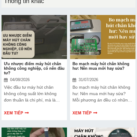
Thông tin khác
Ưu nhược điểm máy hút chân
Bo mạch máy hút chân không
không công nghiệp, có nên đầu
hư: Nên mua mới hay sửa?
tư?
04/08/2026
31/07/2026
Việc đầu tư máy hút chân
Bo mạch máy hút chân không
không công suất lớn không
hư: Nên mua mới hay sửa?
đơn thuần là chi phí, mà là
Mỗi phương án đều có những
cách bạn bảo vệ chất lượng
ưu và nhược điểm riêng. Hãy
sản phẩm và nâng cao vị thế
cùng tìm hiểu để đưa ra quyết
XEM TIẾP
XEM TIẾP
thương hiệu trên thị trường.
định phù hợp với tình trạng
Tìm hiểu ngay về ưu nhược
thiết bị và ngân sách của bạn.
điểm của thiết bị này để có