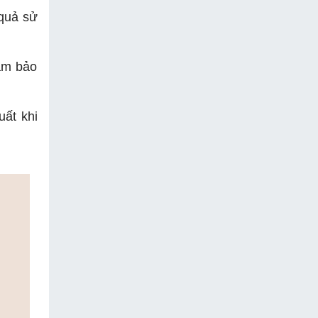
 quả sử
đảm bảo
uất khi