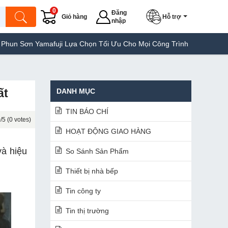
0
Đăng
Giỏ hàng
Hỗ trợ
nhập
fuji Lựa Chọn Tối Ưu Cho Mọi Công Trình
Máy Hàn Túi Yamafuji 
ất
DANH MỤC
TIN BÁO CHÍ
/5 (0 votes)
HOẠT ĐỘNG GIAO HÀNG
à hiệu
So Sánh Sản Phẩm
Thiết bị nhà bếp
Tin công ty
Tin thị trường