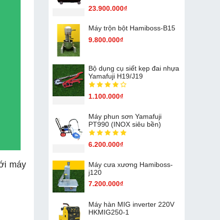
23.900.000₫
Máy trộn bột Hamiboss-B15
9.800.000₫
Bộ dụng cụ siết kẹp đai nhựa
Yamafuji H19/J19
1.100.000₫
Máy phun sơn Yamafuji
PT990 (INOX siêu bền)
6.200.000₫
ới máy
Máy cưa xương Hamiboss-
j120
7.200.000₫
Máy hàn MIG inverter 220V
HKMIG250-1