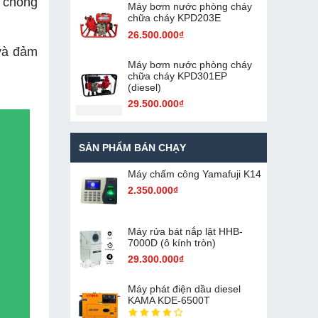
 chống
Máy bơm nước phòng cháy
chữa cháy KPD203E
26.500.000₫
 và đảm
Máy bơm nước phòng cháy
chữa cháy KPD301EP
(diesel)
29.500.000₫
SẢN PHẨM BÁN CHẠY
Máy chấm cô​ng Yamafuji K14
2.350.000₫
Máy rửa bát nắp lật HHB-
7000D (ô kính tròn)
29.300.000₫
Máy phát điện dầu diesel
KAMA KDE-6500T