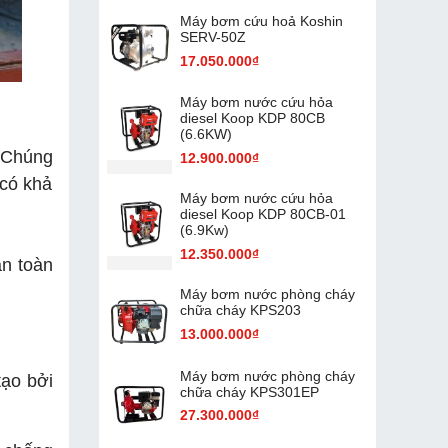
Máy bơm cứu hoả Koshin
SERV-50Z
17.050.000₫
Máy bơm nước cứu hỏa
diesel Koop KDP 80CB
(6.6KW)
 Chúng
12.900.000₫
có khả
Máy bơm nước cứu hỏa
diesel Koop KDP 80CB-01
(6.9Kw)
12.350.000₫
an toàn
Máy bơm nước phòng cháy
chữa cháy KPS203
13.000.000₫
Máy bơm nước phòng cháy
tạo bởi
chữa cháy KPS301EP
27.300.000₫