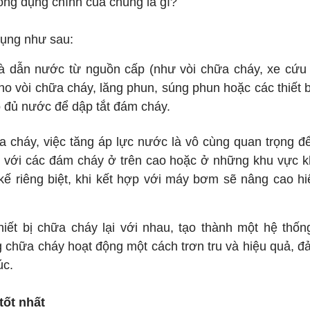
ng dụng chính của chúng là gì?
dụng như sau:
 dẫn nước từ nguồn cấp (như vòi chữa cháy, xe cứu h
 vòi chữa cháy, lăng phun, súng phun hoặc các thiết 
ó đủ nước để dập tắt đám cháy.
a cháy, việc tăng áp lực nước là vô cùng quan trọng 
ối với các đám cháy ở trên cao hoặc ở những khu vực k
ế riêng biệt, khi kết hợp với máy bơm sẽ nâng cao h
thiết bị chữa cháy lại với nhau, tạo thành một hệ thố
ng chữa cháy hoạt động một cách trơn tru và hiệu quả, 
úc.
tốt nhất