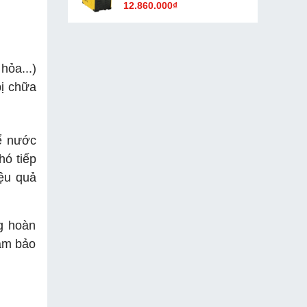
12.860.000₫
ỏa...)
bị chữa
để nước
hó tiếp
iệu quả
ng hoàn
đảm bảo