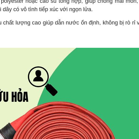
polyester hoặc cao su tổng hợp, giúp chống mài mòn,
 dây có vô tình tiếp xúc với ngọn lửa.
 chất lượng cao giúp dẫn nước ổn định, không bị rò rỉ