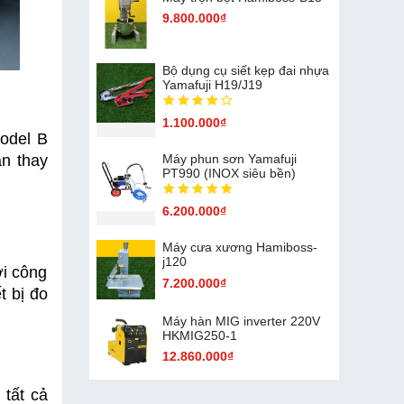
9.800.000₫
Bộ dụng cụ siết kẹp đai nhựa
Yamafuji H19/J19
1.100.000₫
del B 
n thay 
Máy phun sơn Yamafuji
PT990 (INOX siêu bền)
6.200.000₫
Máy cưa xương Hamiboss-
j120
i công 
7.200.000₫
 bị đo 
Máy hàn MIG inverter 220V
HKMIG250-1
12.860.000₫
tất cả 