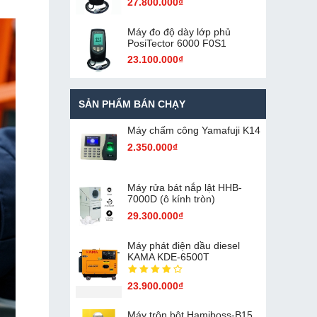
27.800.000₫
Máy đo độ dày lớp phủ
PosiTector 6000 F0S1
23.100.000₫
SẢN PHẨM BÁN CHẠY
Máy chấm cô​ng Yamafuji K14
2.350.000₫
Máy rửa bát nắp lật HHB-
7000D (ô kính tròn)
29.300.000₫
Máy phát điện dầu diesel
KAMA KDE-6500T
23.900.000₫
Máy trộn bột Hamiboss-B15