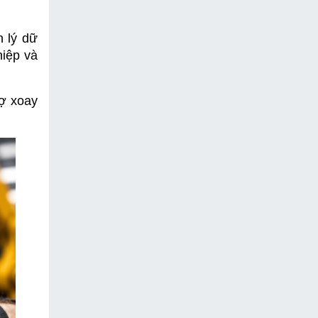
 lý dữ 
iệp và 
ợ xoay 