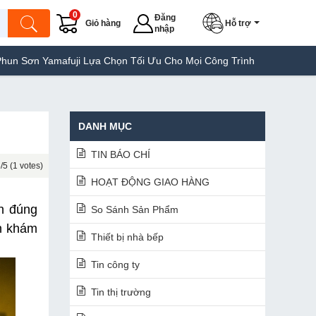
0
Đăng
Giỏ hàng
Hỗ trợ
nhập
Lựa Chọn Tối Ưu Cho Mọi Công Trình
Máy Hàn Túi Yamafuji Lựa C
DANH MỤC
TIN BÁO CHÍ
/5 (1 votes)
HOẠT ĐỘNG GIAO HÀNG
n đúng 
So Sánh Sản Phẩm
h khám 
Thiết bị nhà bếp
Tin công ty
Tin thị trường