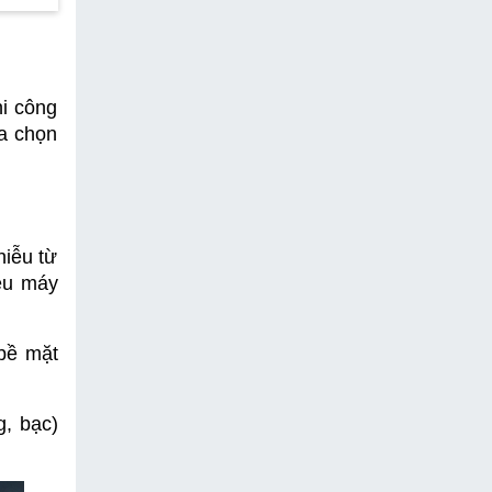
i công 
a chọn 
iễu từ 
u máy 
bề mặt 
, bạc) 