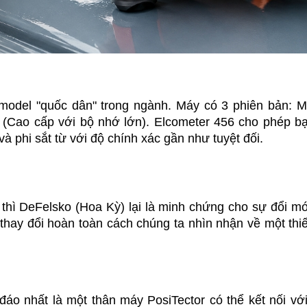
model "quốc dân" trong ngành. Máy có 3 phiên bản: Mo
 (Cao cấp với bộ nhớ lớn). Elcometer 456 cho phép bạ
 và phi sắt từ với độ chính xác gần như tuyệt đối.
thì DeFelsko (Hoa Kỳ) lại là minh chứng cho sự đổi mớ
ay đổi hoàn toàn cách chúng ta nhìn nhận về một thiết
áo nhất là một thân máy PosiTector có thể kết nối với 