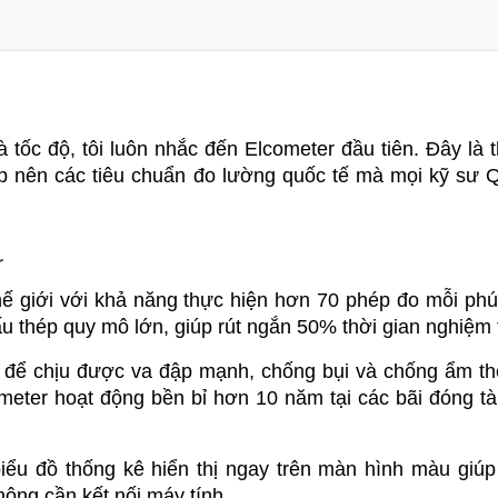
à tốc độ, tôi luôn nhắc đến Elcometer đầu tiên. Đây là 
lập nên các tiêu chuẩn đo lường quốc tế mà mọi kỹ sư 
bán chạy
r
ế giới với khả năng thực hiện hơn 70 phép đo mỗi phút
ấu thép quy mô lớn, giúp rút ngắn 50% thời gian nghiệm 
để chịu được va đập mạnh, chống bụi và chống ẩm the
meter hoạt động bền bỉ hơn 10 năm tại các bãi đóng tà
ểu đồ thống kê hiển thị ngay trên màn hình màu giúp
ông cần kết nối máy tính.