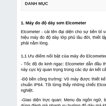
DANH MỤC
1.1 Ưu điểm nổi bật của máy đo Elcometer
1.2 Gợi ý model nổi bật
1. Máy đo độ dày sơn Elcometer
Elcometer - cái tên đại diện cho sự bền bỉ v
1.1 Ưu điểm nổi bật của DeFelsko
hiệu máy đo độ dày lớp phủ lâu đời, thiết 
1.2 Gợi ý model máy đo độ dày sơn PosiTector 
phải nằm lòng.
3.1 Ưu điểm nổi bật của máy đo UNI-T
1.1 Ưu điểm nổi bật của máy đo Elcomete
3.2 Gợi ý model nổi bật của UNI-T
- Tốc độ đo kinh ngạc: Elcometer dẫn đầu th
này cực kỳ quan trọng trong các dự án kết c
4.1 Ưu điểm vượt trội của dòng UNI-T
4.2 Gợi ý model nổi bật
-
Độ bền công trường: Vỏ máy được thiết kế 
chuẩn IP64. Tôi từng thấy những chiếc Elco
nghiệt.
-
Giao diện trực quan: Menu đa ngôn ngữ, bi
dùng đánh giá nhanh xu hướng độ dày mà kh