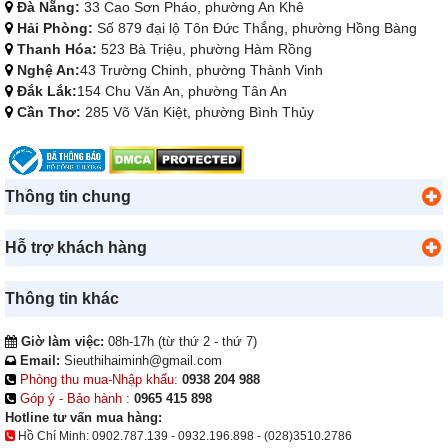
Đà Nẵng:
33 Cao Sơn Pháo, phường An Khê
Hải Phòng:
Số 879 đại lộ Tôn Đức Thắng, phường Hồng Bàng
Thanh Hóa:
523 Bà Triệu, phường Hàm Rồng
Nghệ An:
43 Trường Chinh, phường Thành Vinh
Đắk Lắk:
154 Chu Văn An, phường Tân An
Cần Thơ:
285 Võ Văn Kiệt, phường Bình Thủy
Thông tin chung
Hỗ trợ khách hàng
Thông tin khác
Giờ làm việc:
08h-17h (từ thứ 2 - thứ 7)
Email:
Sieuthihaiminh@gmail.com
Phòng thu mua-Nhập khẩu:
0938 204 988
Góp ý - Bảo hành :
0965 415 898
Hotline tư vấn mua hàng:
Hồ Chí Minh:
0902.787.139
-
0932.196.898
-
(028)3510.2786