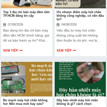
Top 3 địa chỉ bán máy đếm tiền
Ưu nhược điểm máy hút chân
TP.HCM đáng tin cậy
không công nghiệp, có nên đầu
tư?
07/08/2026
04/08/2026
Bạn đang tìm địa chỉ bán máy
Việc đầu tư máy hút chân
đếm tiền HCM chính hãng, giá
không công suất lớn không
tốt và bảo hành uy tín? Khám
đơn thuần là chi phí, mà là
phá ngay Top 3 đơn vị được
cách bạn bảo vệ chất lượng
nhiều doanh nghiệp, cửa hàng
sản phẩm và nâng cao vị thế
XEM TIẾP
XEM TIẾP
và ngân hàng tin tưởng lựa
thương hiệu trên thị trường.
chọn.
Tìm hiểu ngay về ưu nhược
điểm của thiết bị này để có
thêm thông tin và giúp bạn đưa
ra lựa chọn phù hợp, hiệu quả
hơn nhé!
Bo mạch máy hút chân không
Dây hàn nhiệt máy hút chân
hư: Nên mua mới hay sửa?
không là gì? cách chọn