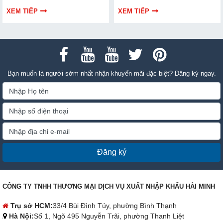
dẫn bạn cách bảo trì, thay thế
hiểu chi tiết cách lựa chọn qua
chuẩn kỹ thuật ngay tại nhà.
thông tin bài viết dưới đây nhé!
XEM TIẾP
XEM TIẾP
Bạn muốn là người sớm nhất nhận khuyến mãi đặc biệt? Đăng ký ngay.
Đăng ký
CÔNG TY TNHH THƯƠNG MẠI DỊCH VỤ XUẤT NHẬP KHẨU HẢI MINH
Trụ sở HCM:
33/4 Bùi Đình Túy, phường Bình Thạnh
Hà Nội:
Số 1, Ngõ 495 Nguyễn Trãi, phường Thanh Liệt