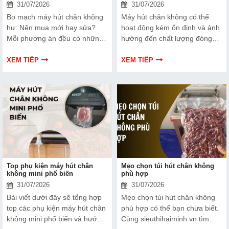
31/07/2026
31/07/2026
Bo mạch máy hút chân không
Máy hút chân không có thể
hư: Nên mua mới hay sửa?
hoạt động kém ổn định và ảnh
Mỗi phương án đều có những
hưởng đến chất lượng đóng
ưu và nhược điểm riêng. Hãy
gói nếu dây hàn nhiệt gặp lỗi.
cùng tìm hiểu để đưa ra quyết
Bài viết dưới đây sẽ giúp bạn
XEM TIẾP
XEM TIẾP
định phù hợp với tình trạng
hiểu rõ hơn về dây hàn nhiệt
thiết bị và ngân sách của bạn.
và cách lựa chọn phù hợp.
Top phụ kiện máy hút chân
Mẹo chọn túi hút chân không
không mini phổ biến
phù hợp
31/07/2026
31/07/2026
Bài viết dưới đây sẽ tổng hợp
Mẹo chọn túi hút chân không
top các phụ kiện máy hút chân
phù hợp có thể bạn chưa biết.
không mini phổ biến và hướng
Cùng sieuthihaiminh.vn tìm