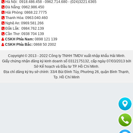
Hà Nội:
0918.486.458
-
0962.714.680
-
(024)3221.6365
Đà Nẵng:
0962.986.450
Hải Phòng:
0868.22.7775
Thanh Hóa:
0963.040.460
Nghệ An:
0969.581.266
Đắk Lắk:
0984.762.139
Cần Thơ:
0938 704 139
CSKH Phía Nam:
0898 121 139
CSKH Phía Bắc:
0868 50 2002
Copyright © 2013 - 2022 Công ty TNHH TMDV xuất nhập khẩu Hải Minh.
Giấy chứng nhận đăng ký kinh doanh số 0312175132, cấp ngày 07/03/2013 bởi
Sở Kế hoạch và Đầu tư TP. Hồ Chí Minh.
Địa chỉ đăng ký trụ sở chính: 33/4 Bùi Đình Túy, Phường 26, quận Bình Thạnh,
Tp. Hồ Chí Minh