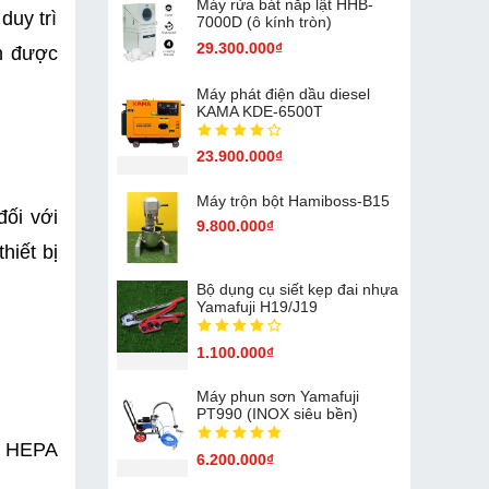
Máy rửa bát nắp lật HHB-
uy trì 
7000D (ô kính tròn)
29.300.000₫
n được 
Máy phát điện dầu diesel
KAMA KDE-6500T
23.900.000₫
Máy trộn bột Hamiboss-B15
ối với 
9.800.000₫
iết bị 
Bộ dụng cụ siết kẹp đai nhựa
Yamafuji H19/J19
1.100.000₫
Máy phun sơn Yamafuji
PT990 (INOX siêu bền)
c HEPA 
6.200.000₫