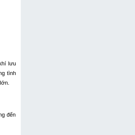
hí lưu 
g tình 
lớn.
ng đến 