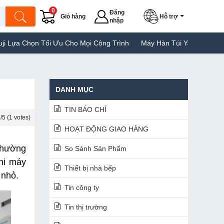
0
Đăng
Giỏ hàng
Hỗ trợ
nhập
Ưu Cho Mọi Công Trình
Máy Hàn Túi Yamafuji Lựa Chọn Tốt Của N
DANH MỤC
TIN BÁO CHÍ
/5 (1 votes)
HOẠT ĐỘNG GIAO HÀNG
thường 
So Sánh Sản Phẩm
hi máy 
Thiết bị nhà bếp
 nhỏ.
Tin công ty
Tin thị trường