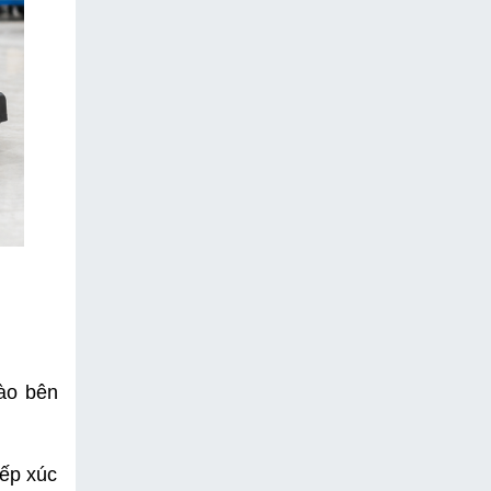
ào bên 
ếp xúc 