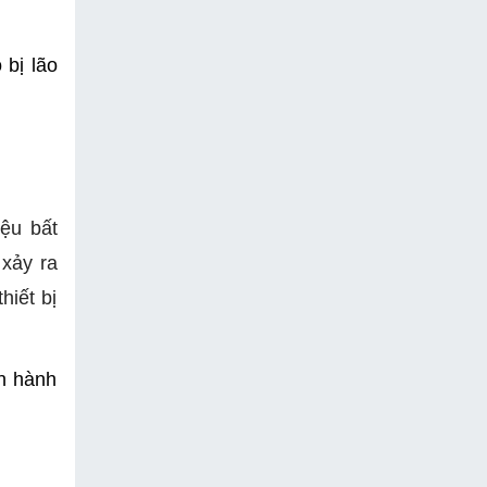
bị lão 
ệu bất
 xảy ra
hiết bị
n hành 