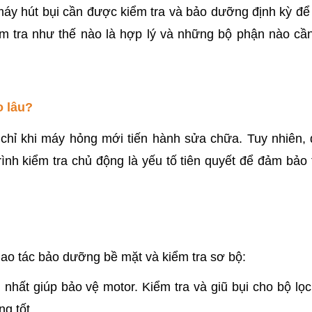
máy hút bụi cần được kiểm tra và bảo dưỡng định kỳ để d
iểm tra như thế nào là hợp lý và những bộ phận nào cầ
o lâu?
hỉ khi máy hỏng mới tiến hành sửa chữa. Tuy nhiên, đ
rình kiểm tra chủ động là yếu tố tiên quyết để đảm bảo th
thao tác bảo dưỡng bề mặt và kiểm tra sơ bộ:
g nhất giúp bảo vệ motor. Kiểm tra và giũ bụi cho bộ lọ
ng tốt.