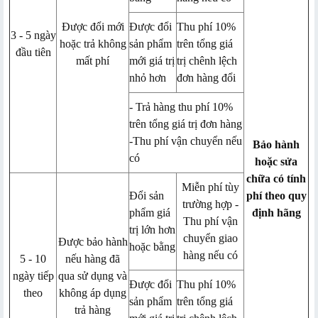
Được đổi mới
Được đổi
Thu phí 10%
3 - 5 ngày
hoặc trả không
sản phẩm
trên tổng giá
đầu tiên
mất phí
mới giá trị
trị chênh lệch
nhỏ hơn
đơn hàng đổi
- Trả hàng thu phí 10%
trên tổng giá trị đơn hàng
-Thu phí vận chuyển nếu
Bảo hành
có
hoặc sửa
chữa có tính
Miễn phí tùy
Đổi sản
phí theo quy
trường hợp -
phẩm giá
định hãng
Thu phí vận
trị lớn hơn
chuyển giao
Được bảo hành
hoặc bằng
hàng nếu có
5 - 10
nếu hàng đã
ngày tiếp
qua sử dụng và
Được đổi
Thu phí 10%
theo
không áp dụng
sản phẩm
trên tổng giá
trả hàng