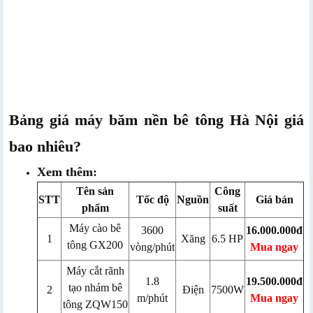
Bảng giá máy băm nền bê tông Hà Nội giá
bao nhiêu?
Xem thêm:
Tên sản
Công
STT
Tốc độ
Nguồn
Giá bán
phẩm
suất
Máy cào bê
3600
16.000.000đ
1
Xăng
6.5 HP
tông GX200
vòng/phút
Mua ngay
Máy cắt rãnh
1.8
19.500.000đ
tạo nhám bê
2
Điện
7500W
m/phút
Mua ngay
tông ZQW150