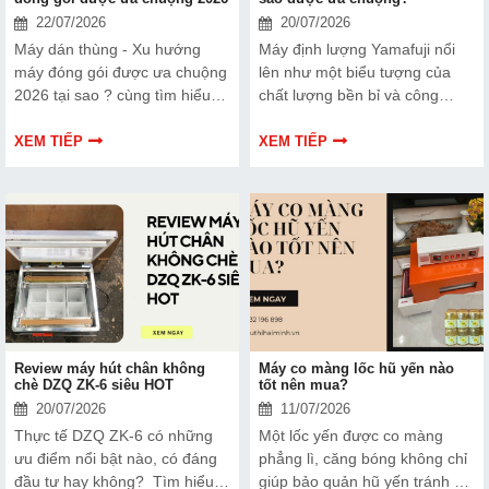
22/07/2026
20/07/2026
Máy dán thùng - Xu hướng
Máy định lượng Yamafuji nổi
máy đóng gói được ưa chuộng
lên như một biểu tượng của
2026 tại sao ? cùng tìm hiểu
chất lượng bền bỉ và công
chi tiết trong bài viết dưới đây
nghệ hiện đại. Vậy điều gì đã
của sieuthihaiminh nhé!
làm nên sức hút mạnh mẽ của
XEM TIẾP
XEM TIẾP
dòng máy này? Tại sao các
chủ đầu tư lại ưu tiên lựa chọn
Yamafuji cho dây chuyền của
mình?
Review máy hút chân không
Máy co màng lốc hũ yến nào
chè DZQ ZK-6 siêu HOT
tốt nên mua?
20/07/2026
11/07/2026
Thực tế DZQ ZK-6 có những
Một lốc yến được co màng
ưu điểm nổi bật nào, có đáng
phẳng lì, căng bóng không chỉ
đầu tư hay không? Tìm hiểu
giúp bảo quản hũ yến tránh bụi