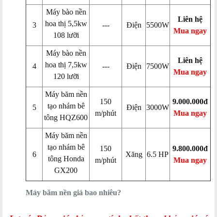
Máy bào nền
Liên hệ
hoa t​hị 5,5kw
3
---
Điện
5500W
Mua ngay
108 lưỡi
Máy bào nền
Liên hệ
hoa thị 7,5kw
4
---
Điện
7500W
Mua ngay
120 lưỡi
Máy băm nền
150
9.000.000đ
tạo nhám bê
5
Điện
3000W
m/phút
Mua ngay
tông HQZ600
Máy băm nền
tạo nhám bê
150
9.800.000đ
6
Xăng
6.5 HP
tông Honda
m/phút
Mua ngay
GX200
Máy băm nền giá bao nhiêu?