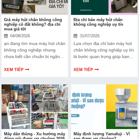
Giá máy hút chân không công
Địa chỉ bán máy hút chân
nghiệp có đắt không? địa chỉ
không công nghiệp uy tín
mua giá tốt
04/08/2026
31/07/2026
ạn đang tìm mua máy hút chân
Lựa chọn địa chỉ bán máy hút
không công nghiệp nhưng
chân không công nghiệp uy tín
chưa biết cần chuẩn bị ngân
là bước quan trọng giúp bạn
sách bao nhiêu? tham khảo
đầu tư đúng và tiết kiệm chi
ngay bài viết này để có câu trả
phí về lâu dài. Bài viết dưới
XEM TIẾP
XEM TIẾP
lời nhé!
đây sẽ chia sẻ đầy đủ và chi
tiết về địa chỉ cung cấp máy
đóng gói hút chân không công
nghiệp đánh để bạn tham
khảo. Xem ngay nhé!
Máy dán thùng - Xu hướng máy
Máy định lượng Yamafuji - Vì
đóng gói được ưa chuộng 2026
sao được ưa chuộng?