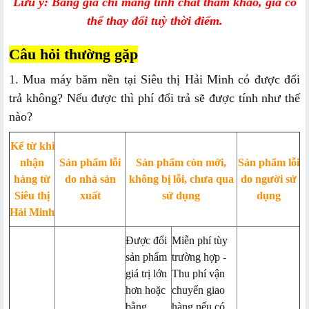
Lưu ý: Bảng giá chỉ mang tính chất tham khảo, giá có
thể thay đổi tuỳ thời điểm.
Câu hỏi thường gặp
1. Mua máy băm nền tại Siêu thị Hải Minh có được đổi
trả không? Nếu được thì phí đổi trả sẽ được tính như thế
nào?
Kể từ khi
nhận
Sản phẩm lỗi
Sản phẩm còn mới,
Sản phẩm lỗi
hàng từ
do nhà sản
không bị lỗi, chưa qua
do người sử
Siêu thị
xuất
sử dụng
dụng
Hải Minh
Được đổi
Miễn phí tùy
sản phẩm
trường hợp
-
giá trị lớn
Thu phí vận
hơn hoặc
chuyển giao
bằng
hàng nếu có