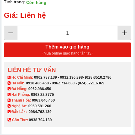
Tình trạng:
Còn hàng
Giá: Liên hệ
Thêm vào giỏ hàng
(Mua online giao hàng tận tay)
LIÊN HỆ TƯ VẤN
​ Hồ Chí Minh:
0902.787.139
-
0932.196.898
-
(028)3510.2786
Hà Nội:
0918.486.458
-
0962.714.680
-
(024)3221.6365
Đà Nẵng:
0962.986.450
Hải Phòng:
0868.22.7775
Thanh Hóa:
0963.040.460
Nghệ An:
0969.581.266
Đắk Lắk:
0984.762.139
Cần Thơ:
0938 704 139​