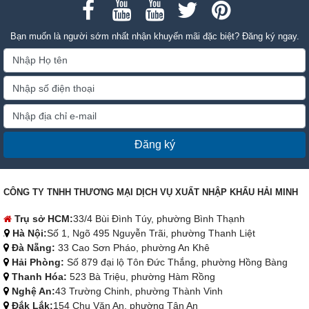
Bạn muốn là người sớm nhất nhận khuyến mãi đặc biệt? Đăng ký ngay.
Đăng ký
CÔNG TY TNHH THƯƠNG MẠI DỊCH VỤ XUẤT NHẬP KHẨU HẢI MINH
Trụ sở HCM:
33/4 Bùi Đình Túy, phường Bình Thạnh
Hà Nội:
Số 1, Ngõ 495 Nguyễn Trãi, phường Thanh Liệt
Đà Nẵng:
33 Cao Sơn Pháo, phường An Khê
Hải Phòng:
Số 879 đại lộ Tôn Đức Thắng, phường Hồng Bàng
Thanh Hóa:
523 Bà Triệu, phường Hàm Rồng
Nghệ An:
43 Trường Chinh, phường Thành Vinh
Đắk Lắk:
154 Chu Văn An, phường Tân An