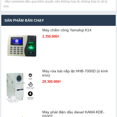
- Mọi comment đều qua kiểm duyệt, nếu không hợp lệ, không hợp lý sẽ bị
xóa.
SẢN PHẨM BÁN CHẠY
Máy chấm cô​ng Yamafuji K14
2.350.000₫
Máy rửa bát nắp lật HHB-7000D (ô kính
tròn)
29.300.000₫
Máy phát điện dầu diesel KAMA KDE-
6500T