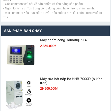
- Các comment chỉ nói về sản phẩm và tính năng sản phẩm.
- Ngôn từ lịch sự. Tôn trọng cộng đồng cũng là tôn trọng chính mình.
- Mọi comment đều qua kiểm duyệt, nếu không hợp lệ, không hợp lý sẽ bị
xóa.
SẢN PHẨM BÁN CHẠY
Máy chấm cô​ng Yamafuji K14
2.350.000₫
Máy rửa bát nắp lật HHB-7000D (ô kính
tròn)
29.300.000₫