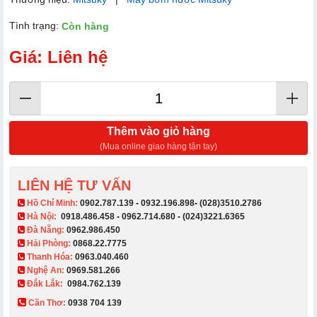
Tình trạng:
Còn hàng
Giá: Liên hệ
Thêm vào giỏ hàng
(Mua online giao hàng tận tay)
LIÊN HỆ TƯ VẤN
​ Hồ Chí Minh:
0902.787.139
-
0932.196.898
-
(028)3510.2786
Hà Nội:
0918.486.458
-
0962.714.680
-
(024)3221.6365
Đà Nẵng:
0962.986.450
Hải Phòng:
0868.22.7775
Thanh Hóa:
0963.040.460
Nghệ An:
0969.581.266
Đắk Lắk:
0984.762.139
Cần Thơ:
0938 704 139​