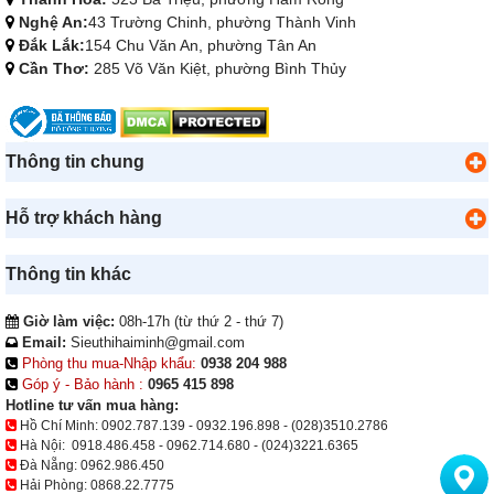
Nghệ An:
43 Trường Chinh, phường Thành Vinh
Đắk Lắk:
154 Chu Văn An, phường Tân An
Cần Thơ:
285 Võ Văn Kiệt, phường Bình Thủy
Thông tin chung
Hỗ trợ khách hàng
Thông tin khác
Giờ làm việc:
08h-17h (từ thứ 2 - thứ 7)
Email:
Sieuthihaiminh@gmail.com
Phòng thu mua-Nhập khẩu:
0938 204 988
Góp ý - Bảo hành :
0965 415 898
Hotline tư vấn mua hàng:
Hồ Chí Minh:
0902.787.139
-
0932.196.898
-
(028)3510.2786
Hà Nội:
0918.486.458
-
0962.714.680
-
(024)3221.6365
Đà Nẵng:
0962.986.450
Hải Phòng:
0868.22.7775