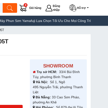
0
Đăng
Giỏ hàng
Hỗ trợ
nhập
Sơn Yamafuji Lựa Chọn Tối Ưu Cho Mọi Công Trình
Máy Hàn Túi 
05T
05T
SHOWROOM
Trụ sở HCM:
33/4 Bùi Đình
Túy, phường Bình Thạnh
Hà Nội:
Số 1, Ngõ
495 Nguyễn Trãi, phường Thanh
Liệt
Đà Nẵng:
33 Cao Sơn Pháo,
phường An Khê
Hải Phòng:
Số 879 đại lộ Tôn