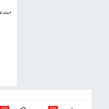
hế nào?
-20%
-20%