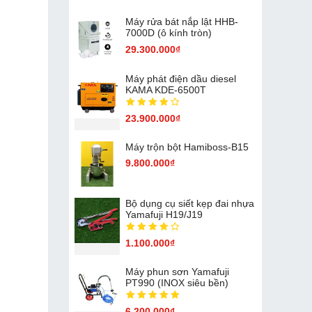
Máy rửa bát nắp lật HHB-
7000D (ô kính tròn)
29.300.000₫
Máy phát điện dầu diesel
KAMA KDE-6500T
23.900.000₫
Máy trộn bột Hamiboss-B15
9.800.000₫
Bộ dụng cụ siết kẹp đai nhựa
Yamafuji H19/J19
1.100.000₫
Máy phun sơn Yamafuji
PT990 (INOX siêu bền)
6.200.000₫