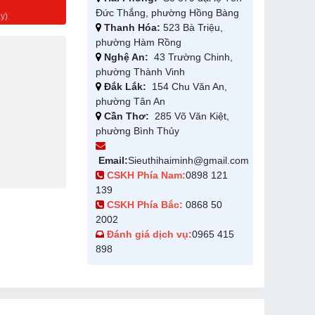
g
Đức Thắng, phường Hồng Bàng
y)
Thanh Hóa:
523 Bà Triệu,
phường Hàm Rồng
Nghệ An:
43 Trường Chinh,
phường Thành Vinh
Đắk Lắk:
154 Chu Văn An,
phường Tân An
Cần Thơ:
285 Võ Văn Kiệt,
phường Bình Thủy
Email:
Sieuthihaiminh@gmail.com
CSKH Phía Nam:
0898 121
139
CSKH Phía Bắc:
0868 50
2002
Đánh giá dịch vụ:
0965 415
898