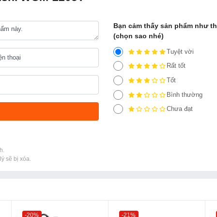
Bạn cảm thấy sản phẩm như t
(chọn sao nhé)
Tuyệt vời
Rất tốt
Tốt
Bình thường
Chưa đạt
h.
ý sẽ bị xóa.
-20%
-21%