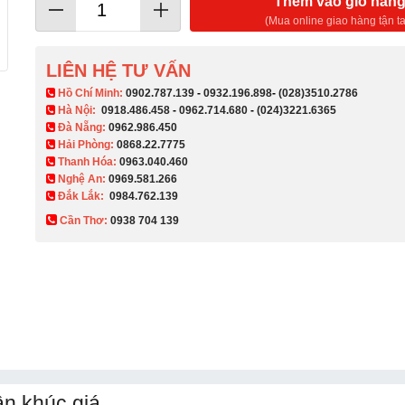
Thêm vào giỏ hàn
(Mua online giao hàng tận ta
LIÊN HỆ TƯ VẤN
​ Hồ Chí Minh:
0902.787.139
-
0932.196.898
-
(028)3510.2786
Hà Nội:
0918.486.458
-
0962.714.680
-
(024)3221.6365
Đà Nẵng:
0962.986.450
Hải Phòng:
0868.22.7775
Thanh Hóa:
0963.040.460
Nghệ An:
0969.581.266
Đắk Lắk:
0984.762.139
Cần Thơ:
0938 704 139​
n khúc giá