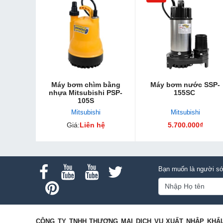
Máy bơm chìm bằng
Máy bơm nước SSP-
nhựa Mitsubishi PSP-
155SC
105S
Mitsubishi
Mitsubishi
Giá:
Liên hệ
5.700.000₫
Bạn muốn là người sớ
CÔNG TY TNHH THƯƠNG MẠI DỊCH VỤ XUẤT NHẬP KHẨ