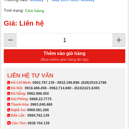
Tình trạng:
Còn hàng
Giá: Liên hệ
Thêm vào giỏ hàng
(Mua online giao hàng tận tay)
LIÊN HỆ TƯ VẤN
​ Hồ Chí Minh:
0902.787.139
-
0932.196.898
-
(028)3510.2786
Hà Nội:
0918.486.458
-
0962.714.680
-
(024)3221.6365
Đà Nẵng:
0962.986.450
Hải Phòng:
0868.22.7775
Thanh Hóa:
0963.040.460
Nghệ An:
0969.581.266
Đắk Lắk:
0984.762.139
Cần Thơ:
0938 704 139​