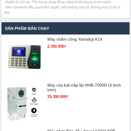
- Ngôn từ lịch sự. Tôn trọng cộng đồng cũng là tôn trọng chính mình.
- Mọi comment đều qua kiểm duyệt, nếu không hợp lệ, không hợp lý sẽ bị
xóa.
SẢN PHẨM BÁN CHẠY
Máy chấm cô​ng Yamafuji K14
2.350.000₫
Máy rửa bát nắp lật HHB-7000D (ô kính
tròn)
29.300.000₫
Máy phát điện dầu diesel KAMA KDE-