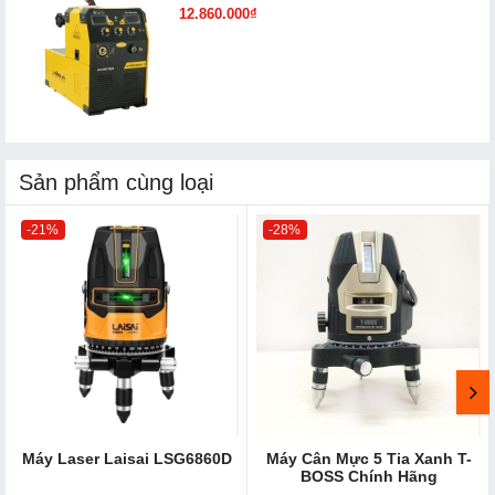
12.860.000₫
Sản phẩm cùng loại
-21%
-28%
Máy Laser Laisai LSG6860D
Máy Cân Mực 5 Tia Xan​h T-
BOSS Chính Hãng