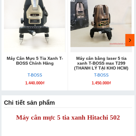
Máy Cân Mực 5 Tia Xan​h T-
Máy cân bằng laser 5 tia
BOSS Chính Hãng
xanh T-BOSS max T299
(THANH LÝ TẠI KHO HCM)
T-BOSS
T-BOSS
1.440.000₫
1.450.000₫
Chi tiết sản phẩm
Máy cân mực 5 tia xanh Hitachi 502