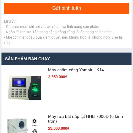
Lưu ý:
- Các comment chỉ nói về sản phẩm và tính năng sản phẩm.
- Ngôn từ lịch sự. Tôn trọng cộng đồng cũng là tôn trọng chính mình.
- Mọi comment đều qua kiểm duyệt, nếu không hợp lệ, không hợp lý sẽ bị
xóa.
SẢN PHẨM BÁN CHẠY
Máy chấm cô​ng Yamafuji K14
2.350.000₫
Máy rửa bát nắp lật HHB-7000D (ô kính
tròn)
29.300.000₫