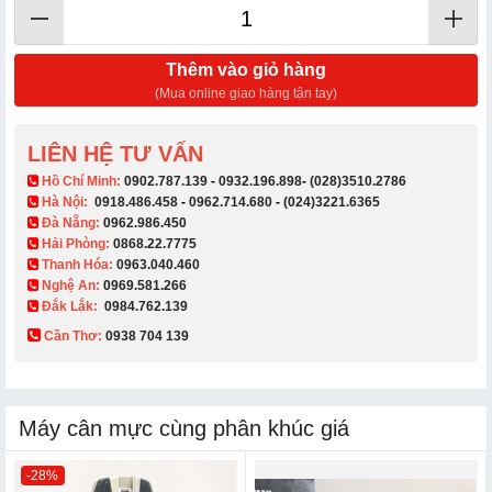
Thêm vào giỏ hàng
(Mua online giao hàng tận tay)
LIÊN HỆ TƯ VẤN
​ Hồ Chí Minh:
0902.787.139
-
0932.196.898
-
(028)3510.2786
Hà Nội:
0918.486.458
-
0962.714.680
-
(024)3221.6365
Đà Nẵng:
0962.986.450
Hải Phòng:
0868.22.7775
Thanh Hóa:
0963.040.460
Nghệ An:
0969.581.266
Đắk Lắk:
0984.762.139
Cần Thơ:
0938 704 139​
Máy cân mực cùng phân khúc giá
-28%