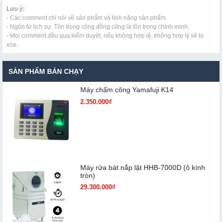
Lưu ý:
- Các comment chỉ nói về sản phẩm và tính năng sản phẩm.
- Ngôn từ lịch sự. Tôn trọng cộng đồng cũng là tôn trọng chính mình.
- Mọi comment đều qua kiểm duyệt, nếu không hợp lệ, không hợp lý sẽ bị
xóa.
SẢN PHẨM BÁN CHẠY
Máy chấm cô​ng Yamafuji K14
2.350.000₫
Máy rửa bát nắp lật HHB-7000D (ô kính
tròn)
29.300.000₫