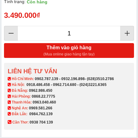
Tình trạng:
Còn hàng
3.490.000₫
Thêm vào giỏ hàng
(Mua online giao hàng tận tay)
LIÊN HỆ TƯ VẤN
​ Hồ Chí Minh:
0902.787.139
-
0932.196.898
-
(028)3510.2786
Hà Nội:
0918.486.458
-
0962.714.680
-
(024)3221.6365
Đà Nẵng:
0962.986.450
Hải Phòng:
0868.22.7775
Thanh Hóa:
0963.040.460
Nghệ An:
0969.581.266
Đắk Lắk:
0984.762.139
Cần Thơ:
0938 704 139​