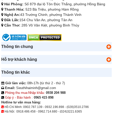
Hải Phòng:
Số 879 đại lộ Tôn Đức Thắng, phường Hồng Bàng
Thanh Hóa:
523 Bà Triệu, phường Hàm Rồng
Nghệ An:
43 Trường Chinh, phường Thành Vinh
Đắk Lắk:
154 Chu Văn An, phường Tân An
Cần Thơ:
285 Võ Văn Kiệt, phường Bình Thủy
Thông tin chung
Hỗ trợ khách hàng
Thông tin khác
Giờ làm việc:
08h-17h (từ thứ 2 - thứ 7)
Email:
Sieuthihaiminh@gmail.com
Phòng thu mua-Nhập khẩu:
0938 204 988
Góp ý - Bảo hành :
0965 415 898
Hotline tư vấn mua hàng:
Hồ Chí Minh:
0902.787.139
-
0932.196.898
-
(028)3510.2786
Hà Nội:
0918.486.458
-
0962.714.680
-
(024)3221.6365