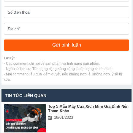
Lưu ý:
- Các comment chỉ nói về sản phẩm và tính năng sản phẩm.
- Ngôn từ lịch sự. Tôn trọng cộng đồng cũng là tôn trọng chính mình.
- Mọi comment đều qua kiểm duyệt, nếu không hợp lệ, không hợp lý sẽ bị
xóa.
TIN TỨC LIÊN QUAN
Top 5 Mẫu Máy Cưa Xích Mini Gia Đình Nên
Tham Khảo
18/01/2023