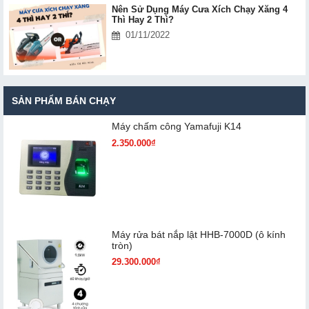
Nên Sử Dụng Máy Cưa Xích Chạy Xăng 4
Thì Hay 2 Thì?
01/11/2022
SẢN PHẨM BÁN CHẠY
Máy chấm cô​ng Yamafuji K14
2.350.000₫
Máy rửa bát nắp lật HHB-7000D (ô kính
tròn)
29.300.000₫