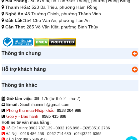
Hải Phòng:
Số 879 đại lộ Tôn Đức Thắng, phường Hồng Bàng
Thanh Hóa:
523 Bà Triệu, phường Hàm Rồng
Nghệ An:
43 Trường Chinh, phường Thành Vinh
Đắk Lắk:
154 Chu Văn An, phường Tân An
Cần Thơ:
285 Võ Văn Kiệt, phường Bình Thủy
Thông tin chung
Hỗ trợ khách hàng
Thông tin khác
Giờ làm việc:
08h-17h (từ thứ 2 - thứ 7)
Email:
Sieuthihaiminh@gmail.com
Phòng thu mua-Nhập khẩu:
0938 204 988
Góp ý - Bảo hành :
0965 415 898
Hotline tư vấn mua hàng:
Hồ Chí Minh:
0902.787.139
-
0932.196.898
-
(028)3510.2786
Hà Nội:
0918.486.458
-
0962.714.680
-
(024)3221.6365
Đà Nẵng:
0962.986.450