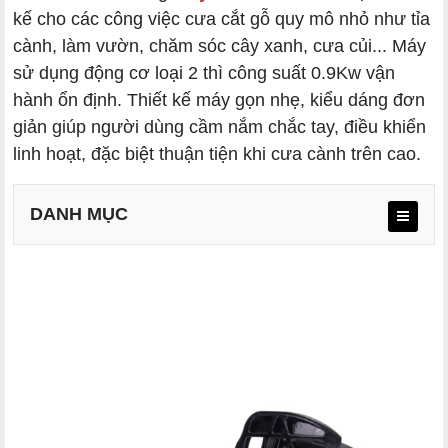
kế cho các công việc cưa cắt gỗ quy mô nhỏ như tỉa
cành, làm vườn, chăm sóc cây xanh, cưa củi... Máy
sử dụng động cơ loại 2 thì công suất 0.9Kw vận
hành ổn định. Thiết kế máy gọn nhẹ, kiểu dáng đơn
giản giúp người dùng cầm nắm chắc tay, điều khiển
linh hoạt, đặc biệt thuận tiện khi cưa cành trên cao.
DANH MỤC
2.1 Công suất ổn định, lam trượt 12”
2.2 Tăng 35% lực kéo, hạn chế kẹt xích
2.3 Tiết kiệm 30% nhiên liệu
2.4 Nhẹ và bền