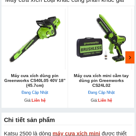
Máy cưa xích dùng pin
Máy cưa xích mini cầm tay
Greenworks CS40L05 40V 18’’
dùng pin Greenworks
(45.7cm)
CS24L02
Đang Cập Nhật
Đang Cập Nhật
Giá:
Liên hệ
Giá:
Liên hệ
Chi tiết sản phẩm
Katsu 2500 là dòng
máy cưa xích mini
được thiết