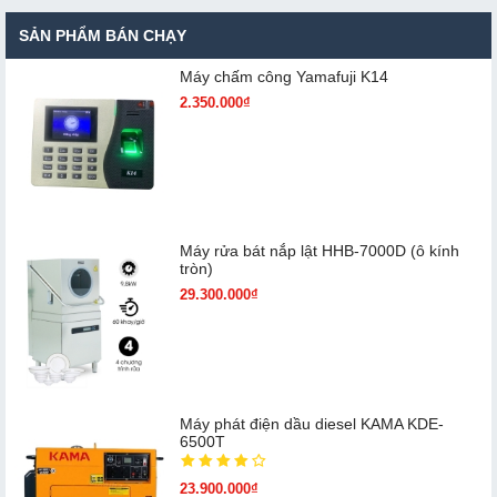
SẢN PHẨM BÁN CHẠY
Máy chấm cô​ng Yamafuji K14
2.350.000₫
Máy rửa bát nắp lật HHB-7000D (ô kính
tròn)
29.300.000₫
Máy phát điện dầu diesel KAMA KDE-
6500T
23.900.000₫