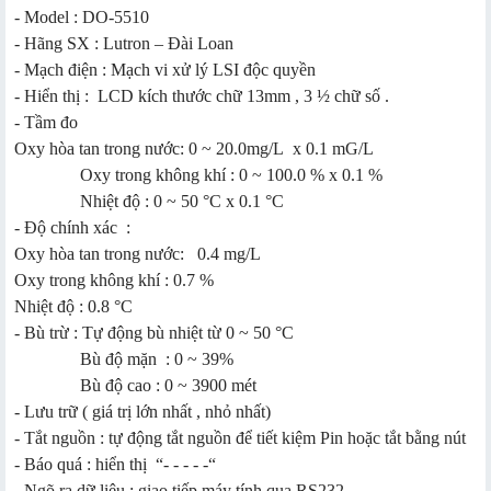
- Model : DO-5510
- Hãng SX : Lutron – Đài Loan
- Mạch điện : Mạch vi xử lý LSI độc quyền
- Hiển thị : LCD kích thước chữ 13mm , 3 ½ chữ số .
- Tầm đo
Oxy hòa tan trong nước: 0 ~ 20.0mg/L x 0.1 mG/L
Oxy trong không khí : 0 ~ 100.0 % x 0.1 %
Nhiệt độ : 0 ~ 50 °C x 0.1 °C
- Độ chính xác :
Oxy hòa tan trong nước: 0.4 mg/L
Oxy trong không khí : 0.7 %
Nhiệt độ : 0.8 °C
- Bù trừ : Tự động bù nhiệt từ 0 ~ 50 °C
Bù độ mặn : 0 ~ 39%
Bù độ cao : 0 ~ 3900 mét
- Lưu trữ ( giá trị lớn nhất , nhỏ nhất)
- Tắt nguồn : tự động tắt nguồn để tiết kiệm Pin hoặc tắt bằng nút
- Báo quá : hiển thị “- - - - -“
- Ngõ ra dữ liệu : giao tiếp máy tính qua RS232