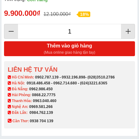
9.900.000₫
12.100.000₫
18%
Thêm vào giỏ hàng
(Mua online giao hàng tận tay)
LIÊN HỆ TƯ VẤN
​ Hồ Chí Minh:
0902.787.139
-
0932.196.898
-
(028)3510.2786
Hà Nội:
0918.486.458
-
0962.714.680
-
(024)3221.6365
Đà Nẵng:
0962.986.450
Hải Phòng:
0868.22.7775
Thanh Hóa:
0963.040.460
Nghệ An:
0969.581.266
Đắk Lắk:
0984.762.139
Cần Thơ:
0938 704 139​