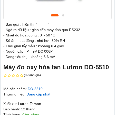
- Báo quá : hiển thị “- - - - -“
- Ngõ ra dữ liệu : giao tiếp máy tính qua RS232
- Nhiệt độ hoạt động : 0 ~ 50 °C
- Độ ẩm hoạt động : nhỏ hơn 80% RH
- Thời gian lấy mẫu : khoảng 0.4 giây
- Nguồn cấp : Pin 9V DC 006P
- Dòng tiêu thụ : khoảng 6.6 mA
Máy đo oxy hòa tan Lutron DO-5510
(0 đánh giá)
Mã sản phẩm:
DO-5510
Thương hiệu:
Đang cập nhật
|
Xuất xứ: Lutron-Taiwan
Bảo hành: 12 tháng
Tình trạng:
Còn hàng