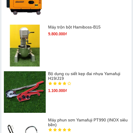
Máy trộn bột Hamiboss-B15
9.800.000₫
Bộ dụng cụ siết kẹp đai nhựa Yamafuji
H19/J19
1.100.000₫
Máy phun sơn Yamafuji PT990 (INOX siêu
bền)