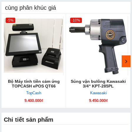
cùng phân khúc giá
-5%
-10%
Bộ Máy tính tiền cảm ứng
Súng vặn bulông Kawasaki
TOPCASH ePOS QT66
3/4“ KPT-285PL
TopCash
Kawasaki
9.400.000₫
9.450.000₫
Chi tiết sản phẩm