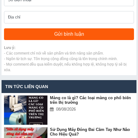
Lưu ý:
- Các comment chỉ nói về sản phẩm và tính năng sản phẩm.
- Ngôn từ lịch sự. Tôn trọng cộng đồng cũng là tôn trọng chính mình.
- Mọi comment đều qua kiểm duyệt, nếu không hợp lệ, không hợp lý sẽ bị
xóa.
TIN TỨC LIÊN QUAN
Màng co là gì? Các loại màng co phổ biến
trên thị trường
08/08/2026
Sử Dụng Máy Đóng Đai Cầm Tay Như Nào
Cho Hiệu Quả?