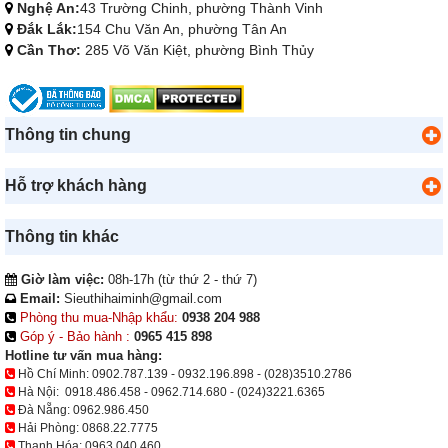
Nghệ An:
43 Trường Chinh, phường Thành Vinh
Đắk Lắk:
154 Chu Văn An, phường Tân An
Cần Thơ:
285 Võ Văn Kiệt, phường Bình Thủy
Thông tin chung
Hỗ trợ khách hàng
Thông tin khác
Giờ làm việc:
08h-17h (từ thứ 2 - thứ 7)
Email:
Sieuthihaiminh@gmail.com
Phòng thu mua-Nhập khẩu:
0938 204 988
Góp ý - Bảo hành :
0965 415 898
Hotline tư vấn mua hàng:
Hồ Chí Minh:
0902.787.139
-
0932.196.898
-
(028)3510.2786
Hà Nội:
0918.486.458
-
0962.714.680
-
(024)3221.6365
Đà Nẵng:
0962.986.450
Hải Phòng:
0868.22.7775
Thanh Hóa:
0963.040.460