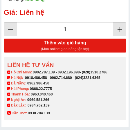
Giá: Liên hệ
Thêm vào giỏ hàng
(Mua online giao hàng tận tay)
LIÊN HỆ TƯ VẤN
​ Hồ Chí Minh:
0902.787.139
-
0932.196.898
-
(028)3510.2786
Hà Nội:
0918.486.458
-
0962.714.680
-
(024)3221.6365
Đà Nẵng:
0962.986.450
Hải Phòng:
0868.22.7775
Thanh Hóa:
0963.040.460
Nghệ An:
0969.581.266
Đắk Lắk:
0984.762.139
Cần Thơ:
0938 704 139​