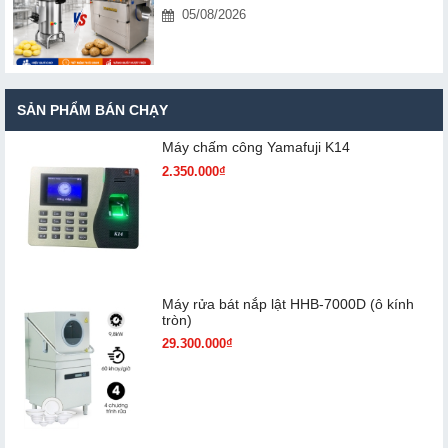
05/08/2026
SẢN PHẨM BÁN CHẠY
Máy chấm cô​ng Yamafuji K14
2.350.000₫
Máy rửa bát nắp lật HHB-7000D (ô kính
tròn)
29.300.000₫