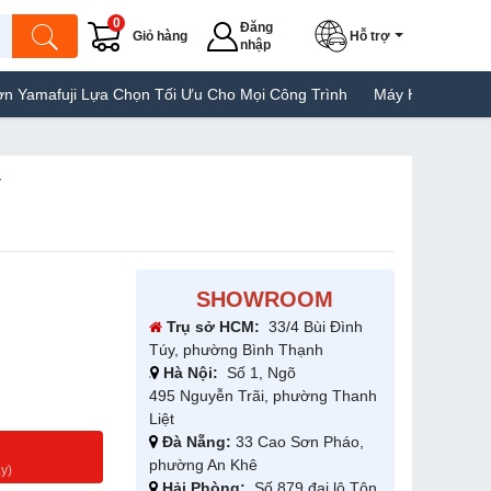
0
Đăng
Giỏ hàng
Hỗ trợ
nhập
 Lựa Chọn Tối Ưu Cho Mọi Công Trình
Máy Hàn Túi Yamafuji Lựa 
V
SHOWROOM
Trụ sở HCM:
33/4 Bùi Đình
Túy, phường Bình Thạnh
Hà Nội:
Số 1, Ngõ
495 Nguyễn Trãi, phường Thanh
Liệt
Đà Nẵng:
33 Cao Sơn Pháo,
g
phường An Khê
y)
Hải Phòng:
Số 879 đại lộ Tôn