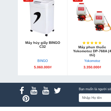
Máy hủy giấy BINGO
C32
Máy phun thuốc
Yokomotoz DP-768A (
thì)
BINGO
Yokomotoz
5.060.000₫
3.350.000₫
Bạn muốn là người sớ