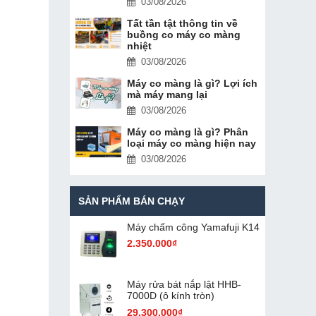
03/08/2026
Tất tần tật thông tin về
buồng co máy co màng
nhiệt
03/08/2026
​​​​​​​Máy co màng là gì? Lợi ích
mà máy mang lại
03/08/2026
Máy co màng là gì? Phân
loại máy co màng hiện nay
03/08/2026
SẢN PHẨM BÁN CHẠY
Máy chấm cô​ng Yamafuji K14
2.350.000₫
Máy rửa bát nắp lật HHB-
7000D (ô kính tròn)
29.300.000₫