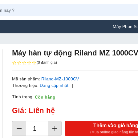
Máy Phun Sơn Yamafuji
Máy hàn tự động Riland MZ 1000C
(0 đánh giá)
Mã sản phẩm:
Riland-MZ-1000CV
Thương hiệu:
Đang cập nhật
|
Tình trạng:
Còn hàng
Giá: Liên hệ
Thêm vào giỏ hàn
(Mua online giao hàng tận ta