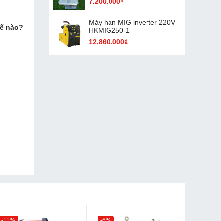
7.200.000₫
Máy hàn MIG inverter 220V
hế nào?
HKMIG250-1
12.860.000₫
-11%
-6%