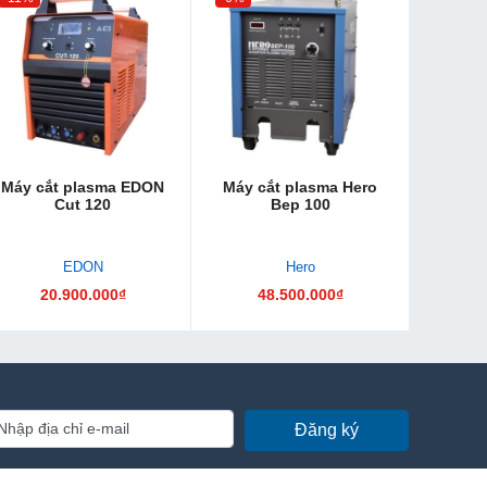
Máy cắt plasma EDON
Máy cắt plasma Hero
Cut 120
Bep 100
EDON
Hero
20.900.000₫
48.500.000₫
Đăng ký