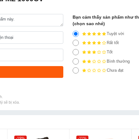
Bạn cảm thấy sản phẩm như t
(chọn sao nhé)
Tuyệt vời
Rất tốt
Tốt
Bình thường
Chưa đạt
h.
ý sẽ bị xóa.
-19%
-11%