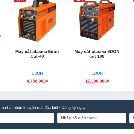
Máy cắt plasma Edon
Máy cắt plasma EDON
Cut-40
cut 100
4
EDON
EDON
4.750.000₫
17.300.000₫
m nhất nhận khuyến mãi đặc biệt? Đăng ký ngay.