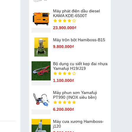
Máy phát điện dầu diesel
KAMA KDE-6500T
23.900.000₫
Máy trộn bột Hamiboss-B15
9.800.000₫
Bộ dụng cụ siết kẹp đai nhựa
Yamafuji H19/J19
1.100.000₫
Máy phun sơn Yamafuji
PT990 (INOX siêu bền)
6.200.000₫
Máy cưa xương Hamiboss-
j120