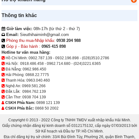
Thông tin khác
Giờ làm việc:
08h-17h (từ thứ 2 - thứ 7)
Email:
Sieuthihaiminh@gmail.com
Phòng thu mua-Nhập khẩu:
0938 204 988
Góp ý - Bảo hành :
0965 415 898
Hotline tư vấn mua hàng:
Hồ Chí Minh:
0902.787.139
-
0932.196.898
-
(028)3510.2786
Hà Nội:
0918.486.458
-
0962.714.680
-
(024)3221.6365
Đà Nẵng:
0962.986.450
Hải Phòng:
0868.22.7775
Thanh Hóa:
0963.040.460
Nghệ An:
0969.581.266
Đắk Lắk:
0984.762.139
Cần Thơ:
0938 704 139
CSKH Phía Nam:
0898 121 139
CSKH Phía Bắc:
0868 50 2002
Copyright © 2013 - 2022 Công ty TNHH TMDV xuất nhập khẩu Hải Minh.
Giấy chứng nhận đăng ký kinh doanh số 0312175132, cấp ngày 07/03/2013 bởi
Sở Kế hoạch và Đầu tư TP. Hồ Chí Minh.
Địa chỉ đăng ký trụ sở chính: 33/4 Bùi Đình Túy, Phường 26, quận Bình Thạnh,