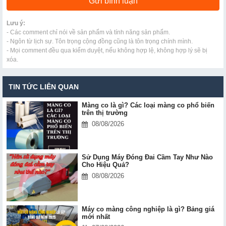
Lưu ý:
- Các comment chỉ nói về sản phẩm và tính năng sản phẩm.
- Ngôn từ lịch sự. Tôn trọng cộng đồng cũng là tôn trọng chính mình.
- Mọi comment đều qua kiểm duyệt, nếu không hợp lệ, không hợp lý sẽ bị
xóa.
TIN TỨC LIÊN QUAN
Màng co là gì? Các loại màng co phổ biến
trên thị trường
08/08/2026
Sử Dụng Máy Đóng Đai Cầm Tay Như Nào
Cho Hiệu Quả?
08/08/2026
Máy co màng công nghiệp là gì? Bảng giá
mới nhất