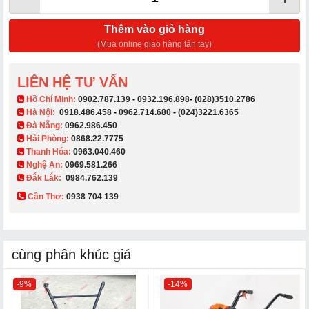
Thêm vào giỏ hàng
(Mua online giao hàng tận tay)
LIÊN HỆ TƯ VẤN
​ Hồ Chí Minh:
0902.787.139
-
0932.196.898
-
(028)3510.2786
Hà Nội:
0918.486.458
-
0962.714.680
-
(024)3221.6365
Đà Nẵng:
0962.986.450
Hải Phòng:
0868.22.7775
Thanh Hóa:
0963.040.460
Nghệ An:
0969.581.266
Đắk Lắk:
0984.762.139
Cần Thơ:
0938 704 139​
cùng phân khúc giá
-9%
-14%