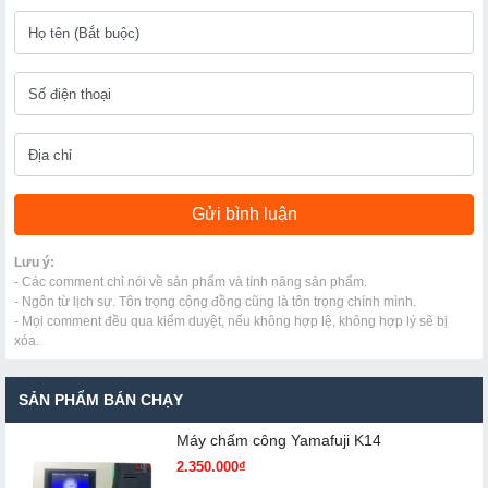
Lưu ý:
- Các comment chỉ nói về sản phẩm và tính năng sản phẩm.
- Ngôn từ lịch sự. Tôn trọng cộng đồng cũng là tôn trọng chính mình.
- Mọi comment đều qua kiểm duyệt, nếu không hợp lệ, không hợp lý sẽ bị
xóa.
SẢN PHẨM BÁN CHẠY
Máy chấm cô​ng Yamafuji K14
2.350.000₫