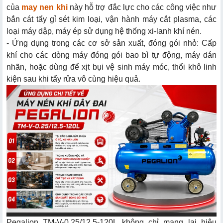
của
may nen khi
này hỗ trợ đắc lực cho các công việc như
bắn cát tẩy gỉ sét kim loại, vận hành máy cắt plasma, các
loại máy dập, máy ép sử dụng hệ thống xi-lanh khí nén.
- Ứng dụng trong các cơ sở sản xuất, đóng gói nhỏ: Cấp
khí cho các dòng máy đóng gói bao bì tự động, máy dán
nhãn, hoặc dùng để xịt bụi vệ sinh máy móc, thổi khô linh
kiện sau khi tẩy rửa vô cùng hiệu quả.
Pegalion TM-V-0.25/12.5-120L không chỉ mang lại hiệu