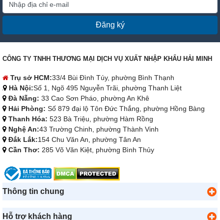
Đăng ký
CÔNG TY TNHH THƯƠNG MẠI DỊCH VỤ XUẤT NHẬP KHẨU HẢI MINH
Trụ sở HCM:
33/4 Bùi Đình Túy, phường Bình Thạnh
Hà Nội:
Số 1, Ngõ 495 Nguyễn Trãi, phường Thanh Liệt
Đà Nẵng:
33 Cao Sơn Pháo, phường An Khê
Hải Phòng:
Số 879 đại lộ Tôn Đức Thắng, phường Hồng Bàng
Thanh Hóa:
523 Bà Triệu, phường Hàm Rồng
Nghệ An:
43 Trường Chinh, phường Thành Vinh
Đắk Lắk:
154 Chu Văn An, phường Tân An
Cần Thơ:
285 Võ Văn Kiệt, phường Bình Thủy
Thông tin chung
Hỗ trợ khách hàng