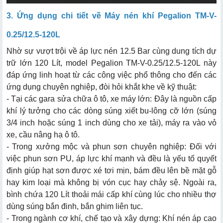
3. Ứng dụng chi tiết về Máy nén khí Pegalion TM-V-
0.25/12.5-120L
Nhờ sự vượt trội về áp lực nén 12.5 Bar cùng dung tích dự
trữ lớn 120 Lít, model Pegalion TM-V-0.25/12.5-120L này
đáp ứng linh hoạt từ các công việc phổ thông cho đến các
ứng dụng chuyên nghiệp, đòi hỏi khắt khe về kỹ thuật:
- Tại các gara sửa chữa ô tô, xe máy lớn: Đây là nguồn cấp
khí lý tưởng cho các dòng súng xiết bu-lông cỡ lớn (súng
3/4 inch hoặc súng 1 inch dùng cho xe tải), máy ra vào vỏ
xe, cầu nâng hạ ô tô.
- Trong xưởng mộc và phun sơn chuyên nghiệp: Đối với
việc phun sơn PU, áp lực khí mạnh và đều là yếu tố quyết
định giúp hạt sơn được xé tơi mịn, bám đều lên bề mặt gỗ
hay kim loại mà không bị vón cục hay chảy sệ. Ngoài ra,
bình chứa 120 Lít thoải mái cấp khí cùng lúc cho nhiều thợ
dùng súng bắn đinh, bắn ghim liên tục.
- Trong ngành cơ khí, chế tạo và xây dựng: Khí nén áp cao