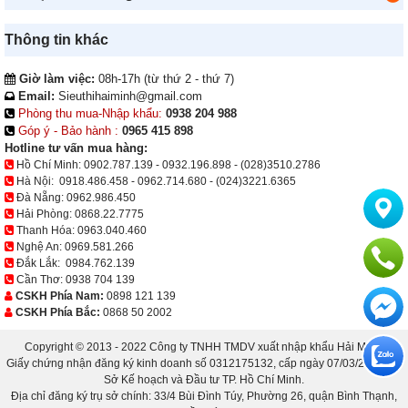
Thông tin khác
Giờ làm việc:
08h-17h (từ thứ 2 - thứ 7)
Email:
Sieuthihaiminh@gmail.com
Phòng thu mua-Nhập khẩu:
0938 204 988
Góp ý - Bảo hành :
0965 415 898
Hotline tư vấn mua hàng:
Hồ Chí Minh:
0902.787.139
-
0932.196.898
-
(028)3510.2786
Hà Nội:
0918.486.458
-
0962.714.680
-
(024)3221.6365
Đà Nẵng:
0962.986.450
Hải Phòng:
0868.22.7775
Thanh Hóa:
0963.040.460
Nghệ An:
0969.581.266
Đắk Lắk:
0984.762.139
Cần Thơ:
0938 704 139
CSKH Phía Nam:
0898 121 139
CSKH Phía Bắc:
0868 50 2002
Copyright © 2013 - 2022 Công ty TNHH TMDV xuất nhập khẩu Hải Minh.
Giấy chứng nhận đăng ký kinh doanh số 0312175132, cấp ngày 07/03/2013 bởi
Sở Kế hoạch và Đầu tư TP. Hồ Chí Minh.
Địa chỉ đăng ký trụ sở chính: 33/4 Bùi Đình Túy, Phường 26, quận Bình Thạnh,