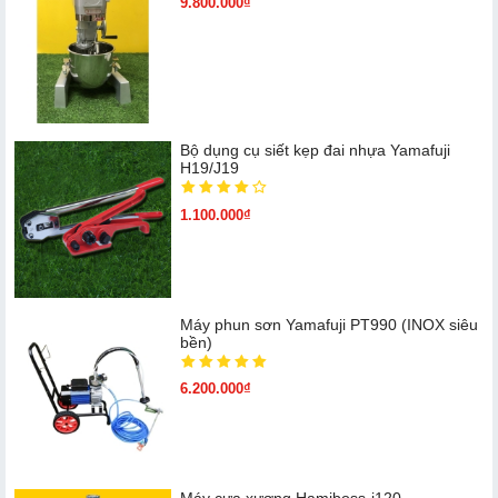
9.800.000₫
Bộ dụng cụ siết kẹp đai nhựa Yamafuji
H19/J19
1.100.000₫
Máy phun sơn Yamafuji PT990 (INOX siêu
bền)
6.200.000₫