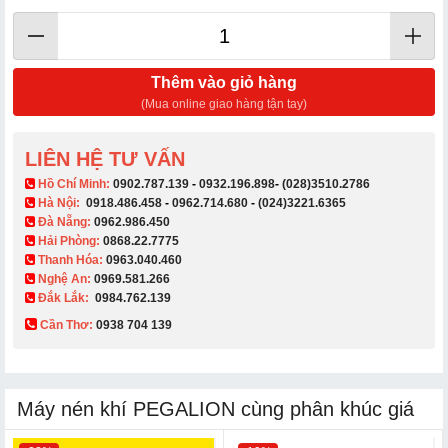
Thêm vào giỏ hàng
(Mua online giao hàng tận tay)
LIÊN HỆ TƯ VẤN
​ Hồ Chí Minh:
0902.787.139
-
0932.196.898
-
(028)3510.2786
Hà Nội:
0918.486.458
-
0962.714.680
-
(024)3221.6365
Đà Nẵng:
0962.986.450
Hải Phòng:
0868.22.7775
Thanh Hóa:
0963.040.460
Nghệ An:
0969.581.266
Đắk Lắk:
0984.762.139
Cần Thơ:
0938 704 139​
Máy nén khí PEGALION cùng phân khúc giá