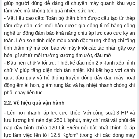
giúp người dùng dễ dàng di chuyển máy quanh khu vực
làm việc mà không tốn quá nhiều sức lực.
- Vật liệu cao cấp: Toàn bộ thân bình được cấu tạo từ thép
tấm dày dặn, các mối hàn được gia công tỉ mỉ bằng công
nghệ tự động đảm bảo khả năng chịu áp lực cao cực kỳ an
toàn. Lớp sơn tĩnh điện màu xanh đặc trưng không chỉ tăng
tính thẩm mỹ mà còn bảo vệ máy khỏi các tác nhân gây oxy
hóa, gỉ sét từ môi trường xưởng ẩm ướt, dầu mỡ.
- Đầu nén chữ V tối ưu: Thiết kế đầu nén 2 xi-lanh xếp hình
chữ V giúp tăng diện tích tản nhiệt. Khi kết hợp với cánh
quạt đầu puly và hệ thống truyền động dây đai, máy hoạt
động êm ái hơn, giảm rung lắc và hạ nhiệt nhanh chóng khi
phải chạy liên tục.
2.2. Về hiệu quả vận hành
- Lên hơi nhanh, áp lực cực khỏe: Với công suất 3 HP và
lưu lượng khí nén đạt 250 Lít/phút, máy chỉ mất vài phút để
nạp đầy bình chứa 120 Lít. Điểm nổi bật nhất chính là áp
lực làm việc lên tới 12.5 Kg/cm² (trong khi các dòng máy