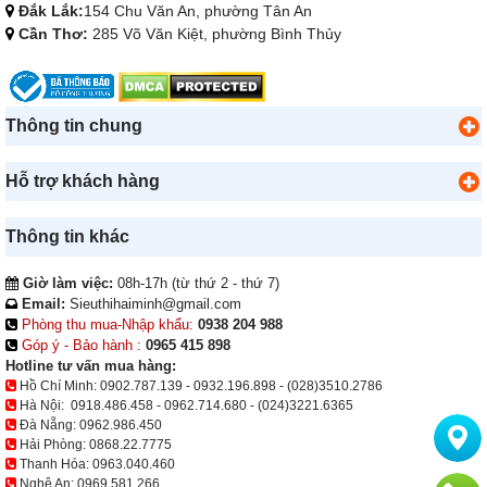
Đắk Lắk:
154 Chu Văn An, phường Tân An
Cần Thơ:
285 Võ Văn Kiệt, phường Bình Thủy
Thông tin chung
Hỗ trợ khách hàng
Thông tin khác
Giờ làm việc:
08h-17h (từ thứ 2 - thứ 7)
Email:
Sieuthihaiminh@gmail.com
Phòng thu mua-Nhập khẩu:
0938 204 988
Góp ý - Bảo hành :
0965 415 898
Hotline tư vấn mua hàng:
Hồ Chí Minh:
0902.787.139
-
0932.196.898
-
(028)3510.2786
Hà Nội:
0918.486.458
-
0962.714.680
-
(024)3221.6365
Đà Nẵng:
0962.986.450
Hải Phòng:
0868.22.7775
Thanh Hóa:
0963.040.460
Nghệ An:
0969.581.266