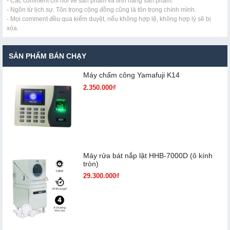
- Các comment chỉ nói về sản phẩm và tính năng sản phẩm.
- Ngôn từ lịch sự. Tôn trọng cộng đồng cũng là tôn trọng chính mình.
- Mọi comment đều qua kiểm duyệt, nếu không hợp lệ, không hợp lý sẽ bị
xóa.
SẢN PHẨM BÁN CHẠY
Máy chấm cô​ng Yamafuji K14
2.350.000₫
Máy rửa bát nắp lật HHB-7000D (ô kính
tròn)
29.300.000₫