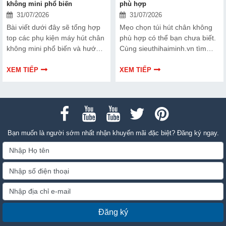
không mini phổ biến
phù hợp
31/07/2026
31/07/2026
Bài viết dưới đây sẽ tổng hợp
Mẹo chọn túi hút chân không
top các phụ kiện máy hút chân
phù hợp có thể bạn chưa biết.
không mini phổ biến và hướng
Cùng sieuthihaiminh.vn tìm
dẫn bạn cách bảo trì, thay thế
hiểu chi tiết cách lựa chọn qua
chuẩn kỹ thuật ngay tại nhà.
thông tin bài viết dưới đây nhé!
XEM TIẾP
XEM TIẾP
Bạn muốn là người sớm nhất nhận khuyến mãi đặc biệt? Đăng ký ngay.
Đăng ký