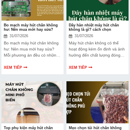
hơn nhé!
Bo mạch máy hút chân không
Dây hàn nhiệt máy hút chân
hư: Nên mua mới hay sửa?
không là gì? cách chọn
31/07/2026
31/07/2026
Bo mạch máy hút chân không
Máy hút chân không có thể
hư: Nên mua mới hay sửa?
hoạt động kém ổn định và ảnh
Mỗi phương án đều có những
hưởng đến chất lượng đóng
ưu và nhược điểm riêng. Hãy
gói nếu dây hàn nhiệt gặp lỗi.
cùng tìm hiểu để đưa ra quyết
Bài viết dưới đây sẽ giúp bạn
XEM TIẾP
XEM TIẾP
định phù hợp với tình trạng
hiểu rõ hơn về dây hàn nhiệt
thiết bị và ngân sách của bạn.
và cách lựa chọn phù hợp.
Top phụ kiện máy hút chân
Mẹo chọn túi hút chân không