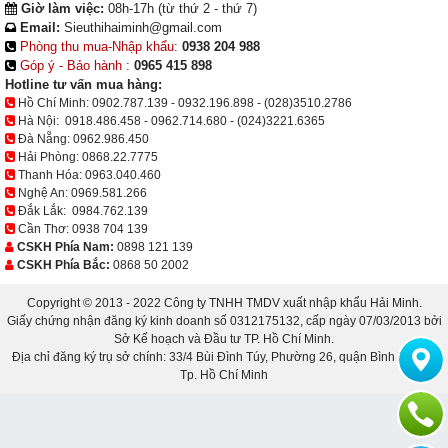
Giờ làm việc:
08h-17h (từ thứ 2 - thứ 7)
Email:
Sieuthihaiminh@gmail.com
Phòng thu mua-Nhập khẩu:
0938 204 988
Góp ý - Bảo hành :
0965 415 898
Hotline tư vấn mua hàng:
Hồ Chí Minh:
0902.787.139
-
0932.196.898
-
(028)3510.2786
Hà Nội:
0918.486.458
-
0962.714.680
-
(024)3221.6365
Đà Nẵng:
0962.986.450
Hải Phòng:
0868.22.7775
Thanh Hóa:
0963.040.460
Nghệ An:
0969.581.266
Đắk Lắk:
0984.762.139
Cần Thơ:
0938 704 139
CSKH Phía Nam:
0898 121 139
CSKH Phía Bắc:
0868 50 2002
Copyright © 2013 - 2022 Công ty TNHH TMDV xuất nhập khẩu Hải Minh.
Giấy chứng nhận đăng ký kinh doanh số 0312175132, cấp ngày 07/03/2013 bởi
Sở Kế hoạch và Đầu tư TP. Hồ Chí Minh.
Địa chỉ đăng ký trụ sở chính: 33/4 Bùi Đình Túy, Phường 26, quận Bình Thạnh,
Tp. Hồ Chí Minh