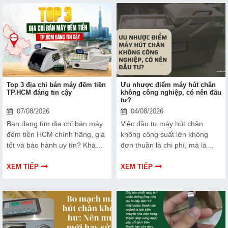
Top 3 địa chỉ bán máy đếm tiền
Ưu nhược điểm máy hút chân
TP.HCM đáng tin cậy
không công nghiệp, có nên đầu
tư?
07/08/2026
04/08/2026
Bạn đang tìm địa chỉ bán máy
Việc đầu tư máy hút chân
đếm tiền HCM chính hãng, giá
không công suất lớn không
tốt và bảo hành uy tín? Khám
đơn thuần là chi phí, mà là
phá ngay Top 3 đơn vị được
cách bạn bảo vệ chất lượng
nhiều doanh nghiệp, cửa hàng
sản phẩm và nâng cao vị thế
XEM TIẾP
XEM TIẾP
và ngân hàng tin tưởng lựa
thương hiệu trên thị trường.
chọn.
Tìm hiểu ngay về ưu nhược
điểm của thiết bị này để có
thêm thông tin và giúp bạn đưa
ra lựa chọn phù hợp, hiệu quả