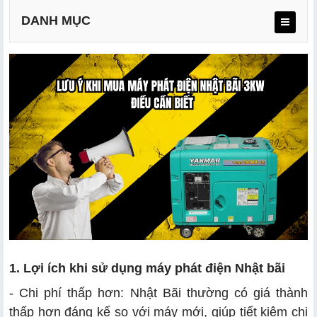
DANH MỤC
2.1 Tránh rủi ro và đảm bảo hiệu suất
2.2 Tiết kiệm chi phí và đảm bảo an toàn
3.1 Kiểm tra nguồn gốc và xuất xứ
3.2 Đánh giá tình trạng máy phát
3.3 Kiểm tra và thử nghiệm máy phát điện tại chỗ
3.4 Xem xét lịch sử bảo dưỡng và sửa chữa
1. Lợi ích khi sử dụng máy phát điện Nhật bãi
- Chi phí thấp hơn: Nhật Bãi thường có giá thành
3.5 Dịch vụ hỗ trợ kĩ thuật và dịch vụ bảo dưỡng
thấp hơn đáng kể so với máy mới, giúp tiết kiệm chi