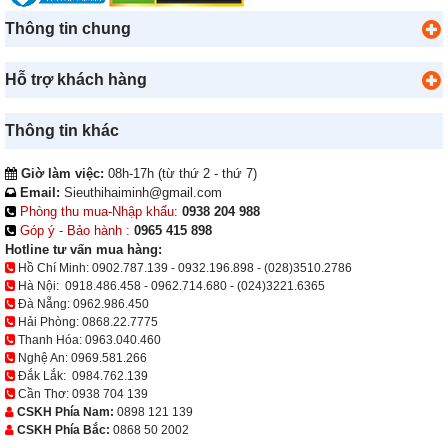
Thông tin chung
Hỗ trợ khách hàng
Thông tin khác
Giờ làm việc:
08h-17h (từ thứ 2 - thứ 7)
Email:
Sieuthihaiminh@gmail.com
Phòng thu mua-Nhập khẩu:
0938 204 988
Góp ý - Bảo hành :
0965 415 898
Hotline tư vấn mua hàng:
Hồ Chí Minh:
0902.787.139
-
0932.196.898
-
(028)3510.2786
Hà Nội:
0918.486.458
-
0962.714.680
-
(024)3221.6365
Đà Nẵng:
0962.986.450
Hải Phòng:
0868.22.7775
Thanh Hóa:
0963.040.460
Nghệ An:
0969.581.266
Đắk Lắk:
0984.762.139
Cần Thơ:
0938 704 139
CSKH Phía Nam:
0898 121 139
CSKH Phía Bắc:
0868 50 2002