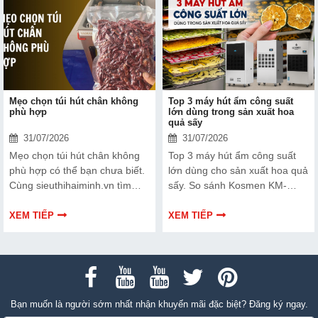
Mẹo chọn túi hút chân không
Top 3 máy hút ẩm công suất
phù hợp
lớn dùng trong sản xuất hoa
quả sấy
31/07/2026
31/07/2026
Mẹo chọn túi hút chân không
Top 3 máy hút ẩm công suất
phù hợp có thể bạn chưa biết.
lớn dùng cho sản xuất hoa quả
Cùng sieuthihaiminh.vn tìm
sấy. So sánh Kosmen KM-
hiểu chi tiết cách lựa chọn qua
180S, FujiE HM-2408DS và
thông tin bài viết dưới đây nhé!
FujiE HM-1800D theo công
XEM TIẾP
XEM TIẾP
suất, lưu lượng gió và nhu cầu
sử dụng.
Bạn muốn là người sớm nhất nhận khuyến mãi đặc biệt? Đăng ký ngay.