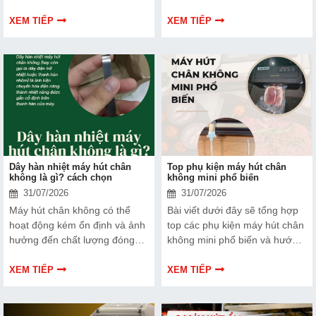
cách bạn bảo vệ chất lượng
ưu và nhược điểm riêng. Hãy
sản phẩm và nâng cao vị thế
cùng tìm hiểu để đưa ra quyết
XEM TIẾP
XEM TIẾP
thương hiệu trên thị trường.
định phù hợp với tình trạng
Tìm hiểu ngay về ưu nhược
thiết bị và ngân sách của bạn.
điểm của thiết bị này để có
thêm thông tin và giúp bạn đưa
ra lựa chọn phù hợp, hiệu quả
hơn nhé!
Dây hàn nhiệt máy hút chân
Top phụ kiện máy hút chân
không là gì? cách chọn
không mini phổ biến
31/07/2026
31/07/2026
Máy hút chân không có thể
Bài viết dưới đây sẽ tổng hợp
hoạt động kém ổn định và ảnh
top các phụ kiện máy hút chân
hưởng đến chất lượng đóng
không mini phổ biến và hướng
gói nếu dây hàn nhiệt gặp lỗi.
dẫn bạn cách bảo trì, thay thế
Bài viết dưới đây sẽ giúp bạn
chuẩn kỹ thuật ngay tại nhà.
XEM TIẾP
XEM TIẾP
hiểu rõ hơn về dây hàn nhiệt
và cách lựa chọn phù hợp.