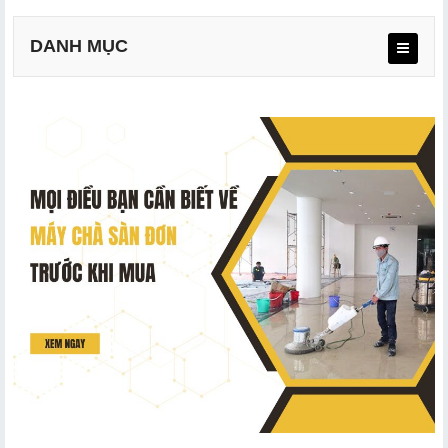
DANH MỤC
a. Định nghĩa
b. Cấu tạo
c. Nguyên lý hoạt động máy chà sàn đơn