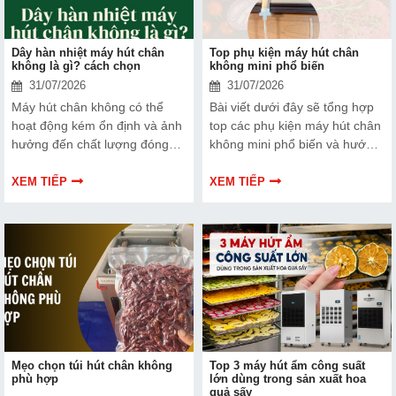
Dây hàn nhiệt máy hút chân
Top phụ kiện máy hút chân
không là gì? cách chọn
không mini phổ biến
31/07/2026
31/07/2026
Máy hút chân không có thể
Bài viết dưới đây sẽ tổng hợp
hoạt động kém ổn định và ảnh
top các phụ kiện máy hút chân
hưởng đến chất lượng đóng
không mini phổ biến và hướng
gói nếu dây hàn nhiệt gặp lỗi.
dẫn bạn cách bảo trì, thay thế
Bài viết dưới đây sẽ giúp bạn
chuẩn kỹ thuật ngay tại nhà.
XEM TIẾP
XEM TIẾP
hiểu rõ hơn về dây hàn nhiệt
và cách lựa chọn phù hợp.
Mẹo chọn túi hút chân không
Top 3 máy hút ẩm công suất
phù hợp
lớn dùng trong sản xuất hoa
quả sấy