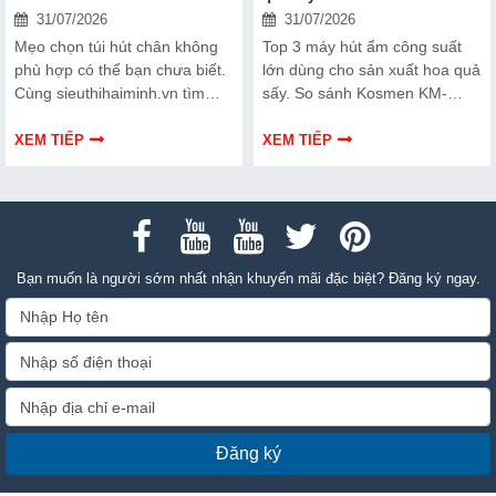
31/07/2026
31/07/2026
Mẹo chọn túi hút chân không
Top 3 máy hút ẩm công suất
phù hợp có thể bạn chưa biết.
lớn dùng cho sản xuất hoa quả
Cùng sieuthihaiminh.vn tìm
sấy. So sánh Kosmen KM-
hiểu chi tiết cách lựa chọn qua
180S, FujiE HM-2408DS và
thông tin bài viết dưới đây nhé!
FujiE HM-1800D theo công
XEM TIẾP
XEM TIẾP
suất, lưu lượng gió và nhu cầu
sử dụng.
Bạn muốn là người sớm nhất nhận khuyến mãi đặc biệt? Đăng ký ngay.
Đăng ký