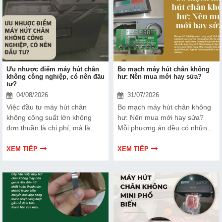
Ưu nhược điểm máy hút chân
Bo mạch máy hút chân không
không công nghiệp, có nên đầu
hư: Nên mua mới hay sửa?
tư?
04/08/2026
31/07/2026
Việc đầu tư máy hút chân
Bo mạch máy hút chân không
không công suất lớn không
hư: Nên mua mới hay sửa?
đơn thuần là chi phí, mà là
Mỗi phương án đều có những
cách bạn bảo vệ chất lượng
ưu và nhược điểm riêng. Hãy
sản phẩm và nâng cao vị thế
cùng tìm hiểu để đưa ra quyết
XEM TIẾP
XEM TIẾP
thương hiệu trên thị trường.
định phù hợp với tình trạng
Tìm hiểu ngay về ưu nhược
thiết bị và ngân sách của bạn.
điểm của thiết bị này để có
thêm thông tin và giúp bạn đưa
ra lựa chọn phù hợp, hiệu quả
hơn nhé!