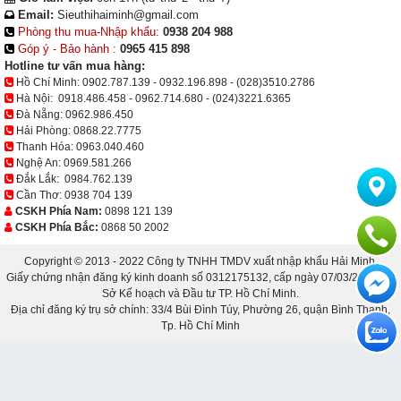
Email:
Sieuthihaiminh@gmail.com
Phòng thu mua-Nhập khẩu:
0938 204 988
Góp ý - Bảo hành :
0965 415 898
Hotline tư vấn mua hàng:
Hồ Chí Minh:
0902.787.139
-
0932.196.898
-
(028)3510.2786
Hà Nội:
0918.486.458
-
0962.714.680
-
(024)3221.6365
Đà Nẵng:
0962.986.450
Hải Phòng:
0868.22.7775
Thanh Hóa:
0963.040.460
Nghệ An:
0969.581.266
Đắk Lắk:
0984.762.139
Cần Thơ:
0938 704 139
CSKH Phía Nam:
0898 121 139
CSKH Phía Bắc:
0868 50 2002
Copyright © 2013 - 2022 Công ty TNHH TMDV xuất nhập khẩu Hải Minh.
Giấy chứng nhận đăng ký kinh doanh số 0312175132, cấp ngày 07/03/2013 bởi
Sở Kế hoạch và Đầu tư TP. Hồ Chí Minh.
Địa chỉ đăng ký trụ sở chính: 33/4 Bùi Đình Túy, Phường 26, quận Bình Thạnh,
Tp. Hồ Chí Minh