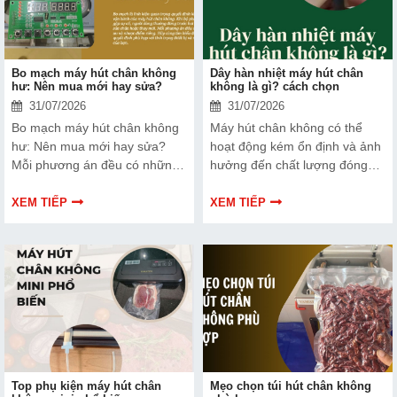
hơn nhé!
Bo mạch máy hút chân không
Dây hàn nhiệt máy hút chân
hư: Nên mua mới hay sửa?
không là gì? cách chọn
31/07/2026
31/07/2026
Bo mạch máy hút chân không
Máy hút chân không có thể
hư: Nên mua mới hay sửa?
hoạt động kém ổn định và ảnh
Mỗi phương án đều có những
hưởng đến chất lượng đóng
ưu và nhược điểm riêng. Hãy
gói nếu dây hàn nhiệt gặp lỗi.
cùng tìm hiểu để đưa ra quyết
Bài viết dưới đây sẽ giúp bạn
XEM TIẾP
XEM TIẾP
định phù hợp với tình trạng
hiểu rõ hơn về dây hàn nhiệt
thiết bị và ngân sách của bạn.
và cách lựa chọn phù hợp.
Top phụ kiện máy hút chân
Mẹo chọn túi hút chân không