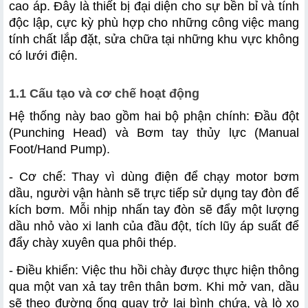
cao áp. Đây là thiết bị đại diện cho sự bền bỉ và tính 
độc lập, cực kỳ phù hợp cho những công việc mang 
tính chất lắp đặt, sửa chữa tại những khu vực không 
2.1 Đặc điểm kỹ thuật của dòng máy dùng bơm điện
có lưới điện.
2.2 Ưu điểm của máy đột thủy lực dùng bơm điện
1.1 Cấu tạo và cơ chế hoạt động
2.3 Nhược điểm
Hệ thống này bao gồm hai bộ phận chính: Đầu đột 
(Punching Head) và Bơm tay thủy lực (Manual 
Foot/Hand Pump).
3.1 Khi nào nên mua máy đột lỗ dùng bơm tay?
- Cơ chế: Thay vì dùng điện để chạy motor bơm 
dầu, người vận hành sẽ trực tiếp sử dụng tay đòn để 
3.2 Khi nào nên mua máy đột thủy lực dùng bơm điện?
kích bơm. Mỗi nhịp nhấn tay đòn sẽ đẩy một lượng 
dầu nhỏ vào xi lanh của đầu đột, tích lũy áp suất để 
đẩy chày xuyên qua phôi thép.
- Điều khiển: Việc thu hồi chày được thực hiện thông 
4.1 Máy đột lỗ thủy lực CH60 kết hợp bơm điện
qua một van xả tay trên thân bơm. Khi mở van, dầu 
4.2 Máy đột lỗ kim loại CH70 dùng bơm điện
sẽ theo đường ống quay trở lại bình chứa, và lò xo 