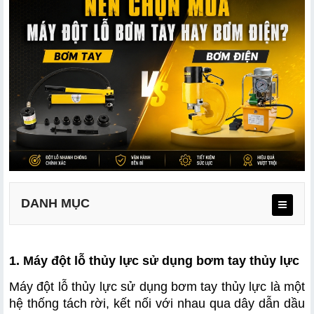
DANH MỤC
1.1 Cấu tạo và cơ chế hoạt động
1. Máy đột lỗ thủy lực sử dụng bơm tay thủy lực
1.2 Ưu điểm nổi bật của dòng máy đột bơm tay
Máy đột lỗ thủy lực sử dụng bơm tay thủy lực là một 
hệ thống tách rời, kết nối với nhau qua dây dẫn dầu 
1.3 Những hạn chế cần lưu ý