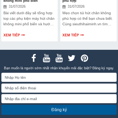
không mini phổ biến
phù hợp
31/07/2026
31/07/2026
Bài viết dưới đây sẽ tổng hợp
Mẹo chọn túi hút chân không
top các phụ kiện máy hút chân
phù hợp có thể bạn chưa biết.
không mini phổ biến và hướng
Cùng sieuthihaiminh.vn tìm
dẫn bạn cách bảo trì, thay thế
hiểu chi tiết cách lựa chọn qua
chuẩn kỹ thuật ngay tại nhà.
thông tin bài viết dưới đây nhé!
XEM TIẾP
XEM TIẾP
Bạn muốn là người sớm nhất nhận khuyến mãi đặc biệt? Đăng ký ngay.
Đăng ký