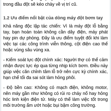
trong đầu đột sẽ kéo chày về vị trí cũ.
4.3 Máy bơm tay thủy lực HMCP700A
1.2 Ưu điểm nổi bật của dòng máy đột bơm tay
Khả năng độc lập tác chiến: Vì là máy đột lỗ bằng 
tay, bạn hoàn toàn không cần dây điện, máy phát 
hay pin dự phòng. Đây là ưu điểm tuyệt đối khi làm 
việc tại các công trình viễn thông, cột điện cao thế 
hoặc vùng sâu vùng xa.
- Kiểm soát lực đột chính xác: Người thợ có thể cảm 
nhận được lực ép qua từng nhịp kích bơm. Điều này 
giúp việc căn chỉnh tâm lỗ trở nên cực kỳ chính xác, 
hạn chế tối đa sai sót làm hỏng phôi.
- Độ bền cao: Không có mạch điện, không motor, 
nên máy gần như không có rủi ro cháy nổ hay hỏng 
hóc linh kiện điện tử. Máy có thể làm việc tốt trong 
môi trường ẩm ướt hoặc bụi bặm công trường.