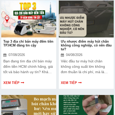
Top 3 địa chỉ bán máy đếm tiền
Ưu nhược điểm máy hút chân
TP.HCM đáng tin cậy
không công nghiệp, có nên đầu
tư?
07/08/2026
04/08/2026
Bạn đang tìm địa chỉ bán máy
Việc đầu tư máy hút chân
đếm tiền HCM chính hãng, giá
không công suất lớn không
tốt và bảo hành uy tín? Khám
đơn thuần là chi phí, mà là
phá ngay Top 3 đơn vị được
cách bạn bảo vệ chất lượng
nhiều doanh nghiệp, cửa hàng
sản phẩm và nâng cao vị thế
XEM TIẾP
XEM TIẾP
và ngân hàng tin tưởng lựa
thương hiệu trên thị trường.
chọn.
Tìm hiểu ngay về ưu nhược
điểm của thiết bị này để có
thêm thông tin và giúp bạn đưa
ra lựa chọn phù hợp, hiệu quả