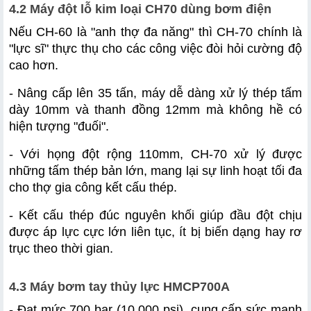
4.2 Máy đột lỗ kim loại CH70 dùng bơm điện
Nếu CH-60 là "anh thợ đa năng" thì CH-70 chính là 
"lực sĩ" thực thụ cho các công việc đòi hỏi cường độ 
cao hơn.
- Nâng cấp lên 35 tấn, máy dễ dàng xử lý thép tấm 
dày 10mm và thanh đồng 12mm mà không hề có 
hiện tượng "đuối".
- Với họng đột rộng 110mm, CH-70 xử lý được 
những tấm thép bản lớn, mang lại sự linh hoạt tối đa 
cho thợ gia công kết cấu thép.
- Kết cấu thép đúc nguyên khối giúp đầu đột chịu 
được áp lực cực lớn liên tục, ít bị biến dạng hay rơ 
trục theo thời gian.
4.3 Máy bơm tay thủy lực HMCP700A
- Đạt mức 700 bar (10.000 psi), cung cấp sức mạnh 