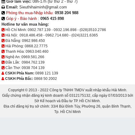
Giờ làm việc:
08h-17h (từ thứ 2 - thứ 7)
Email:
Sieuthihaiminh@gmail.com
Phòng thu mua-Nhập khẩu:
0938 204 988
Góp ý - Bảo hành :
0965 415 898
Hotline tư vấn mua hàng:
Hồ Chí Minh:
0902.787.139
-
0932.196.898
-
(028)3510.2786
Hà Nội:
0918.486.458
-
0962.714.680
-
(024)3221.6365
Đà Nẵng:
0962.986.450
Hải Phòng:
0868.22.7775
Thanh Hóa:
0963.040.460
Nghệ An:
0969.581.266
Đắk Lắk:
0984.762.139
Cần Thơ:
0938 704 139
CSKH Phía Nam:
0898 121 139
CSKH Phía Bắc:
0868 50 2002
Copyright © 2013 - 2022 Công ty TNHH TMDV xuất nhập khẩu Hải Minh.
Giấy chứng nhận đăng ký kinh doanh số 0312175132, cấp ngày 07/03/2013 bởi
Sở Kế hoạch và Đầu tư TP. Hồ Chí Minh.
Địa chỉ đăng ký trụ sở chính: 33/4 Bùi Đình Túy, Phường 26, quận Bình Thạnh,
Tp. Hồ Chí Minh