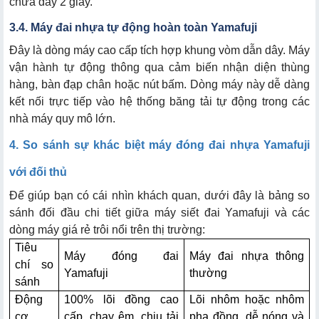
chưa đầy 2 giây.
3.4. Máy đai nhựa tự động hoàn toàn Yamafuji
Đây là dòng máy cao cấp tích hợp khung vòm dẫn dây. Máy
vận hành tự động thông qua cảm biến nhận diện thùng
hàng, bàn đạp chân hoặc nút bấm. Dòng máy này dễ dàng
kết nối trực tiếp vào hệ thống băng tải tự động trong các
nhà máy quy mô lớn.
4. So sánh sự khác biệt máy đóng đai nhựa Yamafuji
với đối thủ
Để giúp bạn có cái nhìn khách quan, dưới đây là bảng so
sánh đối đầu chi tiết giữa máy siết đai Yamafuji và các
dòng máy giá rẻ trôi nổi trên thị trường:
Tiêu
Máy đóng đai
Máy đai nhựa thông
chí so
Yamafuji
thường
sánh
Động
100% lõi đồng cao
Lõi nhôm hoặc nhôm
cơ
cấp, chạy êm, chịu tải
pha đồng, dễ nóng và