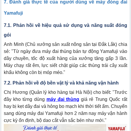
7. Đánh giá thực tế của người dùng về máy đóng đai
Yamafuji
7.1. Phản hồi về hiệu quả sử dụng và năng suất đóng
gói
Anh Minh (Chủ xưởng sản xuất nông sản tại Đắk Lắk) chia
sẻ: "Từ ngày đưa máy đai thùng bán tự động Yamafuji vào
dây chuyền, tốc độ xuất hàng của xưởng tăng gấp 3 lần.
Máy chạy rất êm, lực siết chặt giúp các thùng trái cây xuất
khẩu không còn bị móp méo."
7.2. Phản hồi về độ bền vật lý và khả năng vận hành
Chị Hương (Quản lý kho hàng tại Hà Nội) cho biết: "Trước
đây kho từng dùng
máy đai thùng
giá rẻ Trung Quốc rất
hay bị kẹt dây đai và hỏng bo mạch khi thời tiết ẩm. Chuyển
sang dùng máy đai Yamafuji hơn 2 năm nay máy vận hành
cực kỳ ổn định, bộ dao cắt vẫn sắc bén như mới."