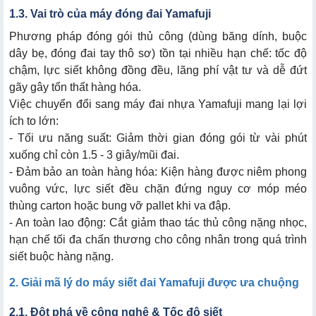
1.3. Vai trò của máy đóng đai Yamafuji
Phương pháp đóng gói thủ công (dùng băng dính, buộc
dây bẹ, đóng đai tay thô sơ) tồn tại nhiều hạn chế: tốc độ
chậm, lực siết không đồng đều, lãng phí vật tư và dễ đứt
gãy gây tổn thất hàng hóa.
Việc chuyển đổi sang máy đai nhựa Yamafuji mang lại lợi
ích to lớn:
- Tối ưu năng suất: Giảm thời gian đóng gói từ vài phút
xuống chỉ còn 1.5 - 3 giây/mũi đai.
- Đảm bảo an toàn hàng hóa: Kiện hàng được niêm phong
vuông vức, lực siết đều chặn đứng nguy cơ móp méo
thùng carton hoặc bung vỡ pallet khi va đập.
- An toàn lao động: Cắt giảm thao tác thủ công nặng nhọc,
hạn chế tối đa chấn thương cho công nhân trong quá trình
siết buộc hàng nặng.
2. Giải mã lý do máy siết đai Yamafuji được ưa chuộng
2.1. Đột phá về công nghệ & Tốc độ siết