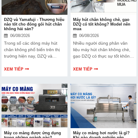
DZQ và Yamafuji - Thương hiệu
Máy hút chân không chè, gạo
nào tốt cho đóng gói hút chân
DZQ có tốt không? Model nên
không hải sản?
mua
06/08/2026
06/08/2026
Trong số các dòng máy hút
Nhiều người dùng phân vân
chân không phổ biến trên thị
liệu máy hút chân không chè,
trường hiện nay, DZQ và
gạo DZQ có thực sự tốt không
Yamafuji là hai cái tên được
và đâu là những model đáng
nhiều người quan tâm. Vậy
đầu tư hiện nay? cùng Hải
XEM TIẾP
XEM TIẾP
thương hiệu nào phù hợp hơn
Minh tìm hiểu chi tiết qua bài
cho nhu cầu đóng gói hút chân
viết dưới đây.
không hải sản? Cùng Hải Minh
phân tích chi tiết trong bài viết
này nhé!
Máy co màng được ứng dụng
Máy co màng hơi nước là gì?
trong những ngành nào?
Khi nào doanh nghiệp nên