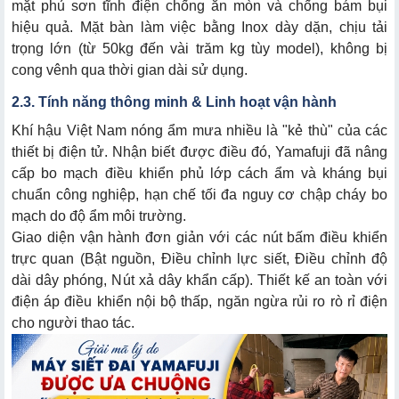
mặt phủ sơn tĩnh điện chống ăn mòn và chống bám bụi
hiệu quả. Mặt bàn làm việc bằng Inox dày dặn, chịu tải
trọng lớn (từ 50kg đến vài trăm kg tùy model), không bị
cong vênh qua thời gian dài sử dụng.
2.3. Tính năng thông minh & Linh hoạt vận hành
Khí hậu Việt Nam nóng ẩm mưa nhiều là "kẻ thù" của các
thiết bị điện tử. Nhận biết được điều đó, Yamafuji đã nâng
cấp bo mạch điều khiển phủ lớp cách ẩm và kháng bụi
chuẩn công nghiệp, hạn chế tối đa nguy cơ chập cháy bo
mạch do độ ẩm môi trường.
Giao diện vận hành đơn giản với các nút bấm điều khiển
trực quan (Bật nguồn, Điều chỉnh lực siết, Điều chỉnh độ
dài dây phóng, Nút xả dây khẩn cấp). Thiết kế an toàn với
điện áp điều khiển nội bộ thấp, ngăn ngừa rủi ro rò rỉ điện
cho người thao tác.