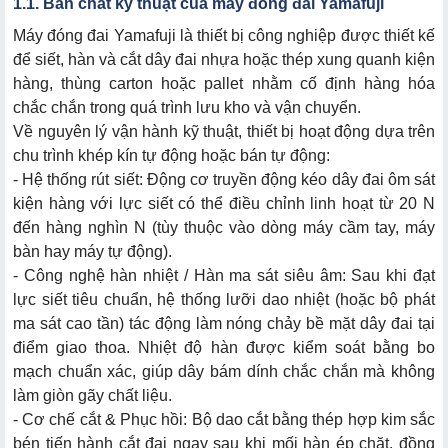
1.1. Bản chất kỹ thuật của máy đóng đai Yamafuji
Máy đóng đai Yamafuji là thiết bị công nghiệp được thiết kế
3.2. Máy siết đai cầm tay Yamafuji
để siết, hàn và cắt dây đai nhựa hoặc thép xung quanh kiện
3.3. Máy đóng đai bán tự động Yamafuji (Dạng bàn)
hàng, thùng carton hoặc pallet nhằm cố định hàng hóa
chắc chắn trong quá trình lưu kho và vận chuyển.
3.4. Máy đai nhựa tự động hoàn toàn Yamafuji
Về nguyên lý vận hành kỹ thuật, thiết bị hoạt động dựa trên
chu trình khép kín tự động hoặc bán tự động:
- Hệ thống rút siết: Động cơ truyền động kéo dây đai ôm sát
kiện hàng với lực siết có thể điều chỉnh linh hoạt từ 20 N
đến hàng nghìn N (tùy thuộc vào dòng máy cầm tay, máy
bàn hay máy tự động).
5.1. Mức giá cạnh tranh
- Công nghệ hàn nhiệt / Hàn ma sát siêu âm: Sau khi đạt
5.2. Khi nào doanh nghiệp nên đầu tư máy đóng đai
lực siết tiêu chuẩn, hệ thống lưỡi dao nhiệt (hoặc bộ phát
Yamafuji?
ma sát cao tần) tác động làm nóng chảy bề mặt dây đai tại
điểm giao thoa. Nhiệt độ hàn được kiểm soát bằng bo
mạch chuẩn xác, giúp dây bám dính chắc chắn mà không
làm giòn gãy chất liệu.
6.1. Chọn máy Yamafuji theo loại dây đai tiêu hao
- Cơ chế cắt & Phục hồi: Bộ dao cắt bằng thép hợp kim sắc
6.2. Chọn máy siết đai Yamafuji theo kích thước, trọng
bén tiến hành cắt đai ngay sau khi mối hàn ép chặt, đồng