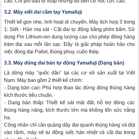
cao. Chi phí đầu tư thấp nhưng độ bền cơ học cực cao.
3.2. Máy siết đai cầm tay Yamafuji
Thiết kế gọn nhẹ, linh hoạt di chuyển. Máy tích hợp 3 trong
1: Siết - Hàn ma sát - Cắt đai tự động bằng phím bấm. Sử
dụng Pin Lithium-ion dung lượng cao cho phép đóng hàng
trăm đai sau mỗi lần sạc. Đây là giải pháp hoàn hảo cho
việc đóng đai Pallet, thùng phuy, cuộn thép.
3.3. Máy đóng đai bán tự động Yamafuji (Dạng bàn)
Là dòng máy "quốc dân" tại các cơ sở sản xuất tại Việt
Nam. Máy bao gồm 2 thiết kế chính:
- Dạng bàn cao: Phù hợp thao tác đứng đóng thùng hàng
kích thước tiêu chuẩn.
- Dạng bàn thấp: Thiết kế sát mặt đất, hỗ trợ đóng các
thùng hàng nặng, kích thước lớn mà không tốn sức nâng
hạ.
Công nhân chỉ cần quàng dây đai quanh thùng hàng và đút
vào rãnh, máy sẽ tự động siết, hàn nhiệt và cắt đai trong