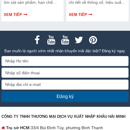
ôm sát sản phẩm, hạn chế
chi tiết về thông số, hiệu suất
nhăn và mang lại tính thẩm mỹ
và giá thành. Xem ngay để
cao. Tuy nhiên, thiết bị này
chọn dòng máy phù hợp nhất
XEM TIẾP
XEM TIẾP
không phải là lựa chọn phù
cho doanh nghiệp
hợp cho mọi nhu cầu sản xuất.
Bạn muốn là người sớm nhất nhận khuyến mãi đặc biệt? Đăng ký ngay.
Đăng ký
CÔNG TY TNHH THƯƠNG MẠI DỊCH VỤ XUẤT NHẬP KHẨU HẢI MINH
Trụ sở HCM:
33/4 Bùi Đình Túy, phường Bình Thạnh