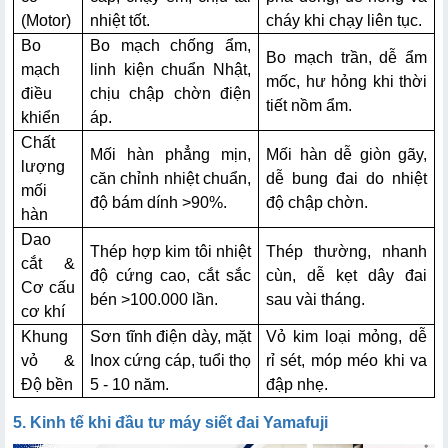
(Motor)
nhiệt tốt.
cháy khi chạy liên tục.
Bo
Bo mạch chống ẩm,
Bo mạch trần, dễ ẩm
mạch
linh kiện chuẩn Nhật,
mốc, hư hỏng khi thời
điều
chịu chập chờn điện
tiết nồm ẩm.
khiển
áp.
Chất
Mối hàn phẳng mịn,
Mối hàn dễ giòn gãy,
lượng
căn chỉnh nhiệt chuẩn,
dễ bung đai do nhiệt
mối
độ bám dính >90%.
độ chập chờn.
hàn
Dao
Thép hợp kim tôi nhiệt
Thép thường, nhanh
cắt &
độ cứng cao, cắt sắc
cùn, dễ kẹt dây đai
Cơ cấu
bén >100.000 lần.
sau vài tháng.
cơ khí
Khung
Sơn tĩnh điện dày, mặt
Vỏ kim loại mỏng, dễ
vỏ &
Inox cứng cáp, tuổi thọ
rỉ sét, móp méo khi va
Độ bền
5 - 10 năm.
đập nhẹ.
5. Kinh tế khi đầu tư máy siết đai Yamafuji