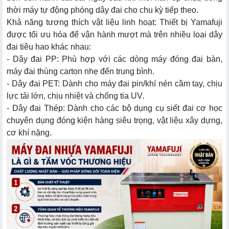
lượng kiện hàng
thời máy tự động phóng dây đai cho chu kỳ tiếp theo.
Khả năng tương thích vật liệu linh hoạt: Thiết bị Yamafuji
được tối ưu hóa để vận hành mượt mà trên nhiều loại dây
đai tiêu hao khác nhau:
7.1. Phản hồi về hiệu quả sử dụng và năng suất đóng
- Dây đai PP: Phù hợp với các dòng máy đóng đai bàn,
gói
máy đai thùng carton nhẹ đến trung bình.
- Dây đai PET: Dành cho máy đai pin/khí nén cầm tay, chịu
7.2. Phản hồi về độ bền vật lý và khả năng vận hành
lực tải lớn, chịu nhiệt và chống tia UV.
- Dây đai Thép: Dành cho các bộ dụng cụ siết đai cơ học
chuyên dụng đóng kiện hàng siêu trọng, vật liệu xây dựng,
8.1. Bảng giá máy đai thùng Yamafuji
cơ khí nặng.
8.2. Bảng giá máy đóng đai cầm tay Yamafuji
9.1. Chính sách bảo hành Yamafuji tại Siêu thị Hải Minh
9.2. Mua máy đóng đai Yamafuji trực tiếp tại Siêu thị Hải
Minh