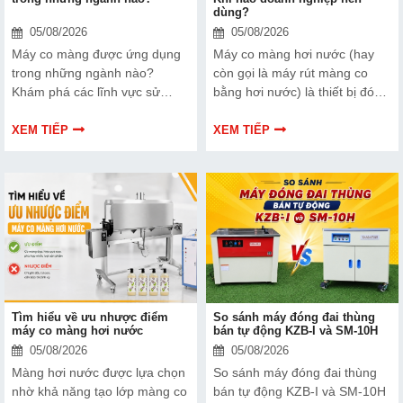
dùng?
05/08/2026
05/08/2026
Máy co màng được ứng dụng
Máy co màng hơi nước (hay
trong những ngành nào?
còn gọi là máy rút màng co
Khám phá các lĩnh vực sử
bằng hơi nước) là thiết bị đóng
dụng máy co màng phổ biến
gói chuyên dụng, sử dụng áp
hiện nay và cách lựa chọn thiết
suất và nhiệt lượng từ hơi
XEM TIẾP
XEM TIẾP
bị phù hợp với từng ngành sản
nước nóng bão hòa để làm
xuất.
nóng chảy đều và thu nhỏ lớp
màng nhựa (như PVC, PET,
POF) bọc xung quanh sản
phẩm
Tìm hiểu về ưu nhược điểm
So sánh máy đóng đai thùng
máy co màng hơi nước
bán tự động KZB-I và SM-10H
05/08/2026
05/08/2026
Màng hơi nước được lựa chọn
So sánh máy đóng đai thùng
nhờ khả năng tạo lớp màng co
bán tự động KZB-I và SM-10H