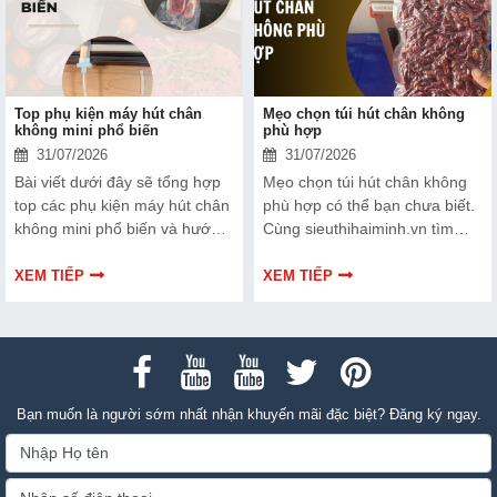
Top phụ kiện máy hút chân
Mẹo chọn túi hút chân không
không mini phổ biến
phù hợp
31/07/2026
31/07/2026
Bài viết dưới đây sẽ tổng hợp
Mẹo chọn túi hút chân không
top các phụ kiện máy hút chân
phù hợp có thể bạn chưa biết.
không mini phổ biến và hướng
Cùng sieuthihaiminh.vn tìm
dẫn bạn cách bảo trì, thay thế
hiểu chi tiết cách lựa chọn qua
chuẩn kỹ thuật ngay tại nhà.
thông tin bài viết dưới đây nhé!
XEM TIẾP
XEM TIẾP
Bạn muốn là người sớm nhất nhận khuyến mãi đặc biệt? Đăng ký ngay.