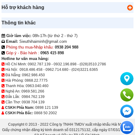
Hỗ trợ khách hàng
Thông tin khác
Giờ làm việc:
08h-17h (từ thứ 2 - thứ 7)
Email:
Sieuthihaiminh@gmail.com
Phòng thu mua-Nhập khẩu:
0938 204 988
Góp ý - Bảo hành :
0965 415 898
Hotline tư vấn mua hàng:
Hồ Chí Minh:
0902.787.139
-
0932.196.898
-
(028)3510.2786
Hà Nội:
0918.486.458
-
0962.714.680
-
(024)3221.6365
Đà Nẵng:
0962.986.450
Hải Phòng:
0868.22.7775
Thanh Hóa:
0963.040.460
Nghệ An:
0969.581.266
Đắk Lắk:
0984.762.139
Cần Thơ:
0938 704 139
CSKH Phía Nam:
0898 121 139
CSKH Phía Bắc:
0868 50 2002
Copyright © 2013 - 2022 Công ty TNHH TMDV xuất nhập khẩu Hải Minh.
Giấy chứng nhận đăng ký kinh doanh số 0312175132, cấp ngày 07/03/2013 bởi