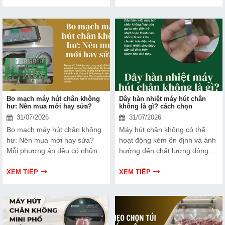
và ngân hàng tin tưởng lựa
thương hiệu trên thị trường.
chọn.
Tìm hiểu ngay về ưu nhược
điểm của thiết bị này để có
thêm thông tin và giúp bạn đưa
ra lựa chọn phù hợp, hiệu quả
hơn nhé!
Bo mạch máy hút chân không
Dây hàn nhiệt máy hút chân
hư: Nên mua mới hay sửa?
không là gì? cách chọn
31/07/2026
31/07/2026
Bo mạch máy hút chân không
Máy hút chân không có thể
hư: Nên mua mới hay sửa?
hoạt động kém ổn định và ảnh
Mỗi phương án đều có những
hưởng đến chất lượng đóng
ưu và nhược điểm riêng. Hãy
gói nếu dây hàn nhiệt gặp lỗi.
cùng tìm hiểu để đưa ra quyết
Bài viết dưới đây sẽ giúp bạn
XEM TIẾP
XEM TIẾP
định phù hợp với tình trạng
hiểu rõ hơn về dây hàn nhiệt
thiết bị và ngân sách của bạn.
và cách lựa chọn phù hợp.