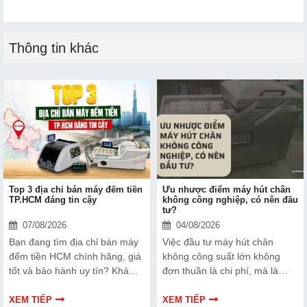
Thông tin khác
Top 3 địa chỉ bán máy đếm tiền
Ưu nhược điểm máy hút chân
TP.HCM đáng tin cậy
không công nghiệp, có nên đầu
tư?
07/08/2026
04/08/2026
Bạn đang tìm địa chỉ bán máy
Việc đầu tư máy hút chân
đếm tiền HCM chính hãng, giá
không công suất lớn không
tốt và bảo hành uy tín? Khám
đơn thuần là chi phí, mà là
phá ngay Top 3 đơn vị được
cách bạn bảo vệ chất lượng
nhiều doanh nghiệp, cửa hàng
sản phẩm và nâng cao vị thế
XEM TIẾP
XEM TIẾP