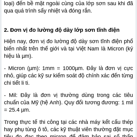
loại) đến bề mặt ngoài cùng của lớp sơn sau khi đã 
3.2. Đối với vật dụng ngoài trời
qua quá trình sấy nhiệt và đóng rắn.
3.3. Đối với môi trường khắc nghiệt (Môi trường biển,
hóa chất)
2. Đơn vị đo lường độ dày lớp sơn tĩnh điện
Hiện nay, đơn vị đo lường độ dày sơn tĩnh điện phổ 
biến nhất trên thế giới và tại Việt Nam là Micron (ký 
hiệu là µm).
- Micron (µm): 1mm = 1000µm. Đây là đơn vị cực 
nhỏ, giúp các kỹ sư kiểm soát độ chính xác đến từng 
chi tiết li ti.
- Mil: Đây là đơn vị thường dùng trong các tiêu 
chuẩn của Mỹ (hệ Anh). Quy đổi tương đương: 1 mil 
= 25.4 µm.
Trong thực tế thi công tại các nhà máy kết cấu thép 
hay phụ tùng ô tô, các kỹ thuật viên thường đặt mục 
tiêu đo đạc theo micron để đảm bảo sai số thấp 