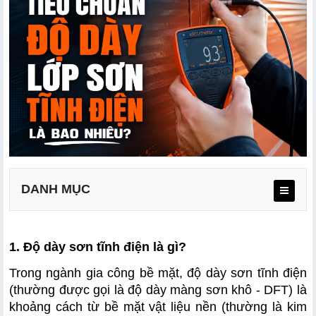
DANH MỤC
1. Độ dày sơn tĩnh điện là gì?
Trong ngành gia công bề mặt, độ dày sơn tĩnh điện 
(thường được gọi là độ dày màng sơn khô - DFT) là 
3.1. Đối với vật dụng trong nhà
khoảng cách từ bề mặt vật liệu nền (thường là kim 