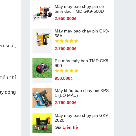
Máy may bao chạy pin có
bình dầu TMD GK9-600D
2.950.000₫
Máy may bao chạy pin GK9-
58A
u suất,
2.750.000₫
Pin máy máy bao TMD GK9-
900
tiêu chí
950.000₫
Máy khâu bao chạy pin KPS-
ay dòng
1 (BỎ MẪU)
2.790.000₫
Máy may bao chạy pin GK9-
2020
Giá:
Liên hệ