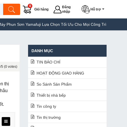
0
Đăng
Giỏ hàng
Hỗ trợ
nhập
amafuji Lựa Chọn Tối Ưu Cho Mọi Công Trình
Máy Hàn Túi Yamaf
DANH MỤC
TIN BÁO CHÍ
/5 (0 votes)
HOẠT ĐỘNG GIAO HÀNG
n thị
So Sánh Sản Phẩm
khâu
Thiết bị nhà bếp
t.
Tin công ty
Tin thị trường