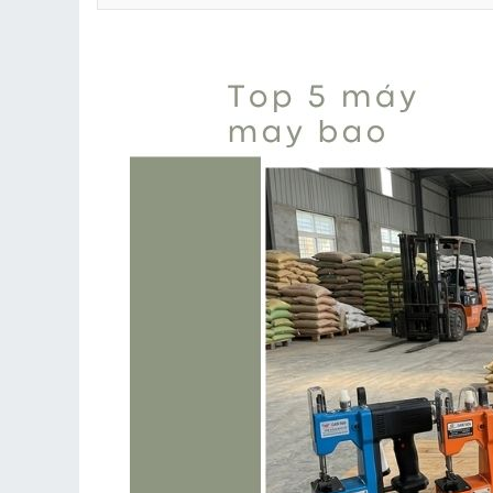
1.1. Máy may bao GK9-900
1.2. Máy may bao GK9-58A
1.3. Máy may bao KC9-200D
1.4. Máy may bao KBS-1
1.5. Máy may bao GK9-500