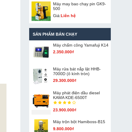
Máy may bao chạy pin GK9-
500
Giá:
Liên hệ
SẢN PHẨM BÁN CHẠY
Máy chấm cô​ng Yamafuji K14
2.350.000₫
Máy rửa bát nắp lật HHB-
7000D (ô kính tròn)
29.300.000₫
Máy phát điện dầu diesel
KAMA KDE-6500T
23.900.000₫
Máy trộn bột Hamiboss-B15
9.800.000₫