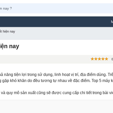
Máy Phun Sơn Y
t hiện nay
iện nay
0
ng tiện lợi trong sử dụng, linh hoạt vị trí, địa điểm dùng. Trê
ng gặp khó khăn do đều tương tự nhau về đặc điểm. Top 5 máy 
và quy mô sản xuất cũng sẽ được cung cấp chi tiết trong bài viế