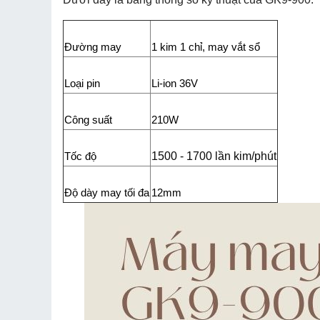
Đường may
1 kim 1 chỉ, may vắt sổ
Loại pin
Li-ion 36V
Công suất
210W
1500 - 1700 lần kim/phút
Tốc độ
Độ dày may tối đa
12mm