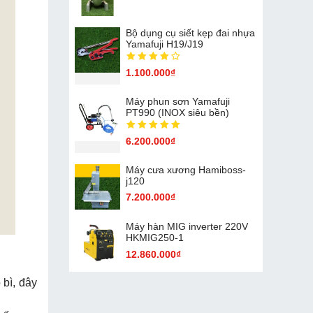
Bộ dụng cụ siết kẹp đai nhựa
Yamafuji H19/J19
1.100.000₫
Máy phun sơn Yamafuji
PT990 (INOX siêu bền)
6.200.000₫
Máy cưa xương Hamiboss-
j120
7.200.000₫
Máy hàn MIG inverter 220V
HKMIG250-1
12.860.000₫
 bì, đây