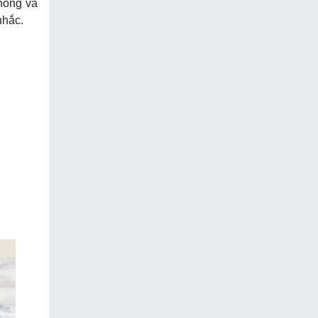
hống va
nhắc.