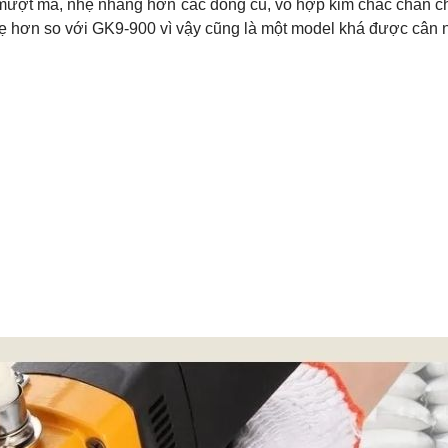
 mượt mà, nhẹ nhàng hơn các dòng cũ, vỏ hợp kim chắc chắn c
hẹ hơn so với GK9-900 vì vậy cũng là một model khá được cân 