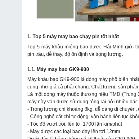
1. Top 5 máy may bao chạy pin tốt nhất
Top 5 máy khâu miệng bao được Hải Minh giới thi
pin trâu, dễ thay, độ ổn định và trọng lượng.
1.1. Máy may bao GK9-900
Máy khâu bao GK9-900 là dòng máy phổ biến nhất tro
cũng như giá cả phải chăng. Chất lượng sản phẩm t
Là một dòng máy thuộc thương hiệu TMD (Trung Q
máy này vẫn được sử dụng rộng rãi bởi nhiều đặc 
- Trọng lượng chỉ khoảng 3kg, dễ dàng di chuyển, 
- Công nghệ cắt chỉ tự động, vận hành liên tục khô
- Tốc độ vượt trội, lên tới 1700 lần kim/phút
- May được các loại bao dày lên tới 12mm
Dưới đây là bảng thông số kỹ thuật của GK9-900: