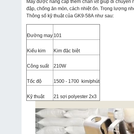
Máy được nâng cấp thêm chân vịt giúp di chuyển
đập, chống ăn mòn, cách nhiệt ổn. Trọng lượng n
Thông số kỹ thuật của GK9-58A như sau:
Đường may
101
Kiểu kim
Kim đặc biệt
Công suất
210W
Tốc độ
1500 - 1700 kim/phút
Kỹ thuật
21 sợi polyester 2x3