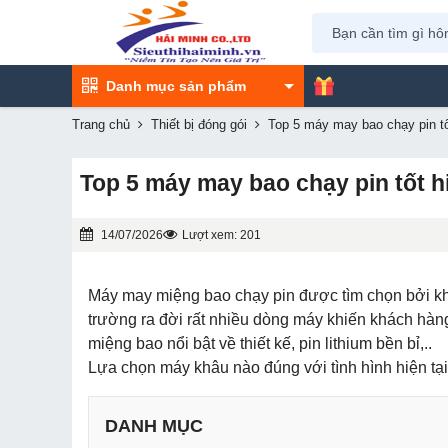
Danh mục sản phẩm
Trang chủ
Thiết bị đóng gói
Top 5 máy may bao chạy pin tố
Top 5 máy may bao chạy pin tốt h
14/07/2026
Lượt xem: 201
Máy may miệng bao chạy pin được tìm chọn bởi khả nă
trường ra đời rất nhiều dòng máy khiến khách hà
miệng bao nổi bật về thiết kế, pin lithium bền bỉ,..
Lựa chọn máy khâu nào đúng với tình hình hiện tại 
DANH MỤC