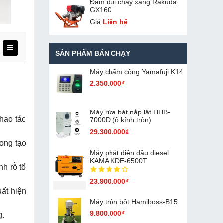
Đầm dùi chạy xăng Rakuda
GX160
Giá:
Liên hệ
SẢN PHẨM BÁN CHẠY
Máy chấm cô​ng Yamafuji K14
2.350.000₫
Máy rửa bát nắp lật HHB-
hao tác
7000D (ô kính tròn)
29.300.000₫
rong tạo
Máy phát điện dầu diesel
KAMA KDE-6500T
nh rỗ tổ
23.900.000₫
ất hiện
Máy trộn bột Hamiboss-B15
9.800.000₫
g.