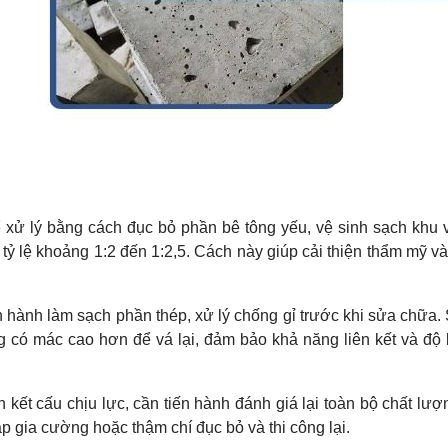
ể xử lý bằng cách đục bỏ phần bê tông yếu, vệ sinh sạch khu
 tỷ lệ khoảng 1:2 đến 1:2,5. Cách này giúp cải thiện thẩm mỹ v
iến hành làm sạch phần thép, xử lý chống gỉ trước khi sửa chữa.
có mác cao hơn để vá lại, đảm bảo khả năng liên kết và độ 
kết cấu chịu lực, cần tiến hành đánh giá lại toàn bộ chất lư
áp gia cường hoặc thậm chí đục bỏ và thi công lại.