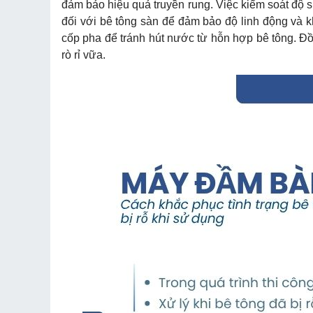
đảm bảo hiệu quả truyền rung. Việc kiểm soát độ s
đối với bê tông sàn để đảm bảo độ linh động và k
cốp pha để tránh hút nước từ hỗn hợp bê tông. Đồn
rò rỉ vữa.