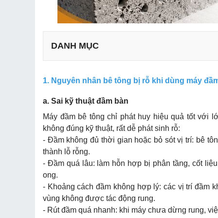
DANH MỤC
a. Sai kỹ thuật đầm bàn
1. Nguyên nhân bê tông bị rỗ khi dùng máy đầ
b. Chất lượng bê tông không đảm bảo
c. Kỹ thuật đổ bê tông chưa đúng
a. Sai kỹ thuật đầm bàn
d. Ván khuôn và điều kiện thi công
Máy đầm bê tông chỉ phát huy hiệu quả tốt với 
e. Thiết bị đầm bê tông không đảm bảo
không đúng kỹ thuật, rất dễ phát sinh rỗ:
- Đầm không đủ thời gian hoặc bỏ sót vị trí: bê t
a. Trong quá trình thi công
thành lỗ rỗng.
b. Xử lý khi bê tông đã bị rỗ
- Đầm quá lâu: làm hỗn hợp bị phân tầng, cốt liệ
ong.
- Khoảng cách đầm không hợp lý: các vị trí đầm 
vùng không được tác động rung.
- Rút đầm quá nhanh: khi máy chưa dừng rung, việc