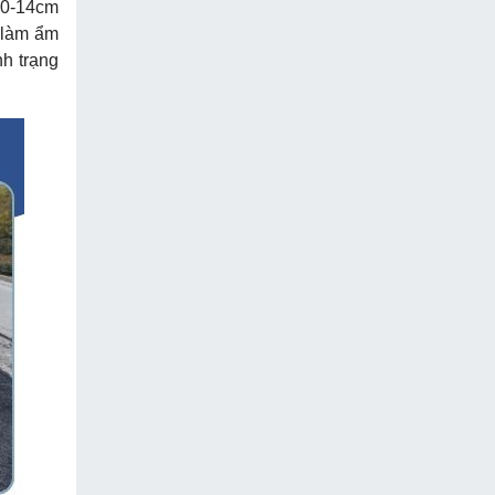
 10-14cm
n làm ẩm
nh trạng