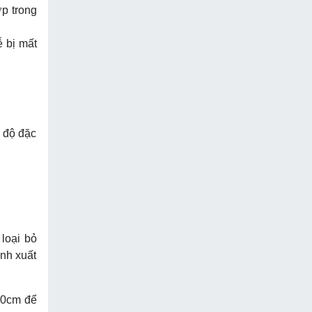
ợp trong
ễ bị mất
t độ đặc
 loại bỏ
nh xuất
20cm để