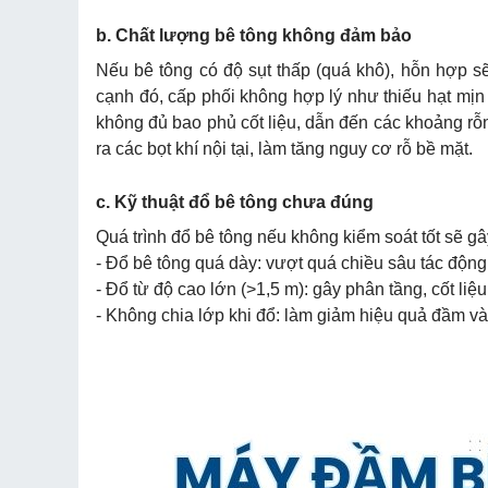
b. Chất lượng bê tông không đảm bảo
Nếu bê tông có độ sụt thấp (quá khô), hỗn hợp s
cạnh đó, cấp phối không hợp lý như thiếu hạt mịn
không đủ bao phủ cốt liệu, dẫn đến các khoảng rỗ
ra các bọt khí nội tại, làm tăng nguy cơ rỗ bề mặt.
c. Kỹ thuật đổ bê tông chưa đúng
Quá trình đổ bê tông nếu không kiểm soát tốt sẽ gâ
- Đổ bê tông quá dày: vượt quá chiều sâu tác độn
- Đổ từ độ cao lớn (>1,5 m): gây phân tầng, cốt li
- Không chia lớp khi đổ: làm giảm hiệu quả đầm và 