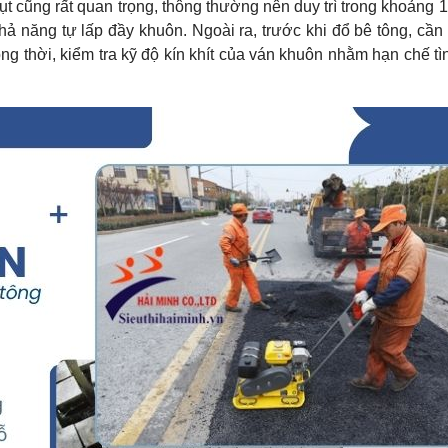
ụt cũng rất quan trọng, thông thường nên duy trì trong khoảng
hả năng tự lấp đầy khuôn. Ngoài ra, trước khi đổ bê tông, cầ
g thời, kiểm tra kỹ độ kín khít của ván khuôn nhằm hạn chế tì