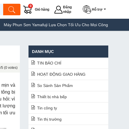
0
Đăng
Giỏ hàng
Hỗ trợ
nhập
ơn Yamafuji Lựa Chọn Tối Ưu Cho Mọi Công Trình
Máy Hàn Túi Ya
DANH MỤC
TIN BÁO CHÍ
/5 (0 votes)
HOẠT ĐỘNG GIAO HÀNG
, mịn và
So Sánh Sản Phẩm
 tông bị
Thiết bị nhà bếp
 hỏi: vì
ất lượng
Tin công ty
n tối ưu
Tin thị trường