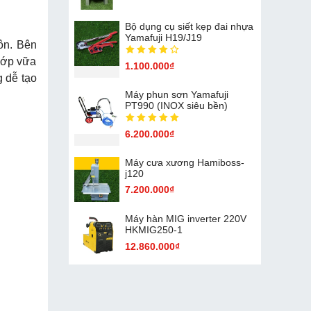
Bộ dụng cụ siết kẹp đai nhựa
Yamafuji H19/J19
ôn. Bên
 lớp vữa
1.100.000₫
g dễ tạo
Máy phun sơn Yamafuji
PT990 (INOX siêu bền)
6.200.000₫
Máy cưa xương Hamiboss-
j120
7.200.000₫
Máy hàn MIG inverter 220V
HKMIG250-1
12.860.000₫