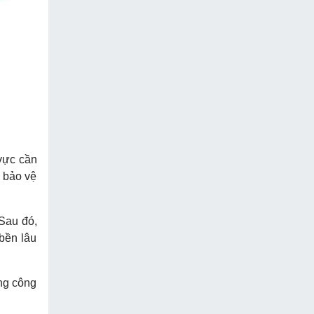
 vực cần
à bảo vệ
 Sau đó,
bền lâu
ợng công