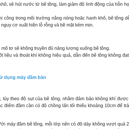
khô, sẽ hút nước từ bê tông, làm giảm độ linh động của hỗn h
thi công trong môi trường nắng nóng hoặc hanh khô, bê tông d
 nguy cơ xuất hiện lỗ rỗng và bề mặt kém mịn.
g mô tơ sẽ không truyền đủ năng lượng xuống bê tông.
ốt liệu và thoát khí không hiệu quả, dẫn đến bê tông không đạ
i sử dụng máy đầm bàn
ây, tùy theo độ sụt của bê tông, nhằm đảm bảo không khí được
c điểm đầm cần có độ chồng lấn tối thiểu khoảng 10cm để trá
. Với máy đầm bê tông, mỗi lớp nên có độ dày không vượt quá 