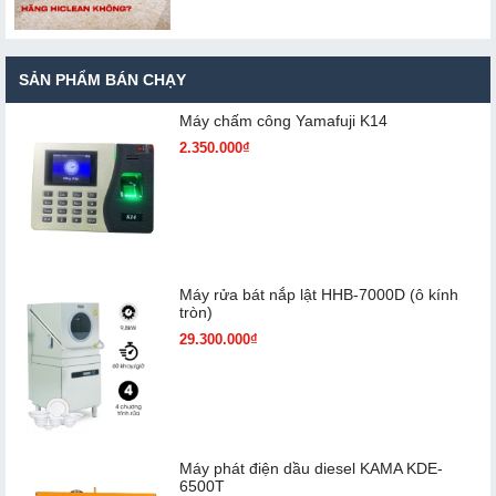
SẢN PHẨM BÁN CHẠY
Máy chấm cô​ng Yamafuji K14
2.350.000₫
Máy rửa bát nắp lật HHB-7000D (ô kính
tròn)
29.300.000₫
Máy phát điện dầu diesel KAMA KDE-
6500T