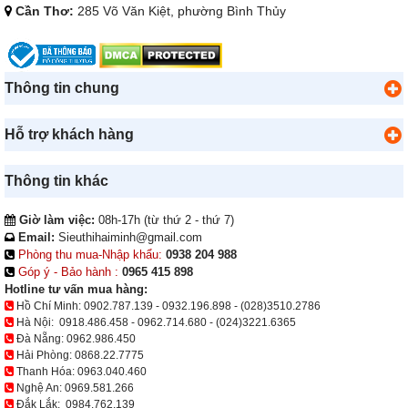
Cần Thơ:
285 Võ Văn Kiệt, phường Bình Thủy
Thông tin chung
Hỗ trợ khách hàng
Thông tin khác
Giờ làm việc:
08h-17h (từ thứ 2 - thứ 7)
Email:
Sieuthihaiminh@gmail.com
Phòng thu mua-Nhập khẩu:
0938 204 988
Góp ý - Bảo hành :
0965 415 898
Hotline tư vấn mua hàng:
Hồ Chí Minh:
0902.787.139
-
0932.196.898
-
(028)3510.2786
Hà Nội:
0918.486.458
-
0962.714.680
-
(024)3221.6365
Đà Nẵng:
0962.986.450
Hải Phòng:
0868.22.7775
Thanh Hóa:
0963.040.460
Nghệ An:
0969.581.266
Đắk Lắk:
0984.762.139