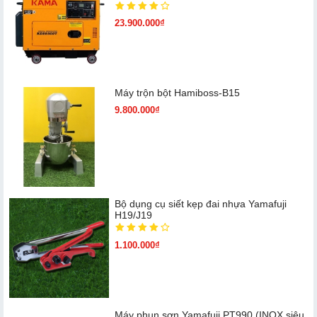
23.900.000₫
Máy trộn bột Hamiboss-B15
9.800.000₫
Bộ dụng cụ siết kẹp đai nhựa Yamafuji
H19/J19
1.100.000₫
Máy phun sơn Yamafuji PT990 (INOX siêu