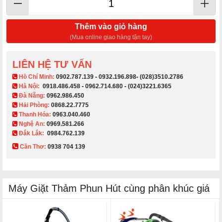
Thêm vào giỏ hàng
(Mua online giao hàng tận tay)
LIÊN HỆ TƯ VẤN
​ Hồ Chí Minh:
0902.787.139
-
0932.196.898
-
(028)3510.2786
Hà Nội:
0918.486.458
-
0962.714.680
-
(024)3221.6365
Đà Nẵng:
0962.986.450
Hải Phòng:
0868.22.7775
Thanh Hóa:
0963.040.460
Nghệ An:
0969.581.266
Đắk Lắk:
0984.762.139
Cần Thơ:
0938 704 139​
Máy Giặt Thảm Phun Hút cùng phân khúc giá