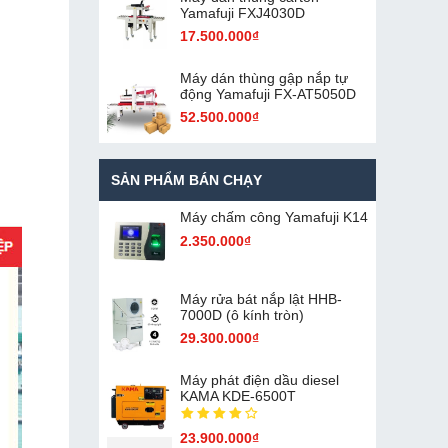
Yamafuji FXJ4030D
17.500.000₫
Máy dán thùng gập nắp tự
động Yamafuji FX-AT5050D
52.500.000₫
SẢN PHẨM BÁN CHẠY
Máy chấm cô​ng Yamafuji K14
2.350.000₫
Máy rửa bát nắp lật HHB-
7000D (ô kính tròn)
29.300.000₫
Máy phát điện dầu diesel
KAMA KDE-6500T
23.900.000₫