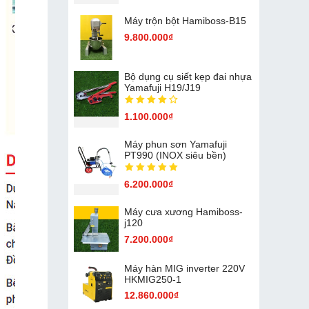
Máy trộn bột Hamiboss-B15
9.800.000₫
Bộ dụng cụ siết kẹp đai nhựa
Yamafuji H19/J19
1.100.000₫
Máy phun sơn Yamafuji
PT990 (INOX siêu bền)
6.200.000₫
Máy cưa xương Hamiboss-
j120
7.200.000₫
Máy hàn MIG inverter 220V
HKMIG250-1
12.860.000₫