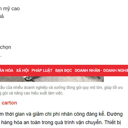
ẩm mỹ cao
quả
a chọn
u.