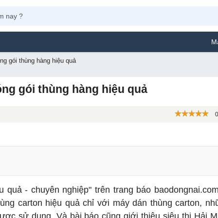
Máy Phun Sơn 
ng gói thùng hàng hiệu quả
óng gói thùng hàng hiệu quả
0
ệu quả - chuyên nghiệp" trên trang báo baodongnai.co
thùng carton hiệu quả chỉ với máy dán thùng carton, nh
ược sử dụng. Và bài báo cũng giới thiệu siêu thị Hải M