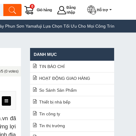
0
Đăng
Giỏ hàng
Hỗ trợ
nhập
Yamafuji Lựa Chọn Tối Ưu Cho Mọi Công Trình
Máy Hàn Túi Yama
DANH MỤC
TIN BÁO CHÍ
/5 (0 votes)
HOẠT ĐỘNG GIAO HÀNG
So Sánh Sản Phẩm
Thiết bị nhà bếp
Tin công ty
m.vn đã
Tin thị trường
ững lợi
inh địa