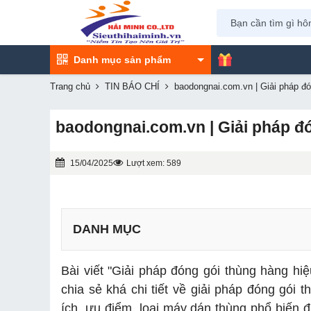
Danh mục sản phẩm
Trang chủ
TIN BÁO CHÍ
baodongnai.com.vn | Giải pháp đó
baodongnai.com.vn | Giải pháp đ
15/04/2025
Lượt xem: 589
DANH MỤC
1.1. Máy dán thùng carton là gì?
Bài viết "Giải pháp đóng gói thùng hàng hi
1.2. Lợi ích khi sử dụng máy dán thùng
chia sẻ khá chi tiết về giải pháp đóng gói 
1.3. Các loại máy dán thùng carton phổ biến
ích, ưu điểm, loại máy dán thùng phổ biến đ