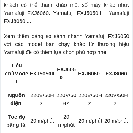
khách có thể tham khảo một số máy khác như:
Yamafuji FXJ6060, Yamafuji FXJ5050II, Yamafuji
FXJ8060....
Xem thêm bảng so sánh nhanh Yamafuji FXJ6050
với các model bán chạy khác từ thương hiệu
Yamafuji để có thêm lựa chọn phù hợp nhé!
Tiêu
FXJ605
chí/Mode
FXJ5050II
FXJ6060
FXJ8060
0
l
Nguồn
220V/50H
220V/50
220V/50H
220V/50H
điện
z
Hz
z
z
Tốc độ
20
20 m/phút
20 m/phút
20 m/phút
băng tải
m/phút