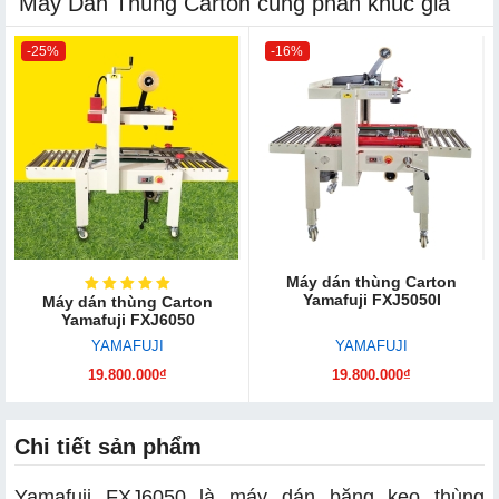
Máy Dán Thùng Carton cùng phân khúc giá
-25%
-16%
Máy dán thùng Carton
Yamafuji FXJ5050I
Máy dán thùng Carton
Yamafuji FXJ6050
YAMAFUJI
YAMAFUJI
19.800.000₫
19.800.000₫
Chi tiết sản phẩm
Yamafuji FXJ6050 là máy dán băng keo thùng