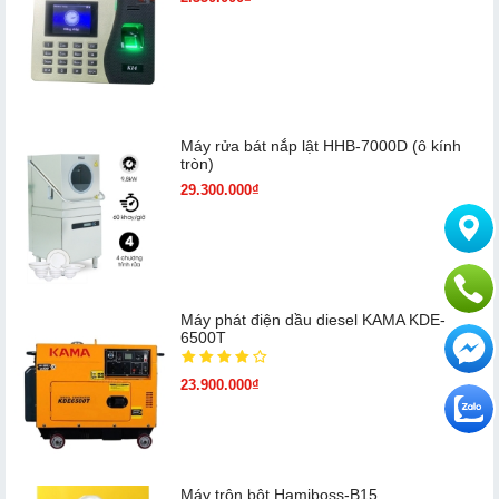
Máy rửa bát nắp lật HHB-7000D (ô kính
tròn)
29.300.000₫
Máy phát điện dầu diesel KAMA KDE-
6500T
23.900.000₫
Máy trộn bột Hamiboss-B15