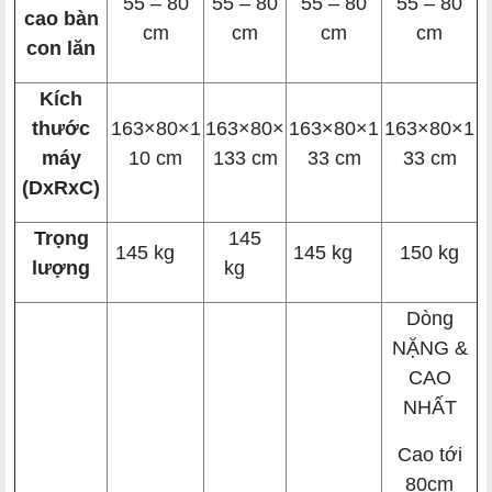
55 – 80
55 – 80
55 – 80
55 – 80
cao bàn
cm
cm
cm
cm
con lăn
Kích
thước
163×80×1
163×80×
163×80×1
163×80×1
máy
10 cm
133 cm
33 cm
33 cm
(DxRxC)
Trọng
145
145 kg
145 kg
150 kg
lượng
kg
Dòng
NẶNG &
CAO
NHẤT
Cao tới
80cm