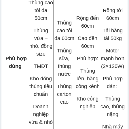
Thùng cao
tối đa
Rộng tới
50cm
Rộng đến
60cm
Thùng
60cm
Thùng
cao tối
Tải băng
vừa –
đa 60cm
Cao đến
tải 50kg
nhỏ, đồng
60cm
Thùng
Motor
size
Phù hợp
sữa,
Phù hợp:
mạnh hơn
dùng
TMĐT
thùng
(2×120W)
Thùng
nước
Kho đóng
lớn, hàng
Phù hợp
thùng tiêu
Thùng
cồng kềnh
dán:
chuẩn
carton
Kho công
Thùng
cao
Doanh
nghiệp
cao, thùng
nghiệp
nặng
vừa & nhỏ
Nhà máy