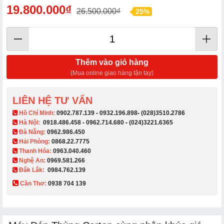
19.800.000₫
26.500.000₫
25%
Thêm vào giỏ hàng
(Mua online giao hàng tận tay)
LIÊN HỆ TƯ VẤN
​ Hồ Chí Minh:
0902.787.139
-
0932.196.898
-
(028)3510.2786
Hà Nội:
0918.486.458
-
0962.714.680
-
(024)3221.6365
Đà Nẵng:
0962.986.450
Hải Phòng:
0868.22.7775
Thanh Hóa:
0963.040.460
Nghệ An:
0969.581.266
Đắk Lắk:
0984.762.139
Cần Thơ:
0938 704 139​