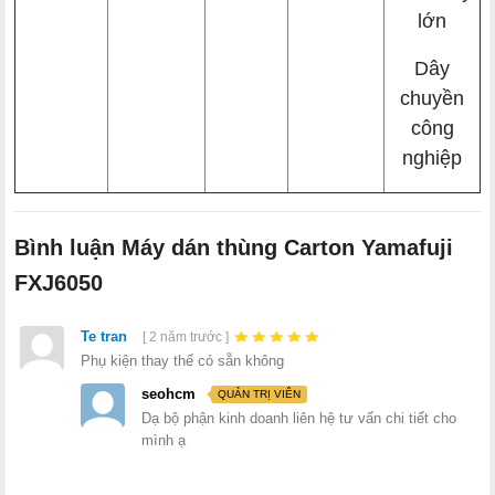
lớn
Dây
chuyền
công
nghiệp
Bình luận Máy dán thùng Carton Yamafuji
FXJ6050
Te tran
[ 2 năm trước ]
Phụ kiện thay thế có sẵn không
seohcm
QUẢN TRỊ VIÊN
Dạ bộ phận kinh doanh liên hệ tư vấn chi tiết cho
mình ạ