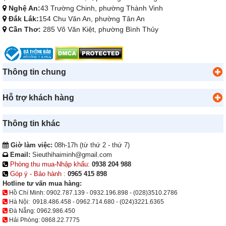
Nghệ An:
43 Trường Chinh, phường Thành Vinh
Đắk Lắk:
154 Chu Văn An, phường Tân An
Cần Thơ:
285 Võ Văn Kiệt, phường Bình Thủy
Thông tin chung
Hỗ trợ khách hàng
Thông tin khác
Giờ làm việc:
08h-17h (từ thứ 2 - thứ 7)
Email:
Sieuthihaiminh@gmail.com
Phòng thu mua-Nhập khẩu:
0938 204 988
Góp ý - Bảo hành :
0965 415 898
Hotline tư vấn mua hàng:
Hồ Chí Minh:
0902.787.139
-
0932.196.898
-
(028)3510.2786
Hà Nội:
0918.486.458
-
0962.714.680
-
(024)3221.6365
Đà Nẵng:
0962.986.450
Hải Phòng:
0868.22.7775