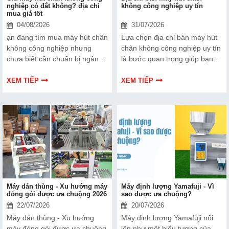
nghiệp có đắt không? địa chỉ
không công nghiệp uy tín
mua giá tốt
04/08/2026
31/07/2026
ạn đang tìm mua máy hút chân
Lựa chọn địa chỉ bán máy hút
không công nghiệp nhưng
chân không công nghiệp uy tín
chưa biết cần chuẩn bị ngân
là bước quan trọng giúp bạn
sách bao nhiêu? tham khảo
đầu tư đúng và tiết kiệm chi
ngay bài viết này để có câu trả
phí về lâu dài. Bài viết dưới
XEM TIẾP
XEM TIẾP
lời nhé!
đây sẽ chia sẻ đầy đủ và chi
tiết về địa chỉ cung cấp máy
đóng gói hút chân không công
nghiệp đánh để bạn tham
khảo. Xem ngay nhé!
Máy dán thùng - Xu hướng máy
Máy định lượng Yamafuji - Vì
đóng gói được ưa chuộng 2026
sao được ưa chuộng?
22/07/2026
20/07/2026
Máy dán thùng - Xu hướng
Máy định lượng Yamafuji nổi
máy đóng gói được ưa chuộng
lên như một biểu tượng của