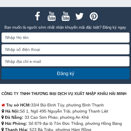
nhé!
chất lượng để đóng gói co
màng cho lốc hũ yến? tham
khảo thông tin trong bài viết
này của Hải Minh để có lựa
Bạn muốn là người sớm nhất nhận khuyến mãi đặc biệt? Đăng ký ngay.
chọn phù hợp nhé!
Đăng ký
CÔNG TY TNHH THƯƠNG MẠI DỊCH VỤ XUẤT NHẬP KHẨU HẢI MINH
Trụ sở HCM:
33/4 Bùi Đình Túy, phường Bình Thạnh
Hà Nội:
Số 1, Ngõ 495 Nguyễn Trãi, phường Thanh Liệt
Đà Nẵng:
33 Cao Sơn Pháo, phường An Khê
Hải Phòng:
Số 879 đại lộ Tôn Đức Thắng, phường Hồng Bàng
Thanh Hóa:
523 Bà Triệu, phường Hàm Rồng