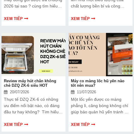
2026 tại sao ? cùng tìm hiểu
chất lượng bền bỉ và công
chi tiết trong bài viết dưới đây
nghệ hiện đại. Vậy điều gì đã
của sieuthihaiminh nhé!
làm nên sức hút mạnh mẽ của
XEM TIẾP
XEM TIẾP
dòng máy này? Tại sao các
chủ đầu tư lại ưu tiên lựa chọn
Yamafuji cho dây chuyền của
mình?
Review máy hút chân không
Máy co màng lốc hũ yến nào
chè DZQ ZK-6 siêu HOT
tốt nên mua?
20/07/2026
11/07/2026
Thực tế DZQ ZK-6 có những
Một lốc yến được co màng
ưu điểm nổi bật nào, có đáng
phẳng lì, căng bóng không chỉ
đầu tư hay không? Tìm hiểu
giúp bảo quản hũ yến tránh bụi
ngay bài review máy hút chân
bẩn, va đập mà còn nâng cao
không chè DZQ ZK-6 siêu
giá trị thương hiệu. Vậy nên
XEM TIẾP
XEM TIẾP
HOT dưới đây của Hải Minh
mua máy co màng nào tốt và