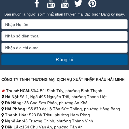
Bạn muốn là người sớm nhất nhận khuyến mãi đặc biệt? Đăng ký ngay.
Đăng ký
CÔNG TY TNHH THƯƠNG MẠI DỊCH VỤ XUẤT NHẬP KHẨU HẢI MINH
Trụ sở HCM:
33/4 Bùi Đình Túy, phường Bình Thạnh
Hà Nội:
Số 1, Ngõ 495 Nguyễn Trãi, phường Thanh Liệt
Đà Nẵng:
33 Cao Sơn Pháo, phường An Khê
Hải Phòng:
Số 879 đại lộ Tôn Đức Thắng, phường Hồng Bàng
Thanh Hóa:
523 Bà Triệu, phường Hàm Rồng
Nghệ An:
43 Trường Chinh, phường Thành Vinh
Đắk Lắk:
154 Chu Văn An, phường Tân An