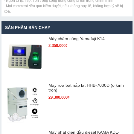
- Ngôn từ lịch sự. Tôn trọng cộng đồng cũng là tôn trọng chính mình.
- Mọi comment đều qua kiểm duyệt, nếu không hợp lệ, không hợp lý sẽ bị
xóa.
SẢN PHẨM BÁN CHẠY
Máy chấm cô​ng Yamafuji K14
2.350.000₫
Máy rửa bát nắp lật HHB-7000D (ô kính
tròn)
29.300.000₫
Máy phát điện dầu diesel KAMA KDE-