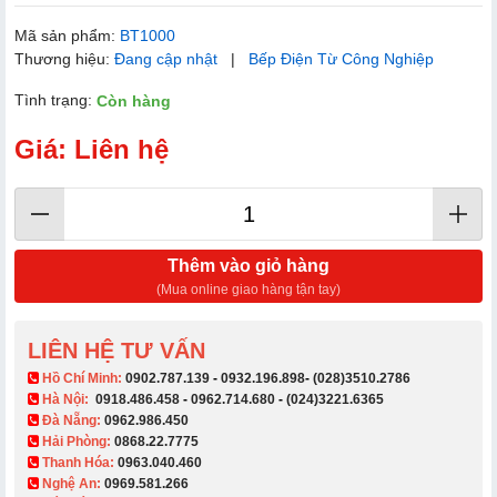
Mã sản phẩm:
BT1000
Thương hiệu:
Đang cập nhật
|
Bếp Điện Từ Công Nghiệp
Tình trạng:
Còn hàng
Giá: Liên hệ
Thêm vào giỏ hàng
(Mua online giao hàng tận tay)
LIÊN HỆ TƯ VẤN
​ Hồ Chí Minh:
0902.787.139
-
0932.196.898
-
(028)3510.2786
Hà Nội:
0918.486.458
-
0962.714.680
-
(024)3221.6365
Đà Nẵng:
0962.986.450
Hải Phòng:
0868.22.7775
Thanh Hóa:
0963.040.460
Nghệ An:
0969.581.266