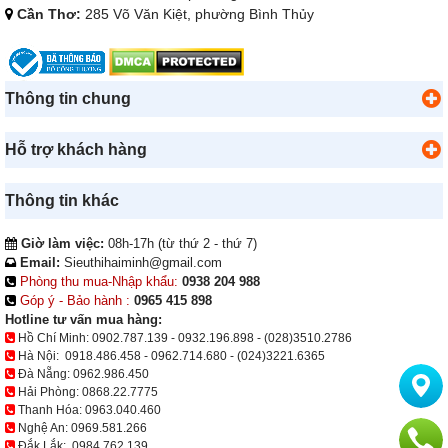
Cần Thơ:
285 Võ Văn Kiệt, phường Bình Thủy
Thông tin chung
Hỗ trợ khách hàng
Thông tin khác
Giờ làm việc:
08h-17h (từ thứ 2 - thứ 7)
Email:
Sieuthihaiminh@gmail.com
Phòng thu mua-Nhập khẩu:
0938 204 988
Góp ý - Bảo hành :
0965 415 898
Hotline tư vấn mua hàng:
Hồ Chí Minh:
0902.787.139
-
0932.196.898
-
(028)3510.2786
Hà Nội:
0918.486.458
-
0962.714.680
-
(024)3221.6365
Đà Nẵng:
0962.986.450
Hải Phòng:
0868.22.7775
Thanh Hóa:
0963.040.460
Nghệ An:
0969.581.266
Đắk Lắk:
0984.762.139