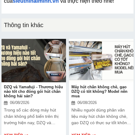
của
sieuthihaiminh.vn
 và thực hiện theo nhé!
Thông tin khác
DZQ và Yamafuji - Thương hiệu
Máy hút chân không chè, gạo
nào tốt cho đóng gói hút chân
DZQ có tốt không? Model nên
không hải sản?
mua
06/08/2026
06/08/2026
Trong số các dòng máy hút
Nhiều người dùng phân vân
chân không phổ biến trên thị
liệu máy hút chân không chè,
trường hiện nay, DZQ và
gạo DZQ có thực sự tốt không
Yamafuji là hai cái tên được
và đâu là những model đáng