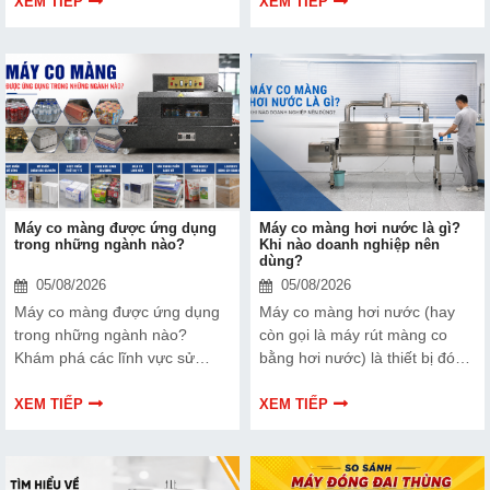
nhiều người quan tâm. Vậy
đầu tư hiện nay? cùng Hải
XEM TIẾP
XEM TIẾP
thương hiệu nào phù hợp hơn
Minh tìm hiểu chi tiết qua bài
cho nhu cầu đóng gói hút chân
viết dưới đây.
không hải sản? Cùng Hải Minh
phân tích chi tiết trong bài viết
này nhé!
Máy co màng được ứng dụng
Máy co màng hơi nước là gì?
trong những ngành nào?
Khi nào doanh nghiệp nên
dùng?
05/08/2026
05/08/2026
Máy co màng được ứng dụng
Máy co màng hơi nước (hay
trong những ngành nào?
còn gọi là máy rút màng co
Khám phá các lĩnh vực sử
bằng hơi nước) là thiết bị đóng
dụng máy co màng phổ biến
gói chuyên dụng, sử dụng áp
hiện nay và cách lựa chọn thiết
suất và nhiệt lượng từ hơi
XEM TIẾP
XEM TIẾP
bị phù hợp với từng ngành sản
nước nóng bão hòa để làm
xuất.
nóng chảy đều và thu nhỏ lớp
màng nhựa (như PVC, PET,