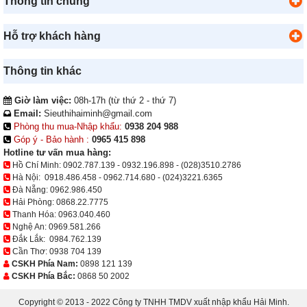
Thông tin chung
Hỗ trợ khách hàng
Thông tin khác
Giờ làm việc:
08h-17h (từ thứ 2 - thứ 7)
Email:
Sieuthihaiminh@gmail.com
Phòng thu mua-Nhập khẩu:
0938 204 988
Góp ý - Bảo hành :
0965 415 898
Hotline tư vấn mua hàng:
Hồ Chí Minh:
0902.787.139
-
0932.196.898
-
(028)3510.2786
Hà Nội:
0918.486.458
-
0962.714.680
-
(024)3221.6365
Đà Nẵng:
0962.986.450
Hải Phòng:
0868.22.7775
Thanh Hóa:
0963.040.460
Nghệ An:
0969.581.266
Đắk Lắk:
0984.762.139
Cần Thơ:
0938 704 139
CSKH Phía Nam:
0898 121 139
CSKH Phía Bắc:
0868 50 2002
Copyright © 2013 - 2022 Công ty TNHH TMDV xuất nhập khẩu Hải Minh.