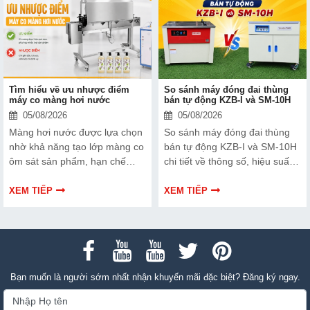
POF) bọc xung quanh sản
phẩm
Tìm hiểu về ưu nhược điểm
So sánh máy đóng đai thùng
máy co màng hơi nước
bán tự động KZB-I và SM-10H
05/08/2026
05/08/2026
Màng hơi nước được lựa chọn
So sánh máy đóng đai thùng
nhờ khả năng tạo lớp màng co
bán tự động KZB-I và SM-10H
ôm sát sản phẩm, hạn chế
chi tiết về thông số, hiệu suất
nhăn và mang lại tính thẩm mỹ
và giá thành. Xem ngay để
cao. Tuy nhiên, thiết bị này
chọn dòng máy phù hợp nhất
XEM TIẾP
XEM TIẾP
không phải là lựa chọn phù
cho doanh nghiệp
hợp cho mọi nhu cầu sản xuất.
Bạn muốn là người sớm nhất nhận khuyến mãi đặc biệt? Đăng ký ngay.