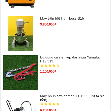
Máy trộn bột Hamiboss-B15
9.800.000₫
Bộ dụng cụ siết kẹp đai nhựa Yamafuji
H19/J19
1.100.000₫
Máy phun sơn Yamafuji PT990 (INOX siêu
bền)
6.200.000₫