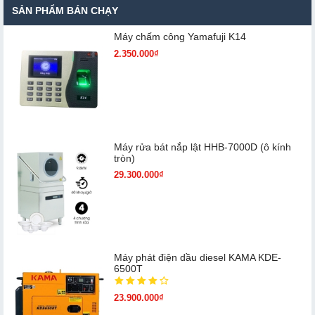
SẢN PHẨM BÁN CHẠY
Máy chấm cô​ng Yamafuji K14
2.350.000₫
Máy rửa bát nắp lật HHB-7000D (ô kính
tròn)
29.300.000₫
Máy phát điện dầu diesel KAMA KDE-
6500T
23.900.000₫