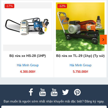
-17%
-12%
Bộ rửa xe HS-28 (1HP)
Bộ rửa xe T​L-29 (1hp) (Ty sứ)
Hải Minh Group
Hải Minh Group
4.300.000₫
5.750.000₫
Bạn muốn là người sớm nhất nhận khuyến mãi đặc biệt? Đăng ký ngay.