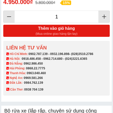
4.950.000₫
5.800.000₫
15%
Thêm vào giỏ hàng
(Mua online giao hàng tận tay)
LIÊN HỆ TƯ VẤN
​ Hồ Chí Minh:
0902.787.139
-
0932.196.898
-
(028)3510.2786
Hà Nội:
0918.486.458
-
0962.714.680
-
(024)3221.6365
Đà Nẵng:
0962.986.450
Hải Phòng:
0868.22.7775
Thanh Hóa:
0963.040.460
Nghệ An:
0969.581.266
Đắk Lắk:
0984.762.139
Cần Thơ:
0938 704 139​
Bộ rửa xe (lắp rắp, chuyên sử dụng công