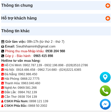
Thông tin chung
Hỗ trợ khách hàng
Thông tin khác
Giờ làm việc:
08h-17h (từ thứ 2 - thứ 7)
Email:
Sieuthihaiminh@gmail.com
Phòng thu mua-Nhập khẩu:
0938 204 988
Góp ý - Bảo hành :
0965 415 898
Hotline tư vấn mua hàng:
Hồ Chí Minh:
0902.787.139
-
0932.196.898
-
(028)3510.2786
Hà Nội:
0918.486.458
-
0962.714.680
-
(024)3221.6365
Đà Nẵng:
0962.986.450
Hải Phòng:
0868.22.7775
Thanh Hóa:
0963.040.460
Nghệ An:
0969.581.266
Đắk Lắk:
0984.762.139
Cần Thơ:
0938 704 139
CSKH Phía Nam:
0898 121 139
CSKH Phía Bắc:
0868 50 2002