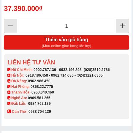
37.390.000₫
Thêm vào giỏ hàng
(Mua online giao hàng tận tay)
LIÊN HỆ TƯ VẤN
​ Hồ Chí Minh:
0902.787.139
-
0932.196.898
-
(028)3510.2786
Hà Nội:
0918.486.458
-
0962.714.680
-
(024)3221.6365
Đà Nẵng:
0962.986.450
Hải Phòng:
0868.22.7775
Thanh Hóa:
0963.040.460
Nghệ An:
0969.581.266
Đắk Lắk:
0984.762.139
Cần Thơ:
0938 704 139​