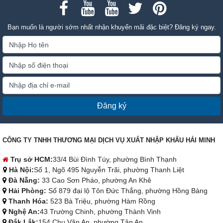
Bạn muốn là người sớm nhất nhận khuyến mãi đặc biệt? Đăng ký ngay.
Đăng ký
CÔNG TY TNHH THƯƠNG MẠI DỊCH VỤ XUẤT NHẬP KHẨU HẢI MINH
Trụ sở HCM:
33/4 Bùi Đình Túy, phường Bình Thạnh
Hà Nội:
Số 1, Ngõ 495 Nguyễn Trãi, phường Thanh Liệt
Đà Nẵng:
33 Cao Sơn Pháo, phường An Khê
Hải Phòng:
Số 879 đại lộ Tôn Đức Thắng, phường Hồng Bàng
Thanh Hóa:
523 Bà Triệu, phường Hàm Rồng
Nghệ An:
43 Trường Chinh, phường Thành Vinh
Đắk Lắk:
154 Chu Văn An, phường Tân An