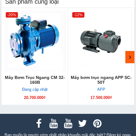
Sản phẩm cùng loại
-20%
-12%
Máy Bơm Trục Ngang CM 32-
Máy bơm trục ngang APP SC-
160B
50T
Đang cập nhật
APP
20.700.000₫
17.500.000₫
Bạn muốn là người sớm nhất nhận khuyến mãi đặc biệt? Đăng ký ngay.