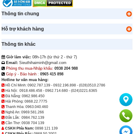
Thông tin chung
Hỗ trợ khách hàng
Thông tin khác
Giờ làm việc:
08h-17h (từ thứ 2 - thứ 7)
Email:
Sieuthihaiminh@gmail.com
Phòng thu mua-Nhập khẩu:
0938 204 988
Góp ý - Bảo hành :
0965 415 898
Hotline tư vấn mua hàng:
Hồ Chí Minh:
0902.787.139
-
0932.196.898
-
(028)3510.2786
Hà Nội:
0918.486.458
-
0962.714.680
-
(024)3221.6365
Đà Nẵng:
0962.986.450
Hải Phòng:
0868.22.7775
Thanh Hóa:
0963.040.460
Nghệ An:
0969.581.266
Đắk Lắk:
0984.762.139
Cần Thơ:
0938 704 139
CSKH Phía Nam:
0898 121 139
CSKH Phía Bắc:
0868 50 2002