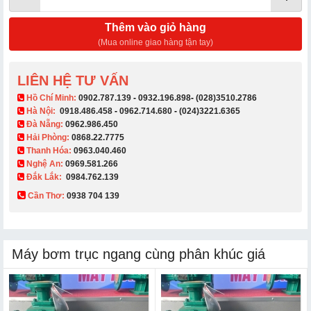
Thêm vào giỏ hàng
(Mua online giao hàng tận tay)
LIÊN HỆ TƯ VẤN
​ Hồ Chí Minh:
0902.787.139
-
0932.196.898
-
(028)3510.2786
Hà Nội:
0918.486.458
-
0962.714.680
-
(024)3221.6365
Đà Nẵng:
0962.986.450
Hải Phòng:
0868.22.7775
Thanh Hóa:
0963.040.460
Nghệ An:
0969.581.266
Đắk Lắk:
0984.762.139
Cần Thơ:
0938 704 139​
Máy bơm trục ngang cùng phân khúc giá