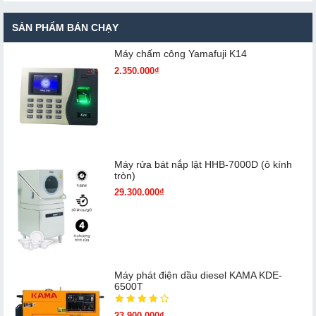
SẢN PHẨM BÁN CHẠY
Máy chấm cô​ng Yamafuji K14
2.350.000₫
Máy rửa bát nắp lật HHB-7000D (ô kính
tròn)
29.300.000₫
Máy phát điện dầu diesel KAMA KDE-
6500T
23.900.000₫