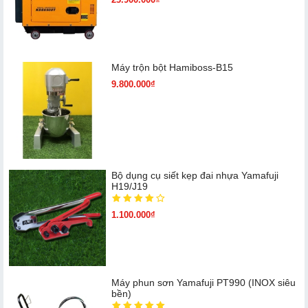
Máy trộn bột Hamiboss-B15
9.800.000₫
Bộ dụng cụ siết kẹp đai nhựa Yamafuji
H19/J19
1.100.000₫
Máy phun sơn Yamafuji PT990 (INOX siêu
bền)