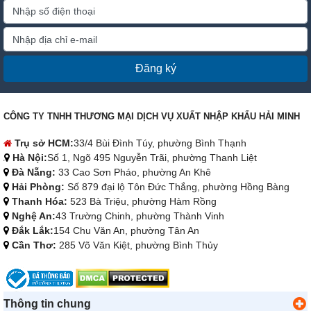
Đăng ký
CÔNG TY TNHH THƯƠNG MẠI DỊCH VỤ XUẤT NHẬP KHẨU HẢI MINH
Trụ sở HCM:
33/4 Bùi Đình Túy, phường Bình Thạnh
Hà Nội:
Số 1, Ngõ 495 Nguyễn Trãi, phường Thanh Liệt
Đà Nẵng:
33 Cao Sơn Pháo, phường An Khê
Hải Phòng:
Số 879 đại lộ Tôn Đức Thắng, phường Hồng Bàng
Thanh Hóa:
523 Bà Triệu, phường Hàm Rồng
Nghệ An:
43 Trường Chinh, phường Thành Vinh
Đắk Lắk:
154 Chu Văn An, phường Tân An
Cần Thơ:
285 Võ Văn Kiệt, phường Bình Thủy
Thông tin chung