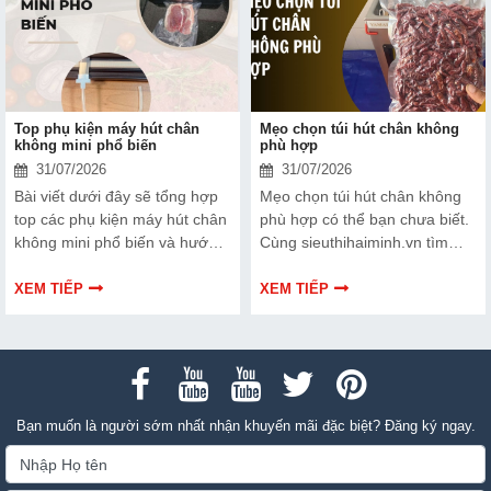
Top phụ kiện máy hút chân
Mẹo chọn túi hút chân không
không mini phổ biến
phù hợp
31/07/2026
31/07/2026
Bài viết dưới đây sẽ tổng hợp
Mẹo chọn túi hút chân không
top các phụ kiện máy hút chân
phù hợp có thể bạn chưa biết.
không mini phổ biến và hướng
Cùng sieuthihaiminh.vn tìm
dẫn bạn cách bảo trì, thay thế
hiểu chi tiết cách lựa chọn qua
chuẩn kỹ thuật ngay tại nhà.
thông tin bài viết dưới đây nhé!
XEM TIẾP
XEM TIẾP
Bạn muốn là người sớm nhất nhận khuyến mãi đặc biệt? Đăng ký ngay.