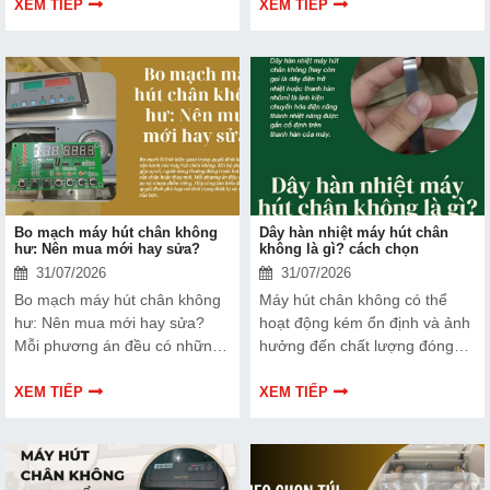
nhiều doanh nghiệp, cửa hàng
sản phẩm và nâng cao vị thế
XEM TIẾP
XEM TIẾP
và ngân hàng tin tưởng lựa
thương hiệu trên thị trường.
chọn.
Tìm hiểu ngay về ưu nhược
điểm của thiết bị này để có
thêm thông tin và giúp bạn đưa
ra lựa chọn phù hợp, hiệu quả
hơn nhé!
Bo mạch máy hút chân không
Dây hàn nhiệt máy hút chân
hư: Nên mua mới hay sửa?
không là gì? cách chọn
31/07/2026
31/07/2026
Bo mạch máy hút chân không
Máy hút chân không có thể
hư: Nên mua mới hay sửa?
hoạt động kém ổn định và ảnh
Mỗi phương án đều có những
hưởng đến chất lượng đóng
ưu và nhược điểm riêng. Hãy
gói nếu dây hàn nhiệt gặp lỗi.
cùng tìm hiểu để đưa ra quyết
Bài viết dưới đây sẽ giúp bạn
XEM TIẾP
XEM TIẾP
định phù hợp với tình trạng
hiểu rõ hơn về dây hàn nhiệt
thiết bị và ngân sách của bạn.
và cách lựa chọn phù hợp.