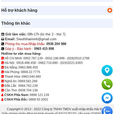
Hỗ trợ khách hàng
Thông tin khác
Giờ làm việc:
08h-17h (từ thứ 2 - thứ 7)
Email:
Sieuthihaiminh@gmail.com
Phòng thu mua-Nhập khẩu:
0938 204 988
Góp ý - Bảo hành :
0965 415 898
Hotline tư vấn mua hàng:
Hồ Chí Minh:
0902.787.139
-
0932.196.898
-
(028)3510.2786
Hà Nội:
0918.486.458
-
0962.714.680
-
(024)3221.6365
Đà Nẵng:
0962.986.450
Hải Phòng:
0868.22.7775
Thanh Hóa:
0963.040.460
Nghệ An:
0969.581.266
Đắk Lắk:
0984.762.139
Cần Thơ:
0938 704 139
CSKH Phía Nam:
0898 121 139
CSKH Phía Bắc:
0868 50 2002
Copyright © 2013 - 2022 Công ty TNHH TMDV xuất nhập khẩu Hải Minh.
Giấy chứng nhận đăng ký kinh doanh số 0312175132, cấp ngày 07/03/2013 bởi