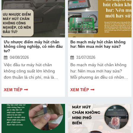
Ưu nhược điểm máy hút chân
Bo mạch máy hút chân không
không công nghiệp, có nên đầu
hư: Nên mua mới hay sửa?
tư?
04/08/2026
31/07/2026
Việc đầu tư máy hút chân
Bo mạch máy hút chân không
không công suất lớn không
hư: Nên mua mới hay sửa?
đơn thuần là chi phí, mà là
Mỗi phương án đều có những
cách bạn bảo vệ chất lượng
ưu và nhược điểm riêng. Hãy
sản phẩm và nâng cao vị thế
cùng tìm hiểu để đưa ra quyết
XEM TIẾP
XEM TIẾP
thương hiệu trên thị trường.
định phù hợp với tình trạng
Tìm hiểu ngay về ưu nhược
thiết bị và ngân sách của bạn.
điểm của thiết bị này để có
thêm thông tin và giúp bạn đưa
ra lựa chọn phù hợp, hiệu quả
hơn nhé!