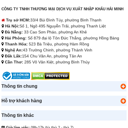
CÔNG TY TNHH THƯƠNG MẠI DỊCH VỤ XUẤT NHẬP KHẨU HẢI MINH
Trụ sở HCM:
33/4 Bùi Đình Túy, phường Bình Thạnh
Hà Nội:
Số 1, Ngõ 495 Nguyễn Trãi, phường Thanh Liệt
Đà Nẵng:
33 Cao Sơn Pháo, phường An Khê
Hải Phòng:
Số 879 đại lộ Tôn Đức Thắng, phường Hồng Bàng
Thanh Hóa:
523 Bà Triệu, phường Hàm Rồng
Nghệ An:
43 Trường Chinh, phường Thành Vinh
Đắk Lắk:
154 Chu Văn An, phường Tân An
Cần Thơ:
285 Võ Văn Kiệt, phường Bình Thủy
Thông tin chung
Hỗ trợ khách hàng
Thông tin khác
Giờ làm việc:
08h-17h (từ thứ 2 - thứ 7)