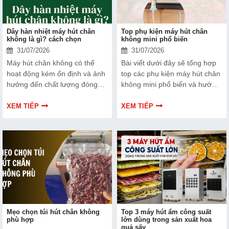
Dây hàn nhiệt máy hút chân
Top phụ kiện máy hút chân
không là gì? cách chọn
không mini phổ biến
31/07/2026
31/07/2026
Máy hút chân không có thể
Bài viết dưới đây sẽ tổng hợp
hoạt động kém ổn định và ảnh
top các phụ kiện máy hút chân
hưởng đến chất lượng đóng
không mini phổ biến và hướng
gói nếu dây hàn nhiệt gặp lỗi.
dẫn bạn cách bảo trì, thay thế
Bài viết dưới đây sẽ giúp bạn
chuẩn kỹ thuật ngay tại nhà.
XEM TIẾP
XEM TIẾP
hiểu rõ hơn về dây hàn nhiệt
và cách lựa chọn phù hợp.
Mẹo chọn túi hút chân không
Top 3 máy hút ẩm công suất
phù hợp
lớn dùng trong sản xuất hoa
quả sấy