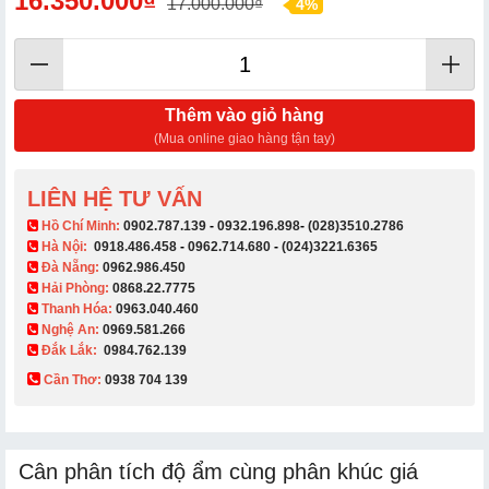
16.350.000₫
17.000.000₫
4%
Thêm vào giỏ hàng
(Mua online giao hàng tận tay)
LIÊN HỆ TƯ VẤN
​ Hồ Chí Minh:
0902.787.139
-
0932.196.898
-
(028)3510.2786
Hà Nội:
0918.486.458
-
0962.714.680
-
(024)3221.6365
Đà Nẵng:
0962.986.450
Hải Phòng:
0868.22.7775
Thanh Hóa:
0963.040.460
Nghệ An:
0969.581.266
Đắk Lắk:
0984.762.139
Cần Thơ:
0938 704 139​
Cân phân tích độ ẩm cùng phân khúc giá