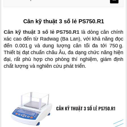
Cân kỹ thuật 3 số lẻ PS750.R1
Cân kỹ thuật 3 số lẻ PS750.R1
 là dòng cân chính 
xác cao đến từ Radwag (Ba Lan), với khả năng đọc 
đến 0.001 g và dung lượng cân tối đa tới 750 g. 
a. Thiết kế thon gọn – tiện lợi trong mọi vị trí đặt đặt
Thiết bị đạt chuẩn châu Âu, đa dạng chức năng hiện 
b. Tính năng hiện đại – đáp ứng mọi nhu cầu cân chính
đại, rất phù hợp cho phòng thí nghiệm, giám định 
xác
chất lượng và nghiên cứu phát triển.