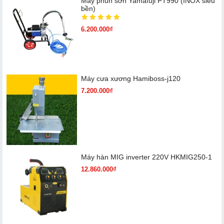
Máy phun sơn Yamafuji PT990 (INOX siêu
bền)
6.200.000₫
Máy cưa xương Hamiboss-j120
7.200.000₫
Máy hàn MIG inverter 220V HKMIG250-1
12.860.000₫