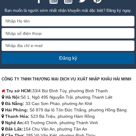
Bạn muốn là người sớm nhất nhận khuyến mãi đặc biệt? Đăng ký ngay.
Đăng ký
CÔNG TY TNHH THƯƠNG MẠI DỊCH VỤ XUẤT NHẬP KHẨU HẢI MINH
Trụ sở HCM:
33/4 Bùi Đình Túy, phường Bình Thạnh
Hà Nội:
Số 1, Ngõ 495 Nguyễn Trãi, phường Thanh Liệt
Đà Nẵng:
33 Cao Sơn Pháo, phường An Khê
Hải Phòng:
Số 879 đại lộ Tôn Đức Thắng, phường Hồng Bàng
Thanh Hóa:
523 Bà Triệu, phường Hàm Rồng
Nghệ An:
43 Trường Chinh, phường Thành Vinh
Đắk Lắk:
154 Chu Văn An, phường Tân An
Cần Thơ:
285 Võ Văn Kiệt, phường Bình Thủy