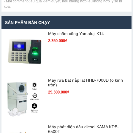
- Mọi comment đều qua kiểm duyệt, nếu không hợp lệ, không hợp lý sẽ bị
xóa.
SẢN PHẨM BÁN CHẠY
Máy chấm cô​ng Yamafuji K14
2.350.000₫
Máy rửa bát nắp lật HHB-7000D (ô kính
tròn)
29.300.000₫
Máy phát điện dầu diesel KAMA KDE-
6500T