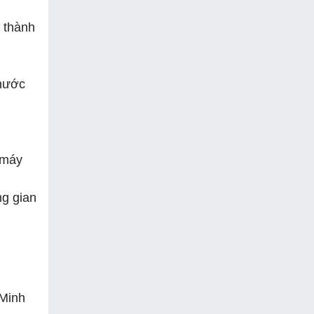
ở thành
thước
 máy
ng gian
 Minh