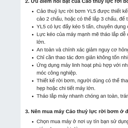
2. Ưu điểm nổi bật của Cảo thuỷ lực rời 
Cảo thuỷ lực rời bơm YL5 được thiết kế đ
cảo 2 chấu, hoặc có thể lắp 3 chấu, để t
YL5 có lực đẩy kéo 5 tấn, chuyên dụng c
Lực kéo của máy mạnh mẽ tháo lắp dễ dà
lớn.
An toàn và chính xác giảm nguy cơ hỏng
Chỉ cần thao tác đơn giản không tốn nhi
Ứng dụng máy linh hoạt phù hợp với nhi
móc công nghiệp.
Thiết kế rời bơm, người dùng có thể tha
hẹp hoặc chi tiết máy lớn.
Tháo lắp máy nhanh chóng an toàn, trán
3. Nên mua máy Cảo thuỷ lực rời bơm ở 
Chọn mua máy ở nơi uy tín bạn sử dụng