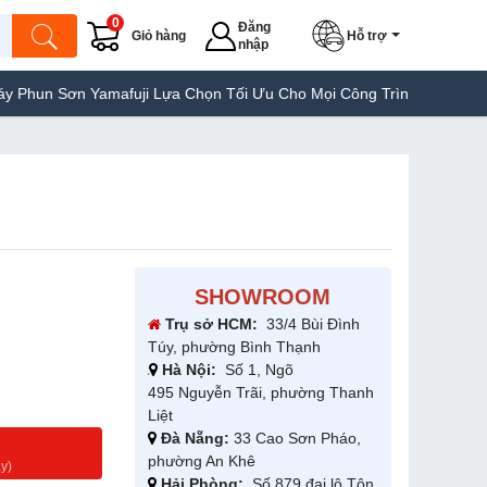
0
Đăng
Giỏ hàng
Hỗ trợ
nhập
n Yamafuji Lựa Chọn Tối Ưu Cho Mọi Công Trình
Máy Hàn Túi Yam
SHOWROOM
Trụ sở HCM:
33/4 Bùi Đình
Túy, phường Bình Thạnh
Hà Nội:
Số 1, Ngõ
495 Nguyễn Trãi, phường Thanh
Liệt
Đà Nẵng:
33 Cao Sơn Pháo,
g
phường An Khê
y)
Hải Phòng:
Số 879 đại lộ Tôn