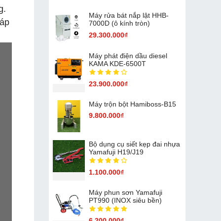
g.
Máy rửa bát nắp lật HHB-
 áp
7000D (ô kính tròn)
29.300.000₫
Máy phát điện dầu diesel
KAMA KDE-6500T
23.900.000₫
Máy trộn bột Hamiboss-B15
9.800.000₫
Bộ dụng cụ siết kẹp đai nhựa
Yamafuji H19/J19
1.100.000₫
Máy phun sơn Yamafuji
PT990 (INOX siêu bền)
6.200.000₫