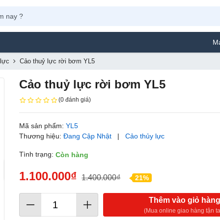
Máy Phun Sơ
 lực
Cảo thuỷ lực rời bơm YL5
Cảo thuỷ lực rời bơm YL5
(0 đánh giá)
Mã sản phẩm:
YL5
Thương hiệu:
Đang Cập Nhật
|
Cảo thủy lực
Tình trạng:
Còn hàng
1.100.000₫
1.400.000₫
21%
Thêm vào giỏ hàn
(Mua online giao hàng tận ta