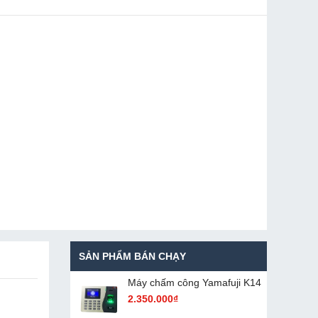
SẢN PHẨM BÁN CHẠY
Máy chấm cô​ng Yamafuji K14
2.350.000₫