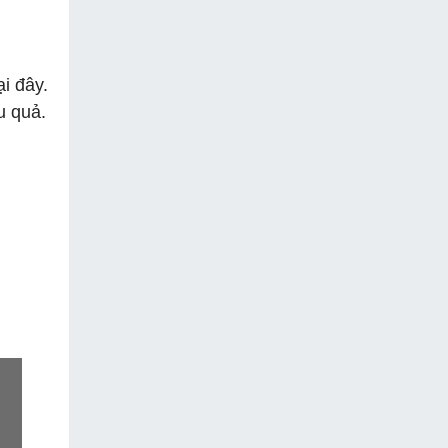
i đây.
u quả.
.