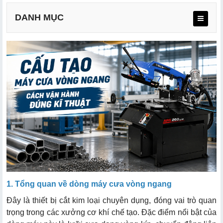
DANH MỤC
2.1. Hệ thống khung và truyền động chính
2.2. Hệ thống định vị và kẹp phôi
2.3. Hệ thống dẫn hướng và làm mát
3.1. Các nút chức năng chính trên bảng điều khiển
3.2. Điều chỉnh thông số cắt kỹ thuật
1. Tổng quan về dòng máy cưa vòng ngang
3.3. Hệ thống đèn báo tín hiệu
Đây là thiết bị cắt kim loại chuyên dụng, đóng vai trò quan
trọng trong các xưởng cơ khí chế tạo. Đặc điểm nổi bật của