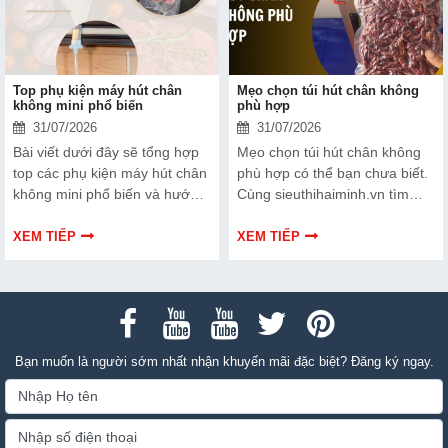
Top phụ kiện máy hút chân
Mẹo chọn túi hút chân không
không mini phổ biến
phù hợp
31/07/2026
31/07/2026
Bài viết dưới đây sẽ tổng hợp
Mẹo chọn túi hút chân không
top các phụ kiện máy hút chân
phù hợp có thể bạn chưa biết.
không mini phổ biến và hướng
Cùng sieuthihaiminh.vn tìm
dẫn bạn cách bảo trì, thay thế
hiểu chi tiết cách lựa chọn qua
chuẩn kỹ thuật ngay tại nhà.
thông tin bài viết dưới đây nhé!
XEM TIẾP
XEM TIẾP
Bạn muốn là người sớm nhất nhận khuyến mãi đặc biệt? Đăng ký ngay.