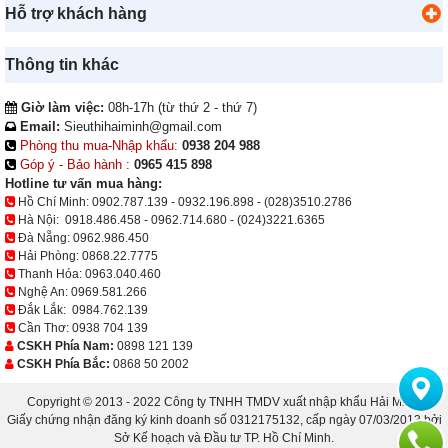
Hỗ trợ khách hàng
Thông tin khác
Giờ làm việc:
08h-17h (từ thứ 2 - thứ 7)
Email:
Sieuthihaiminh@gmail.com
Phòng thu mua-Nhập khẩu:
0938 204 988
Góp ý - Bảo hành :
0965 415 898
Hotline tư vấn mua hàng:
Hồ Chí Minh:
0902.787.139
-
0932.196.898
-
(028)3510.2786
Hà Nội:
0918.486.458
-
0962.714.680
-
(024)3221.6365
Đà Nẵng:
0962.986.450
Hải Phòng:
0868.22.7775
Thanh Hóa:
0963.040.460
Nghệ An:
0969.581.266
Đắk Lắk:
0984.762.139
Cần Thơ:
0938 704 139
CSKH Phía Nam:
0898 121 139
CSKH Phía Bắc:
0868 50 2002
Copyright © 2013 - 2022 Công ty TNHH TMDV xuất nhập khẩu Hải Minh.
Giấy chứng nhận đăng ký kinh doanh số 0312175132, cấp ngày 07/03/2013 bởi
Sở Kế hoạch và Đầu tư TP. Hồ Chí Minh.