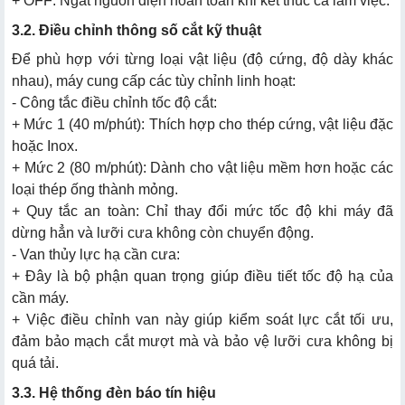
+ OFF: Ngắt nguồn điện hoàn toàn khi kết thúc ca làm việc.
3.2. Điều chỉnh thông số cắt kỹ thuật
Để phù hợp với từng loại vật liệu (độ cứng, độ dày khác
nhau), máy cung cấp các tùy chỉnh linh hoạt:
- Công tắc điều chỉnh tốc độ cắt:
+ Mức 1 (40 m/phút): Thích hợp cho thép cứng, vật liệu đặc
hoặc Inox.
+ Mức 2 (80 m/phút): Dành cho vật liệu mềm hơn hoặc các
loại thép ống thành mỏng.
+ Quy tắc an toàn: Chỉ thay đổi mức tốc độ khi máy đã
dừng hẳn và lưỡi cưa không còn chuyển động.
- Van thủy lực hạ cần cưa:
+ Đây là bộ phận quan trọng giúp điều tiết tốc độ hạ của
cần máy.
+ Việc điều chỉnh van này giúp kiểm soát lực cắt tối ưu,
đảm bảo mạch cắt mượt mà và bảo vệ lưỡi cưa không bị
quá tải.
3.3. Hệ thống đèn báo tín hiệu