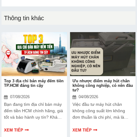
Thông tin khác
Top 3 địa chỉ bán máy đếm tiền
Ưu nhược điểm máy hút chân
TP.HCM đáng tin cậy
không công nghiệp, có nên đầu
tư?
07/08/2026
04/08/2026
Bạn đang tìm địa chỉ bán máy
Việc đầu tư máy hút chân
đếm tiền HCM chính hãng, giá
không công suất lớn không
tốt và bảo hành uy tín? Khám
đơn thuần là chi phí, mà là
phá ngay Top 3 đơn vị được
cách bạn bảo vệ chất lượng
nhiều doanh nghiệp, cửa hàng
sản phẩm và nâng cao vị thế
XEM TIẾP
XEM TIẾP
và ngân hàng tin tưởng lựa
thương hiệu trên thị trường.