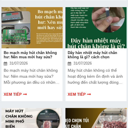
chọn.
Tìm hiểu ngay về ưu nhược
điểm của thiết bị này để có
thêm thông tin và giúp bạn đưa
ra lựa chọn phù hợp, hiệu quả
hơn nhé!
Bo mạch máy hút chân không
Dây hàn nhiệt máy hút chân
hư: Nên mua mới hay sửa?
không là gì? cách chọn
31/07/2026
31/07/2026
Bo mạch máy hút chân không
Máy hút chân không có thể
hư: Nên mua mới hay sửa?
hoạt động kém ổn định và ảnh
Mỗi phương án đều có những
hưởng đến chất lượng đóng
ưu và nhược điểm riêng. Hãy
gói nếu dây hàn nhiệt gặp lỗi.
cùng tìm hiểu để đưa ra quyết
Bài viết dưới đây sẽ giúp bạn
XEM TIẾP
XEM TIẾP
định phù hợp với tình trạng
hiểu rõ hơn về dây hàn nhiệt
thiết bị và ngân sách của bạn.
và cách lựa chọn phù hợp.