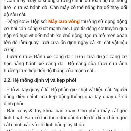
- Cần máy: Đây là khung xương chính đỡ toàn bộ hệ thống
lưỡi cưa và bánh đà. Cần máy có thể nâng hạ để thay đổi
độ sâu cắt.
- Động cơ & Hộp số:
Máy cưa vòng
thường sử dụng động
cơ hai cấp công suất mạnh mẽ. Lực từ động cơ truyền qua
hộp số trục vít đến bánh xe chủ động, tạo ra mô-men xoắn
lớn để làm quay lưỡi cưa ổn định ngay cả khi cắt vật liệu
cứng.
- Lưỡi cưa & Bánh xe căng đai: Lưỡi cưa được căng cơ
học bằng bánh xe căng đai. Độ căng của lưỡi cưa ảnh
hưởng trực tiếp đến độ thẳng của mạch cắt.
2.2. Hệ thống định vị và kẹp phôi
- Ê tô & Tay quay ê tô: Bộ phận giữ chặt vật liệu cắt. Người
dùng điều chỉnh má kẹp động thông qua tay quay để cố
định phôi.
- Bàn xoay & Tay khóa bàn xoay: Cho phép máy cắt góc
linh hoạt. Bạn có thể theo dõi dải đo độ để điều chỉnh góc
cắt chính xác và cố định bằng tay khóa.