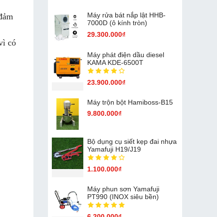
Máy rửa bát nắp lật HHB-
 đảm
7000D (ô kính tròn)
29.300.000₫
vì có
Máy phát điện dầu diesel
KAMA KDE-6500T
23.900.000₫
Máy trộn bột Hamiboss-B15
9.800.000₫
Bộ dụng cụ siết kẹp đai nhựa
Yamafuji H19/J19
1.100.000₫
Máy phun sơn Yamafuji
PT990 (INOX siêu bền)
6.200.000₫