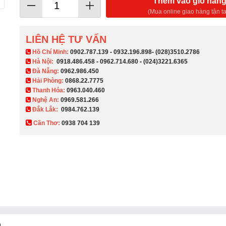
Thêm vào giỏ hàn
(Mua online giao hàng tận ta
LIÊN HỆ TƯ VẤN
​ Hồ Chí Minh:
0902.787.139
-
0932.196.898
-
(028)3510.2786
Hà Nội:
0918.486.458
-
0962.714.680
-
(024)3221.6365
Đà Nẵng:
0962.986.450
Hải Phòng:
0868.22.7775
Thanh Hóa:
0963.040.460
Nghệ An:
0969.581.266
Đắk Lắk:
0984.762.139
Cần Thơ:
0938 704 139​
á