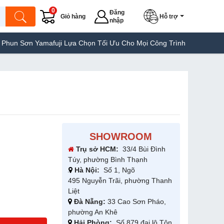
0
Đăng
Giỏ hàng
Hỗ trợ
nhập
Yamafuji Lựa Chọn Tối Ưu Cho Mọi Công Trình
Máy Hàn Túi Yama
SHOWROOM
Trụ sở HCM:
33/4 Bùi Đình
Túy, phường Bình Thạnh
Hà Nội:
Số 1, Ngõ
495 Nguyễn Trãi, phường Thanh
Liệt
Đà Nẵng:
33 Cao Sơn Pháo,
phường An Khê
Hải Phòng:
Số 879 đại lộ Tôn