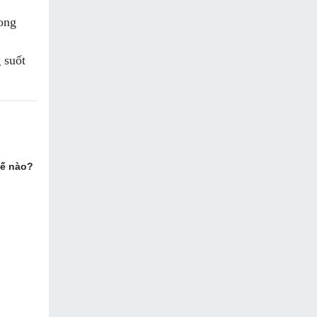
ong
 suốt
hế nào?