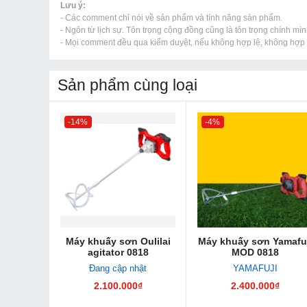
Lưu ý:
- Các comment chỉ nói về sản phẩm và tính năng sản phẩm.
- Ngôn từ lịch sự. Tôn trọng cộng đồng cũng là tôn trọng chính mìn
- Mọi comment đều qua kiểm duyệt, nếu không hợp lệ, không hợp l
Sản phẩm cùng loại
-14%
-4%
Máy khuấy sơn Oulilai
Máy khuấy sơn Yamafuj
agitator 0818
MOD 0818
Đang cập nhật
YAMAFUJI
2.100.000₫
2.400.000₫