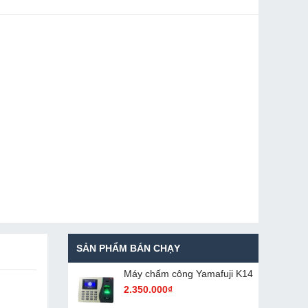
SẢN PHẨM BÁN CHẠY
Máy chấm cô​ng Yamafuji K14
2.350.000₫