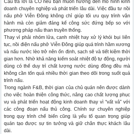
Câu trả lời là CÓ nếu bạn muốn hướng đến mô hình kinh
doanh chuyên nghiệp và phát triển lâu dài. Việc đầu tư nồi
nấu phở Viễn Đông không chỉ giúp tối ưu quy trình vận
hành mà còn giảm đáng kể công sức đứng bếp so với
phương pháp nấu than truyền thống.
Thay vì phải nhóm lửa, canh nhiệt hay xử lý khói bụi liên
tục, nồi điện nấu phở Viễn Đông giúp quá trình hầm xương
và nấu nước lèo trở nên ổn định, sạch sẽ và tiết kiệm thời
gian hơn. Nhờ khả năng kiểm soát nhiệt độ tự động, người
dùng có thể duy trì chất lượng nước dùng đồng đều mà
không cần tốn quá nhiều thời gian theo dõi trong suốt quá
trình nấu.
Trong ngành F&B, thời gian của chủ quán nên được dành
cho việc hoàn thiện công thức, nâng cao chất lượng phục
vụ và phát triển hoạt động kinh doanh thay vì “vất vả” với
các công đoạn nấu thủ công. Chính sự chuyên nghiệp
trong quy trình chế biến cũng là yếu tố quan trọng giúp
quán tạo được sự tin tưởng và giữ chân thực khách lâu
dài.