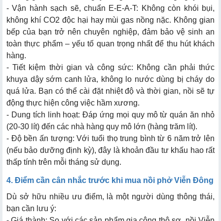
- Vận hành sạch sẽ, chuẩn E-E-A-T: Không còn khói bụi,
không khí CO2 độc hại hay mùi gas nồng nặc. Không gian
bếp của bạn trở nên chuyên nghiệp, đảm bảo vệ sinh an
toàn thực phẩm – yếu tố quan trọng nhất để thu hút khách
hàng.
- Tiết kiệm thời gian và công sức: Không cần phải thức
khuya dậy sớm canh lửa, không lo nước dùng bị cháy do
quá lửa. Bạn có thể cài đặt nhiệt độ và thời gian, nồi sẽ tự
động thực hiện công việc hầm xương.
- Dung tích linh hoạt: Đáp ứng mọi quy mô từ quán ăn nhỏ
(20-30 lít) đến các nhà hàng quy mô lớn (hàng trăm lít).
- Độ bền ấn tượng: Với tuổi thọ trung bình từ 6 năm trở lên
(nếu bảo dưỡng định kỳ), đây là khoản đầu tư khấu hao rất
thấp tính trên mỗi tháng sử dụng.
4. Điểm cần cân nhắc trước khi mua nồi phở Viễn Đông
Dù sở hữu nhiều ưu điểm, là một người dùng thông thái,
bạn cần lưu ý:
- Giá thành: So với các sản phẩm gia công thô sơ, nồi Viễn