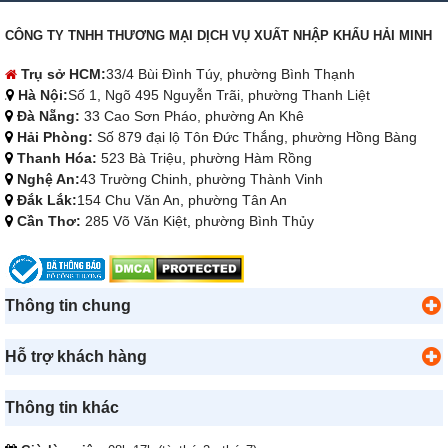
Đắk Lắk:
154 Chu Văn An, phường Tân An
Cần Thơ:
285 Võ Văn Kiệt, phường Bình Thủy
Thông tin chung
Hỗ trợ khách hàng
Thông tin khác
Giờ làm việc:
08h-17h (từ thứ 2 - thứ 7)
Email:
Sieuthihaiminh@gmail.com
Phòng thu mua-Nhập khẩu:
0938 204 988
Góp ý - Bảo hành :
0965 415 898
Hotline tư vấn mua hàng:
Hồ Chí Minh:
0902.787.139
-
0932.196.898
-
(028)3510.2786
Hà Nội:
0918.486.458
-
0962.714.680
-
(024)3221.6365
Đà Nẵng:
0962.986.450
Hải Phòng:
0868.22.7775
Thanh Hóa:
0963.040.460
Nghệ An:
0969.581.266