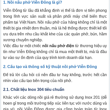
1. Nồi nấu phở Viễn Đông là gì?
Viễn Đông từ lâu đã khẳng định vị thế là đơn vị tiên phong
trong lĩnh vực sản xuất và phân phối máy chế biến thực
phẩm tại Việt Nam. Nồi nấu phở của hãng không chỉ là một
thiết bị gia nhiệt đơn thuần, mà là hệ thống được thiết kế tối
ưu dựa trên nhu cầu khắt khe của các quán phở, bún, hầm
xương chuyên nghiệp.
Việc đầu tư một chiếc
nồi nấu phở điện
từ thương hiệu uy
tín như Viễn Đông không chỉ là mua một thiết bị, mà là đầu
tư vào sự ổn định của quy trình kinh doanh dài hạn.
2. Cấu tạo và thông số kỹ thuật nồi phở Viễn Đông
Để trả lời câu hỏi có nên đầu tư hay không, trước hết cần
nhìn vào cấu tạo bên trọng của nồi phở.
2.1. Chất liệu Inox 304 tiêu chuẩn
Khác với các dòng nồi giá rẻ thường sử dụng Inox 201 (dễ
hoen gỉ trong môi trường tiếp xúc liên tục với nước dùng và
gia vị), nồi Viễn Đông được gia công hoàn toàn từ Inox