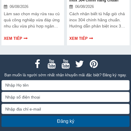
hiệu quả làm sạch.
Bạn muốn là người sớm nhất nhận khuyến mãi đặc biệt? Đăng ký ngay.
Đăng ký
CÔNG TY TNHH THƯƠNG MẠI DỊCH VỤ XUẤT NHẬP KHẨU HẢI MINH
Trụ sở HCM:
33/4 Bùi Đình Túy, phường Bình Thạnh
Hà Nội:
Số 1, Ngõ 495 Nguyễn Trãi, phường Thanh Liệt
Đà Nẵng:
33 Cao Sơn Pháo, phường An Khê
Hải Phòng:
Số 879 đại lộ Tôn Đức Thắng, phường Hồng Bàng
Thanh Hóa:
523 Bà Triệu, phường Hàm Rồng
Nghệ An:
43 Trường Chinh, phường Thành Vinh