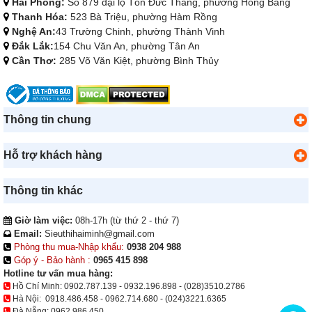
Hải Phòng:
Số 879 đại lộ Tôn Đức Thắng, phường Hồng Bàng
Thanh Hóa:
523 Bà Triệu, phường Hàm Rồng
Nghệ An:
43 Trường Chinh, phường Thành Vinh
Đắk Lắk:
154 Chu Văn An, phường Tân An
Cần Thơ:
285 Võ Văn Kiệt, phường Bình Thủy
Thông tin chung
Hỗ trợ khách hàng
Thông tin khác
Giờ làm việc:
08h-17h (từ thứ 2 - thứ 7)
Email:
Sieuthihaiminh@gmail.com
Phòng thu mua-Nhập khẩu:
0938 204 988
Góp ý - Bảo hành :
0965 415 898
Hotline tư vấn mua hàng:
Hồ Chí Minh:
0902.787.139
-
0932.196.898
-
(028)3510.2786
Hà Nội:
0918.486.458
-
0962.714.680
-
(024)3221.6365
Đà Nẵng:
0962.986.450