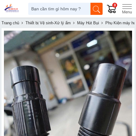
0
Trang chủ
Thiết bị Vệ sinh-Xử lý ẩm
Máy Hút Bụi
Phụ Kiện máy hút