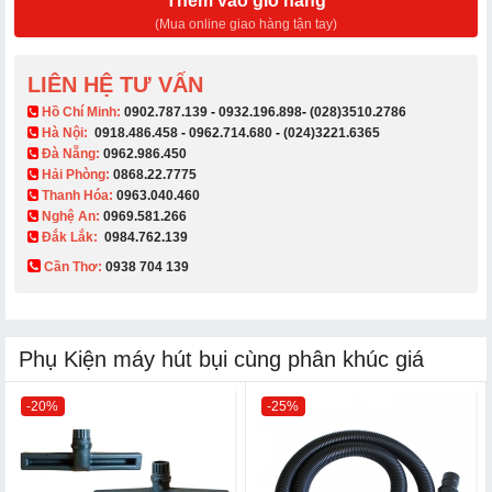
Thêm vào giỏ hàng
(Mua online giao hàng tận tay)
LIÊN HỆ TƯ VẤN
​ Hồ Chí Minh:
0902.787.139
-
0932.196.898
-
(028)3510.2786
Hà Nội:
0918.486.458
-
0962.714.680
-
(024)3221.6365
Đà Nẵng:
0962.986.450
Hải Phòng:
0868.22.7775
Thanh Hóa:
0963.040.460
Nghệ An:
0969.581.266
Đắk Lắk:
0984.762.139
Cần Thơ:
0938 704 139​
Phụ Kiện máy hút bụi cùng phân khúc giá
-20%
-25%