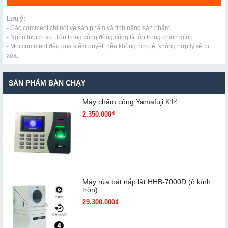
Lưu ý:
- Các comment chỉ nói về sản phẩm và tính năng sản phẩm.
- Ngôn từ lịch sự. Tôn trọng cộng đồng cũng là tôn trọng chính mình.
- Mọi comment đều qua kiểm duyệt, nếu không hợp lệ, không hợp lý sẽ bị
xóa.
SẢN PHẨM BÁN CHẠY
Máy chấm cô​ng Yamafuji K14
2.350.000₫
Máy rửa bát nắp lật HHB-7000D (ô kính
tròn)
29.300.000₫