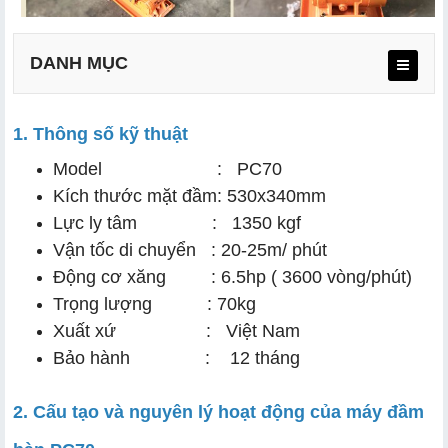
DANH MỤC
1. Thông số kỹ thuật
Model : PC70
Kích thước mặt đầm: 530x340mm
a. Cấu tạo
Lực ly tâm : 1350 kgf
b. Nguyên lý hoạt động của máy
Vận tốc di chuyển : 20-25m/ phút
Động cơ xăng : 6.5hp ( 3600 vòng/phút)
Trọng lượng : 70kg
Xuất xứ : Việt Nam
a. Kiểm tra máy móc, thiết bị
Bảo hành : 12 tháng
b. Hoàn thiện kiểm tra và sử dụng
2. Cấu tạo và nguyên lý hoạt động của máy đầm
c. Vệ sinh và bảo trì