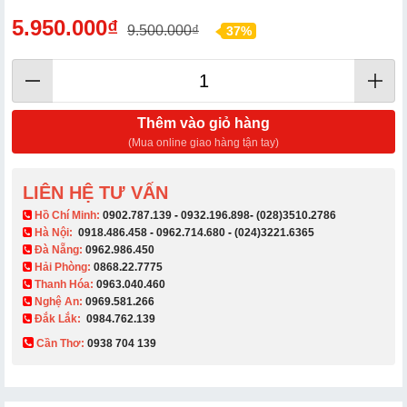
5.950.000₫
9.500.000₫
37%
Thêm vào giỏ hàng
(Mua online giao hàng tận tay)
LIÊN HỆ TƯ VẤN
​ Hồ Chí Minh:
0902.787.139
-
0932.196.898
-
(028)3510.2786
Hà Nội:
0918.486.458
-
0962.714.680
-
(024)3221.6365
Đà Nẵng:
0962.986.450
Hải Phòng:
0868.22.7775
Thanh Hóa:
0963.040.460
Nghệ An:
0969.581.266
Đắk Lắk:
0984.762.139
Cần Thơ:
0938 704 139​