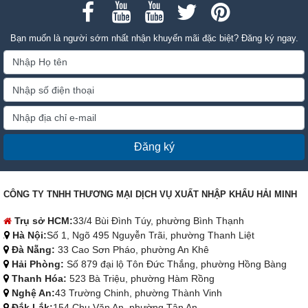
Bạn muốn là người sớm nhất nhận khuyến mãi đặc biệt? Đăng ký ngay.
Đăng ký
CÔNG TY TNHH THƯƠNG MẠI DỊCH VỤ XUẤT NHẬP KHẨU HẢI MINH
Trụ sở HCM:
33/4 Bùi Đình Túy, phường Bình Thạnh
Hà Nội:
Số 1, Ngõ 495 Nguyễn Trãi, phường Thanh Liệt
Đà Nẵng:
33 Cao Sơn Pháo, phường An Khê
Hải Phòng:
Số 879 đại lộ Tôn Đức Thắng, phường Hồng Bàng
Thanh Hóa:
523 Bà Triệu, phường Hàm Rồng
Nghệ An:
43 Trường Chinh, phường Thành Vinh
Đắk Lắk:
154 Chu Văn An, phường Tân An