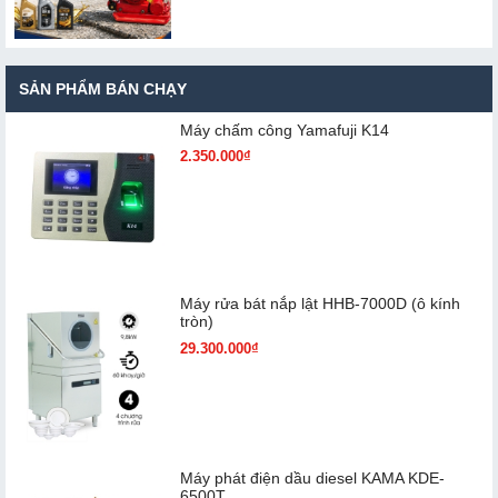
SẢN PHẨM BÁN CHẠY
Máy chấm cô​ng Yamafuji K14
2.350.000₫
Máy rửa bát nắp lật HHB-7000D (ô kính
tròn)
29.300.000₫
Máy phát điện dầu diesel KAMA KDE-
6500T